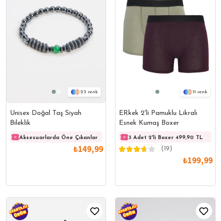
23
11
Unisex Doğal Taş Siyah
ERkek 2'li Pamuklu Likralı
Bileklik
Esnek Kumaş Boxer
Aksesuarlarda Öne Çıkanlar
Aksesuarlarda Öne Çıkanlar
Akses
3 Adet 2'li Boxer 499,90 TL
₺149,99
(19)
₺199,99