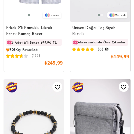
23
5
Unisex Doğal Taş Siyah
Erkek 2'li Pamuklu Likralı
Bileklik
Esnek Kumaş Boxer
Aksesuarlarda Öne Çıkanlar
3 Adet 2'li Boxer 499,90 TL
3 Adet 2'li Boxer 499,90 TL
3 Adet
(8)
707
Kişi Favoriledi
₺149,99
(133)
₺249,99