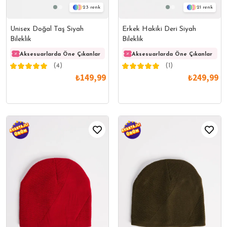
23
21
Unisex Doğal Taş Siyah
Erkek Hakiki Deri Siyah
Bileklik
Bileklik
Aksesuarlarda Öne Çıkanlar
Aksesuarlarda Öne Çıkanlar
Aksesuarlarda Öne Çıkanlar
Akses
(4)
(1)
₺149,99
₺249,99