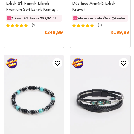
Erkek 2'li Pamuk Likralı
Düz İnce Armürlü Erkek
Premium Seri Esnek Kumaş
Kravat
Boxer
3 Adet 2'li Boxer 799,90 TL
3 Adet 2'li Boxer 799,90 TL
Aksesuarlarda Öne Çıkanlar
3 Adet
(2)
(1)
₺349,99
₺199,99