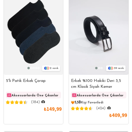
2
39
5'li Patik Erkek Çorap
Erkek %100 Hakiki Deri 3,5
cm Klasik Siyah Kemer
Aksesuarlarda Öne Çıkanlar
Aksesuarlarda Öne Çıkanlar
Aksesuarlarda Öne Çıkanlar
Akses
(184)
5,5B
Kişi Favoriledi
₺149,99
(424)
₺409,99