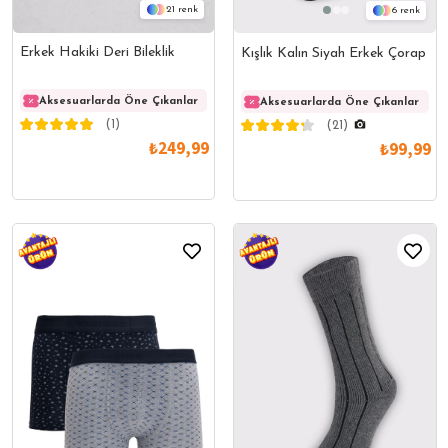
21
6
Erkek Hakiki Deri Bileklik
Kışlık Kalın Siyah Erkek Çorap
Aksesuarlarda Öne Çıkanlar
Aksesuarlarda Öne Çıkanlar
Akses
Aksesuarlarda Öne Çıkanlar
(1)
(21)
₺249,99
₺99,99