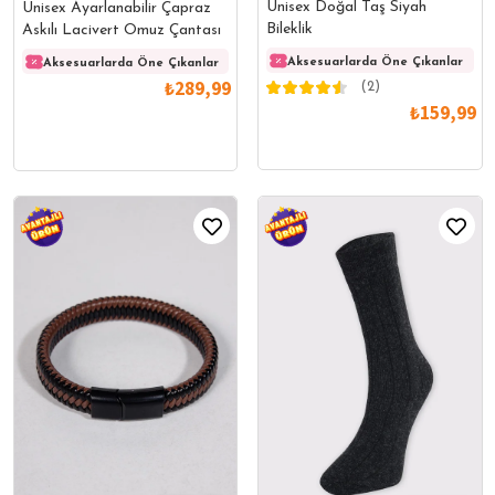
Unisex Doğal Taş Siyah
Unisex Ayarlanabilir Çapraz
Bileklik
Askılı Lacivert Omuz Çantası
Aksesuarlarda Öne Çıkanlar
Aksesuarlarda Öne Çıkanlar
Aksesuarlarda Öne Çıkanlar
Akses
₺289,99
(2)
₺159,99