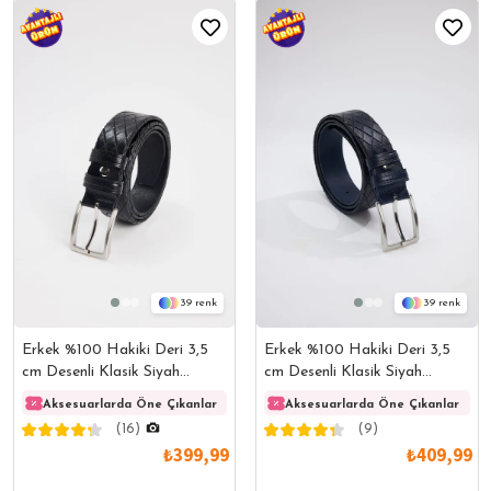
39
39
Erkek %100 Hakiki Deri 3,5
Erkek %100 Hakiki Deri 3,5
cm Desenli Klasik Siyah
cm Desenli Klasik Siyah
Kemer
Kemer
Aksesuarlarda Öne Çıkanlar
Aksesuarlarda Öne Çıkanlar
Aksesuarlarda Öne Çıkanlar
Akses
(16)
(9)
₺399,99
₺409,99