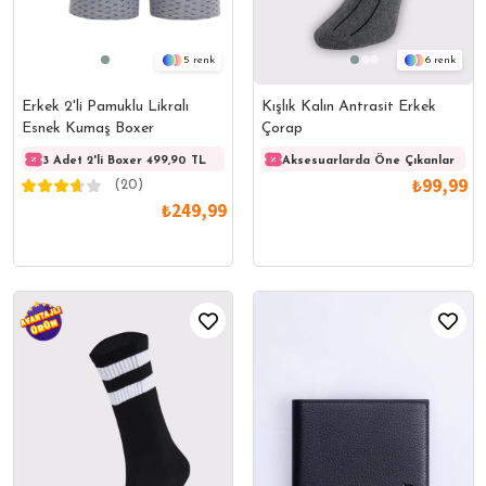
5
6
Erkek 2'li Pamuklu Likralı
Kışlık Kalın Antrasit Erkek
Esnek Kumaş Boxer
Çorap
3 Adet 2'li Boxer 499,90 TL
3 Adet 2'li Boxer 499,90 TL
Aksesuarlarda Öne Çıkanlar
3 Adet
₺99,99
(20)
₺249,99