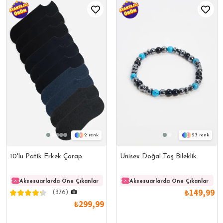
2
23
10'lu Patik Erkek Çorap
Unisex Doğal Taş Bileklik
Aksesuarlarda Öne Çıkanlar
Aksesuarlarda Öne Çıkanlar
Aksesuarlarda Öne Çıkanlar
Akses
₺149,99
(376)
₺299,99