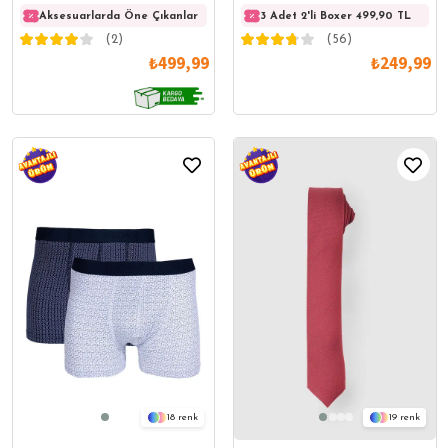
Yeşil Mayo Deniz Şortu
Aksesuarlarda Öne Çıkanlar
Aksesuarlarda Öne Çıkanlar
Akses
3 Adet 2'li Boxer 499,90 TL
(2)
(56)
₺499,99
₺249,99
18
19