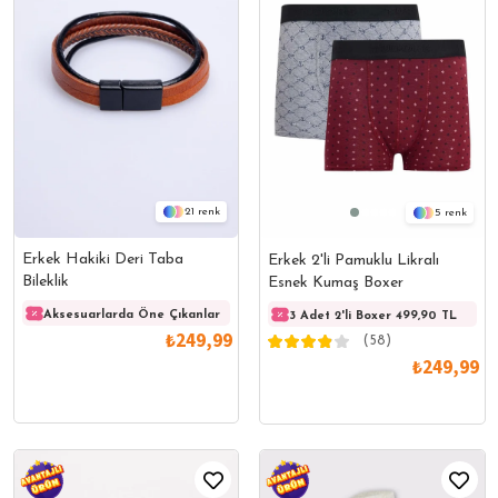
21
5
Erkek Hakiki Deri Taba
Erkek 2'li Pamuklu Likralı
Bileklik
Esnek Kumaş Boxer
Aksesuarlarda Öne Çıkanlar
Aksesuarlarda Öne Çıkanlar
Akses
3 Adet 2'li Boxer 499,90 TL
₺249,99
(58)
₺249,99