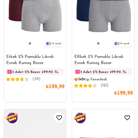
11
11
Erkek 2'li Pamuklu Likralı
ERkek 2'li Pamuklu Likralı
Esnek Kumaş Boxer
Esnek Kumaş Boxer
3 Adet 2'li Boxer 499,90 TL
3 Adet 2'li Boxer 499,90 TL
3 Adet 2'li Boxer 499,90 TL
3 Adet
(39)
345
Kişi Favoriledi
₺199,99
(121)
₺199,99