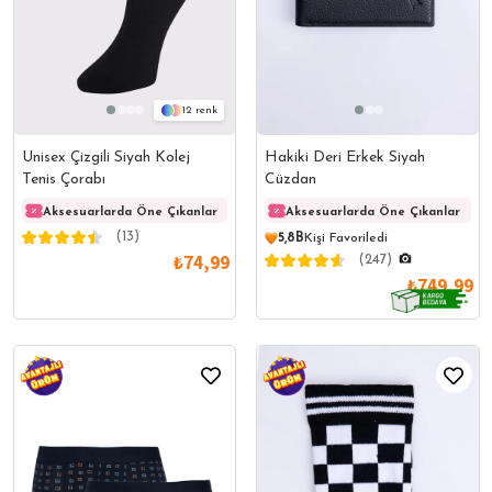
12
Unisex Çizgili Siyah Kolej
Hakiki Deri Erkek Siyah
Tenis Çorabı
Cüzdan
Aksesuarlarda Öne Çıkanlar
Aksesuarlarda Öne Çıkanlar
Aksesuarlarda Öne Çıkanlar
Akses
(13)
5,8B
Kişi Favoriledi
₺74,99
(247)
₺749,99