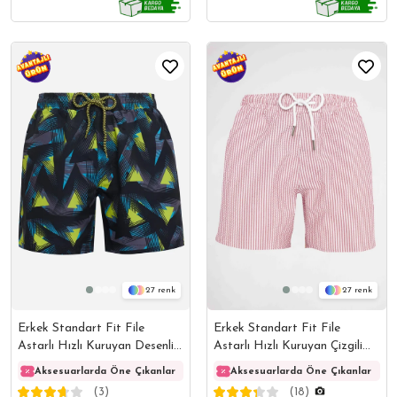
27
27
Erkek Standart Fit File
Erkek Standart Fit File
Astarlı Hızlı Kuruyan Desenli
Astarlı Hızlı Kuruyan Çizgili
Mayo Deniz Şortu
Mayo Deniz Şortu
Aksesuarlarda Öne Çıkanlar
Aksesuarlarda Öne Çıkanlar
Aksesuarlarda Öne Çıkanlar
Akses
(3)
(18)