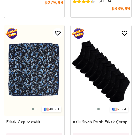
₺279,99
(43)
₺389,99
40
2
Erkek Cep Mendili
10'lu Siyah Patik Erkek Çorap