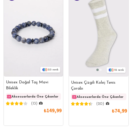
23
12
Unisex Doğal Taş Mavi
Unisex Çizgili Kolej Tenis
Bileklik
Çorabı
Aksesuarlarda Öne Çıkanlar
Aksesuarlarda Öne Çıkanlar
Akses
Aksesuarlarda Öne Çıkanlar
(13)
(20)
₺149,99
₺74,99