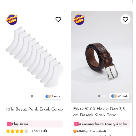
39
2
Erkek %100 Hakiki Deri 3,5
10'lu Beyaz Patik Erkek Çorap
cm Desenli Klasik Taba
Kemer
Aksesuarlarda Öne Çıkanlar
Flaş Ürün
Flaş Ürün
Flaş 
(565)
404
Kişi Favoriledi