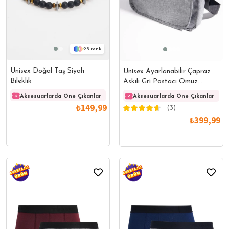
23
Unisex Doğal Taş Siyah
Unisex Ayarlanabilir Çapraz
Bileklik
Askılı Gri Postacı Omuz
Çantası
Aksesuarlarda Öne Çıkanlar
Aksesuarlarda Öne Çıkanlar
Akses
Aksesuarlarda Öne Çıkanlar
₺149,99
(3)
₺399,99