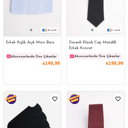
1
18
Desenli Klasik Cep Mendilli
Erkek Kışlık Açık Mavi Bere
Erkek Kravat
Aksesuarlarda Öne Çıkanlar
Aksesuarlarda Öne Çıkanlar
Aksesuarlarda Öne Çıkanlar
Akses
₺199,99
₺149,99