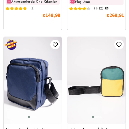
Aksesuarlarda Öne Çıkanlar
Aksesuarlarda Öne Çıkanlar
Akses
Flaş Ürün
(1)
(1412)
₺149,99
₺269,91