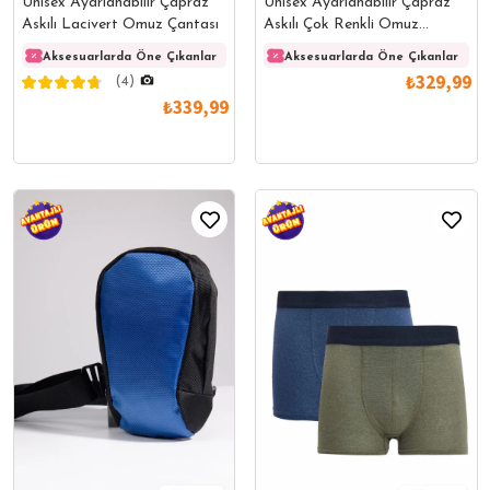
Unisex Ayarlanabilir Çapraz
Unisex Ayarlanabilir Çapraz
Askılı Lacivert Omuz Çantası
Askılı Çok Renkli Omuz
Çantası
Aksesuarlarda Öne Çıkanlar
Aksesuarlarda Öne Çıkanlar
Aksesuarlarda Öne Çıkanlar
Akses
₺329,99
(4)
₺339,99