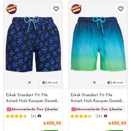
26
26
Erkek Standart Fit File
Erkek Standart Fit File
Astarlı Hızlı Kuruyan Desenli
Astarlı Hızlı Kuruyan Desenli
Lacivert-Mavi Mayo Deniz
Mayo Deniz Şortu
Aksesuarlarda Öne Çıkanlar
Aksesuarlarda Öne Çıkanlar
Aksesuarlarda Öne Çıkanlar
Akses
Şortu
(4)
(16)
₺499,99
₺499,99