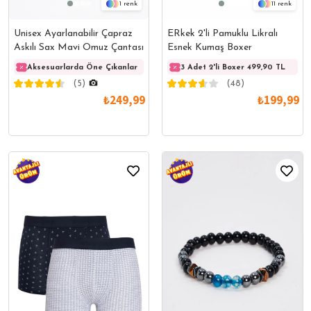
1
11
Unisex Ayarlanabilir Çapraz
ERkek 2'li Pamuklu Likralı
Askılı Sax Mavi Omuz Çantası
Esnek Kumaş Boxer
Aksesuarlarda Öne Çıkanlar
Aksesuarlarda Öne Çıkanlar
3 Adet 2'li Boxer 499,90 TL
Akses
(5)
(48)
₺249,99
₺199,99