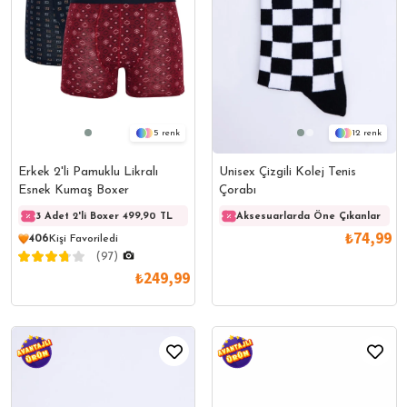
5
12
Erkek 2'li Pamuklu Likralı
Unisex Çizgili Kolej Tenis
Esnek Kumaş Boxer
Çorabı
3 Adet 2'li Boxer 499,90 TL
3 Adet 2'li Boxer 499,90 TL
Aksesuarlarda Öne Çıkanlar
3 Adet
₺74,99
406
Kişi Favoriledi
(97)
₺249,99