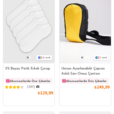
2
1
5'li Beyaz Patik Erkek Çorap
Unisex Ayarlanabilir Çapraz
Askılı Sarı Omuz Çantası
Aksesuarlarda Öne Çıkanlar
Aksesuarlarda Öne Çıkanlar
Aksesuarlarda Öne Çıkanlar
Akses
₺249,99
(387)
₺129,99