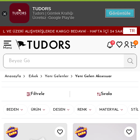
TUDORS
Görüntüle
Tudors | Gömlek Krallığı
Ücretsiz -Google Play'de
TR
ŞLERDE KARGO BEDAVA! - HAFTA İÇİ 24 SAATTE KARGODA! - MAĞAZADAN DE
9
0
Anasayfa
Erkek
Yeni Gelenler
Yeni Gelen Aksesuar
Filtrele
Sırala
BEDEN
ÜRÜN
DESEN
RENK
MATERYAL
STİL