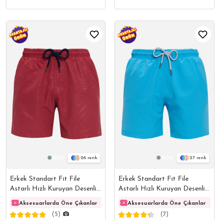
26
27
Erkek Standart Fit File
Erkek Standart Fit File
Astarlı Hızlı Kuruyan Desenli
Astarlı Hızlı Kuruyan Desenli
Bordo Mayo Deniz Şortu
Petrol Mavi Mayo Deniz
Aksesuarlarda Öne Çıkanlar
Aksesuarlarda Öne Çıkanlar
Aksesuarlarda Öne Çıkanlar
Akses
Şortu
(5)
(7)