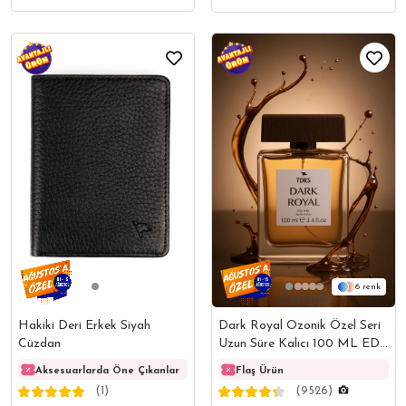
6
Hakiki Deri Erkek Siyah
Dark Royal Ozonik Özel Seri
Cüzdan
Uzun Süre Kalıcı 100 ML EDP
Erkek Parfüm
Aksesuarlarda Öne Çıkanlar
Aksesuarlarda Öne Çıkanlar
Flaş Ürün
Akses
(1)
(9526)