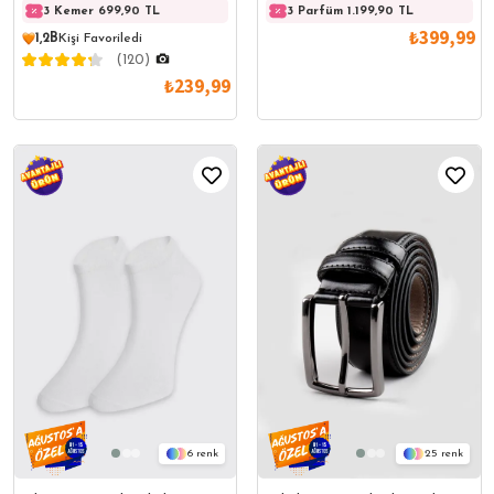
Erkek Parfüm
3 Kemer 699,90 TL
3 Kemer 699,90 TL
3 Parfüm 1.199,90 TL
3 Kem
₺399,99
1,2B
Kişi Favoriledi
(120)
₺239,99
6
25