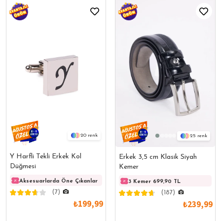
20
25
Y Harfli Tekli Erkek Kol
Erkek 3,5 cm Klasik Siyah
Düğmesi
Kemer
Aksesuarlarda Öne Çıkanlar
Aksesuarlarda Öne Çıkanlar
Akses
3 Kemer 699,90 TL
(7)
(187)
₺199,99
₺239,99