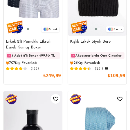
5
8
Erkek 2'li Pamuklu Likralı
Kışlık Erkek Siyah Bere
Esnek Kumaş Boxer
3 Adet 2'li Boxer 499,90 TL
3 Adet 2'li Boxer 499,90 TL
Aksesuarlarda Öne Çıkanlar
3 Adet
707
Kişi Favoriledi
2B
Kişi Favoriledi
(133)
(231)
₺249,99
₺109,99