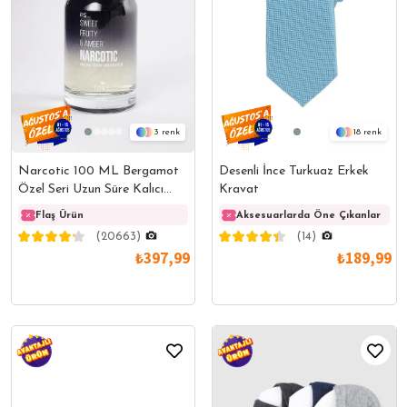
3
18
Narcotic 100 ML Bergamot
Desenli İnce Turkuaz Erkek
Özel Seri Uzun Süre Kalıcı
Kravat
Erkek Parfüm
Flaş Ürün
Flaş Ürün
Aksesuarlarda Öne Çıkanlar
Flaş 
(20663)
(14)
₺397,99
₺189,99