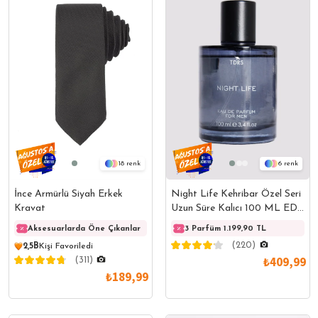
18
6
İnce Armürlü Siyah Erkek
Night Life Kehribar Özel Seri
Kravat
Uzun Süre Kalıcı 100 ML EDP
Erkek Parfüm
Aksesuarlarda Öne Çıkanlar
Aksesuarlarda Öne Çıkanlar
3 Parfüm 1.199,90 TL
Akses
(220)
2,5B
Kişi Favoriledi
₺409,99
(311)
₺189,99