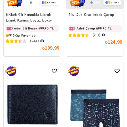
10
3
ERkek 2'li Pamuklu Likralı
3'lü Düz Kısa Erkek Çorap
Esnek Kumaş Beyaz Boxer
3 Adet 2'li Boxer 499,90 TL
3 Adet 2'li Boxer 499,90 TL
3 Adet Çorap 299,90 TL
3 Adet
(60)
916
Kişi Favoriledi
₺124,99
(244)
₺199,99