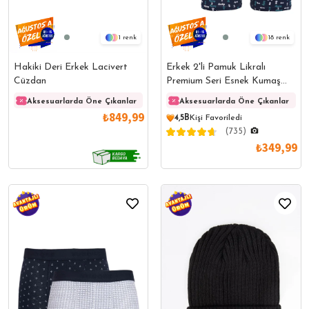
1
18
Hakiki Deri Erkek Lacivert
Erkek 2'li Pamuk Likralı
Cüzdan
Premium Seri Esnek Kumaş
Boxer
Aksesuarlarda Öne Çıkanlar
Aksesuarlarda Öne Çıkanlar
Aksesuarlarda Öne Çıkanlar
Akses
₺849,99
4,5B
Kişi Favoriledi
(735)
₺349,99