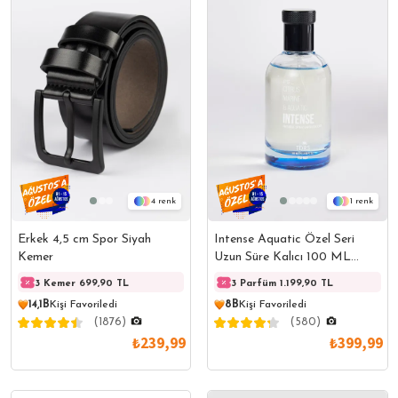
4
1
Erkek 4,5 cm Spor Siyah
Intense Aquatic Özel Seri
Kemer
Uzun Süre Kalıcı 100 ML
EDC Erkek Parfüm
3 Kemer 699,90 TL
3 Kemer 699,90 TL
3 Parfüm 1.199,90 TL
3 Kem
14,1B
Kişi Favoriledi
8B
Kişi Favoriledi
(1876)
(580)
₺239,99
₺399,99