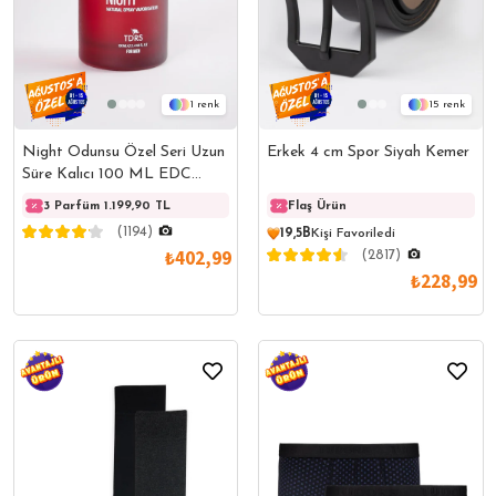
1
15
Night Odunsu Özel Seri Uzun
Erkek 4 cm Spor Siyah Kemer
Süre Kalıcı 100 ML EDC
Erkek Parfüm
3 Parfüm 1.199,90 TL
3 Parfüm 1.199,90 TL
Flaş Ürün
3 Parf
(1194)
19,5B
Kişi Favoriledi
₺402,99
(2817)
₺228,99