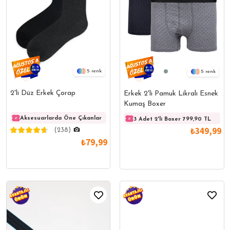
5
5
2'li Düz Erkek Çorap
Erkek 2'li Pamuk Likralı Esnek
Kumaş Boxer
Aksesuarlarda Öne Çıkanlar
Aksesuarlarda Öne Çıkanlar
Akses
3 Adet 2'li Boxer 799,90 TL
₺349,99
(238)
₺79,99