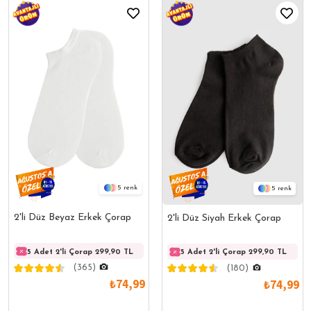
5
5
2'li Düz Beyaz Erkek Çorap
2'li Düz Siyah Erkek Çorap
5 Adet 2'li Çorap 299,90 TL
5 Adet 2'li Çorap 299,90 TL
5 Adet
5 Adet 2'li Çorap 299,90 TL
(365)
(180)
₺74,99
₺74,99