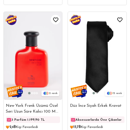
2
15
New York Frenk Üzümü Özel
Düz İnce Siyah Erkek Kravat
Seri Uzun Süre Kalıcı 100 ML
EDC Erkek Parfüm
3 Parfüm 1.199,90 TL
3 Parfüm 1.199,90 TL
Aksesuarlarda Öne Çıkanlar
3 Parf
2,4B
Kişi Favoriledi
15,7B
Kişi Favoriledi