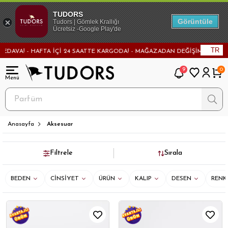
TUDORS
Görüntüle
Tudors | Gömlek Krallığı
Ücretsiz -Google Play'de
TR
00 TL VE ÜZERİ ALIŞVERİŞLERDE KARGO BEDAVA! - HAFTA İÇİ 24 SAATTE K
9
0
Anasayfa
Aksesuar
Filtrele
Sırala
BEDEN
CİNSİYET
ÜRÜN
KALIP
DESEN
RENK