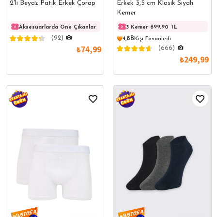
2'li Beyaz Patik Erkek Çorap
Erkek 3,5 cm Klasik Siyah
Kemer
Aksesuarlarda Öne Çıkanlar
Aksesuarlarda Öne Çıkanlar
3 Kemer 699,90 TL
Akses
(92)
4,8B
Kişi Favoriledi
₺74,99
(666)
₺249,99