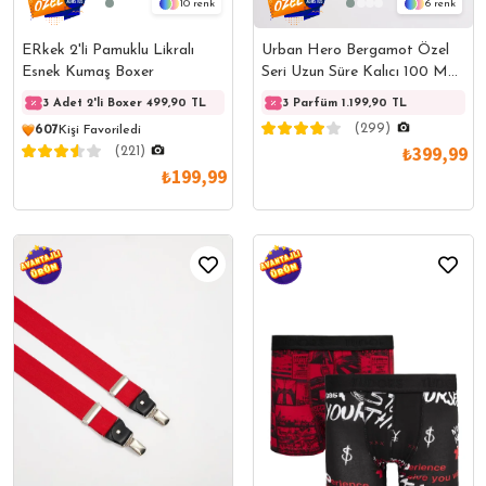
10
6
ERkek 2'li Pamuklu Likralı
Urban Hero Bergamot Özel
Esnek Kumaş Boxer
Seri Uzun Süre Kalıcı 100 ML
EDP Erkek Parfüm
3 Adet 2'li Boxer 499,90 TL
3 Adet 2'li Boxer 499,90 TL
3 Parfüm 1.199,90 TL
3 Adet
(299)
607
Kişi Favoriledi
₺399,99
(221)
₺199,99