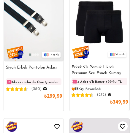
18
17
Erkek 2'li Pamuk Likralı
Siyah Erkek Pantolon Askısı
Premium Seri Esnek Kumaş
Siyah Boxer
3 Adet 2'li Boxer 799,90 TL
Aksesuarlarda Öne Çıkanlar
Aksesuarlarda Öne Çıkanlar
Akses
(380)
1B
Kişi Favoriledi
₺299,99
(272)
₺349,99