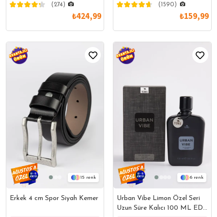
(274)
(1590)
₺424,99
₺159,99
15
6
Erkek 4 cm Spor Siyah Kemer
Urban Vibe Limon Özel Seri
Uzun Süre Kalıcı 100 ML EDP