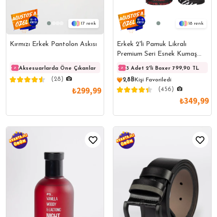
17
18
Kırmızı Erkek Pantolon Askısı
Erkek 2'li Pamuk Likralı
Premium Seri Esnek Kumaş
Boxer
Aksesuarlarda Öne Çıkanlar
Aksesuarlarda Öne Çıkanlar
3 Adet 2'li Boxer 799,90 TL
Akses
(28)
2,8B
Kişi Favoriledi
₺299,99
(456)
₺349,99