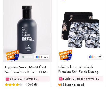
18
3
Erkek 2'li Pamuk Likralı
Hypnose Sweet Muski Özel
Premium Seri Esnek Kumaş
Seri Uzun Süre Kalıcı 100 ML
Boxer
Erkek Parfüm
3 Adet 2'li Boxer 799,90 TL
3 Parfüm 1.199,90 TL
3 Parfüm 1.199,90 TL
3 Parf
(106)
1,6B
Kişi Favoriledi
₺419,99
(223)
₺349,99