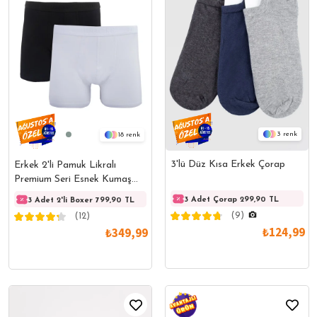
3
18
3'lü Düz Kısa Erkek Çorap
Erkek 2'li Pamuk Likralı
Premium Seri Esnek Kumaş
Boxer
3 Adet Çorap 299,90 TL
3 Adet 2'li Boxer 799,90 TL
3 Adet 2'li Boxer 799,90 TL
3 Adet
(9)
(12)
₺124,99
₺349,99