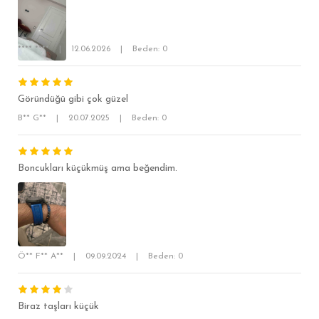
**** ****
|
12.06.2026
|
Beden: 0
SÜPER SLİM FİT
MODERN SLİM FİT
Göründüğü gibi çok güzel
KLASİK FİT
B** G**
|
20.07.2025
|
Beden: 0
RELAX FİT
OVERSİZE
Boncukları küçükmüş ama beğendim.
BÜYÜK BEDEN
Ö** F** A**
|
09.09.2024
|
Beden: 0
Biraz taşları küçük