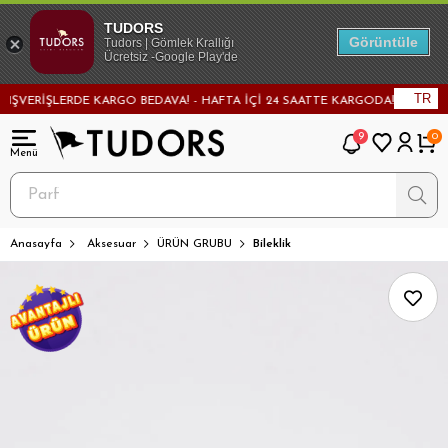
TUDORS
Görüntüle
Tudors | Gömlek Krallığı
Ücretsiz -Google Play'de
TR
VERİŞLERDE KARGO BEDAVA! - HAFTA İÇİ 24 SAATTE KARGODA! - MAĞAZADAN
9
0
Anasayfa
Aksesuar
ÜRÜN GRUBU
Bileklik