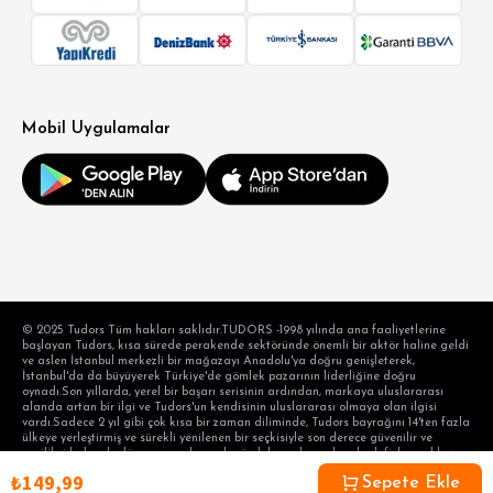
Mobil Uygulamalar
© 2025 Tudors Tüm hakları saklıdır.TUDORS -1998 yılında ana faaliyetlerine
başlayan Tudors, kısa sürede perakende sektöründe önemli bir aktör haline geldi
ve aslen İstanbul merkezli bir mağazayı Anadolu'ya doğru genişleterek,
İstanbul'da da büyüyerek Türkiye'de gömlek pazarının liderliğine doğru
oynadı.Son yıllarda, yerel bir başarı serisinin ardından, markaya uluslararası
alanda artan bir ilgi ve Tudors'un kendisinin uluslararası olmaya olan ilgisi
vardı.Sadece 2 yıl gibi çok kısa bir zaman diliminde, Tudors bayrağını 14'ten fazla
ülkeye yerleştirmiş ve sürekli yenilenen bir seçkisiyle son derece güvenilir ve
yenilikçi kalarak, dünyanın en başarılı gömlek markası olma hedefiyle aralıksız
devam etmektedir. hedef tüketicinin taleplerini karşılama alışkanlığı ve modern
₺149,99
bir perakende anlayışı. Ayaydın Tekstil Turizm Sanayi Anonim Şirketi