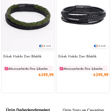
6
6
Erkek Hakiki Deri Bileklik
Erkek Hakiki Deri Bileklik
Aksesuarlarda Öne Çıkanlar
Aksesuarlarda Öne Çıkanlar
₺249,99
₺249,99
GÖMLEK
SWEATSHIRT
TRİKO
TSHIRT
Ürün Değerlendirmeleri
Ürün Soru ve Cevapları
POLO YAKA T-SHIRT
KEMER
BOXER