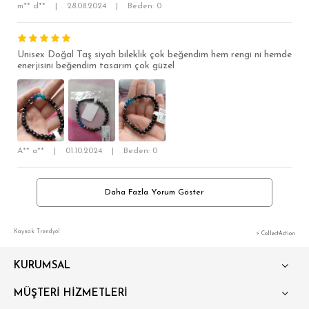
m** d**
|
28.08.2024
|
Beden: 0
Unisex Doğal Taş siyah bileklik çok beğendim hem rengi ni hemde
enerjisini beğendim tasarım çok güzel
A** a**
|
01.10.2024
|
Beden: 0
Daha Fazla Yorum Göster
Kaynak: Trendyol
⚡ CollectAction
KURUMSAL
MÜŞTERİ HİZMETLERİ