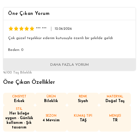
Öne Çıkan Yorum
*** ***
12.06.2026
Çok güzel teşekkür ederim kutusuyla özenli bir şekilde geldi
Beden: 0
DAHA FAZLA YORUM
%100 Taş Bileklik
Öne Çıkan Özellikler
CİNSİYET
ÜRÜN
RENK
MATERYAL
Erkek
Bileklik
Siyah
Doğal Taş
STİL
Her bileğe
SEZON
KUMAŞ TİPİ
MENŞEİ
uygun - Günlük
4 Mevsim
TAŞ
TR
kullanım - Şık
tasarım