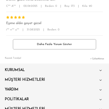
C** A**
|
02.09.2025
|
Beden: 0
|
Boy: 173
|
Kilo: 90
Eşime aldın gayet güzel
i** n** y**
|
31.08.2025
|
Beden: 0
Daha Fazla Yorum Göster
Kaynak: Trendyol
⚡ CollectAction
KURUMSAL
MÜŞTERİ HİZMETLERİ
YARDIM
POLİTİKALAR