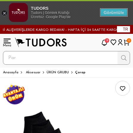
TUDORS
Görüntüle
Tudors | Gömlek Krallığı
Ücretsiz -Google Play'de
TR
ALIŞVERİŞLERDE KARGO BEDAVA! - HAFTA İÇİ 24 SAATTE KARGODA! - MAĞAZ
9
0
Anasayfa
Aksesuar
ÜRÜN GRUBU
Çorap