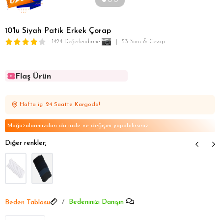
10'lu Siyah Patik Erkek Çorap
1424 Değerlendirme
53 Soru & Cevap
Flaş Ürün
Flaş Ürün
Flaş Ürün
Hafta içi 24 Saatte Kargoda!
Flaş Ürün
Flaş Ürün
Mağazalarımızdan da iade ve değişim yapabilirsiniz
Diğer renkler;
Bedeninizi Danışın
Beden Tablosu