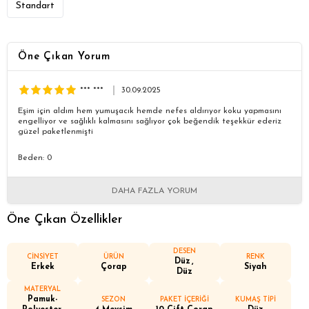
Standart
Öne Çıkan Yorum
*** ***
30.09.2025
Eşim için aldım hem yumuşacık hemde nefes aldırıyor koku yapmasını
engelliyor ve sağlıklı kalmasını sağlıyor çok beğendik teşekkür ederiz
güzel paketlenmişti
Beden: 0
DAHA FAZLA YORUM
Öne Çıkan Özellikler
DESEN
CİNSİYET
ÜRÜN
RENK
Düz
Erkek
Çorap
Siyah
Düz
MATERYAL
Pamuk-
SEZON
PAKET İÇERİĞİ
KUMAŞ TİPİ