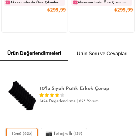
Aksesuarlarda Öne Çıkanlar
Aksesuarlarda Öne Çıkanlar
₺299,99
₺299,99
GÖMLEK
SWEATSHIRT
TRİKO
TSHIRT
Ürün Değerlendirmeleri
Ürün Soru ve Cevapları
POLO YAKA T-SHIRT
KEMER
BOXER
SLİM FİT
10'lu Siyah Patik Erkek Çorap
1424 Değerlendirme
|
623 Yorum
Tümü (623)
fotoğraflı (139)