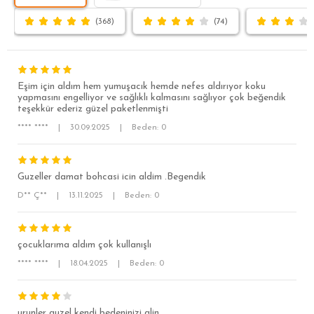
(368)
(74)
Eşim için aldım hem yumuşacık hemde nefes aldırıyor koku
yapmasını engelliyor ve sağlıklı kalmasını sağlıyor çok beğendik
teşekkür ederiz güzel paketlenmişti
**** ****
|
30.09.2025
|
Beden: 0
Guzeller damat bohcasi icin aldim .Begendik
SÜPER SLİM FİT
D** Ç**
|
13.11.2025
|
Beden: 0
MODERN SLİM FİT
KLASİK FİT
çocuklarıma aldım çok kullanışlı
RELAX FİT
**** ****
|
18.04.2025
|
Beden: 0
OVERSİZE
BÜYÜK BEDEN
urunler guzel kendi bedeninizi alin