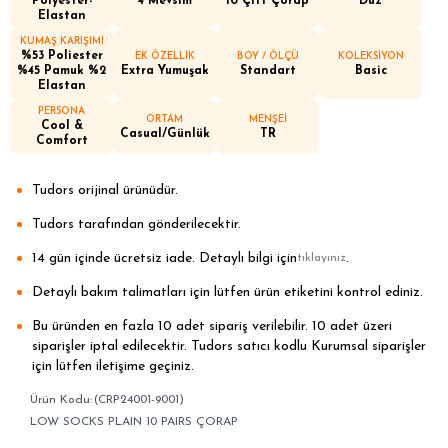
Polyester-
4 Mevsim
10 Çift Çorap
Düz
Elastan
KUMAŞ KARIŞIMI
%53 Poliester
EK ÖZELLİK
BOY / ÖLÇÜ
KOLEKSİYON
%45 Pamuk %2
Extra Yumuşak
Standart
Basic
Elastan
PERSONA
ORTAM
MENŞEİ
Cool &
Casual/Günlük
TR
Comfort
Tudors orijinal ürünüdür.
Tudors tarafından gönderilecektir.
14 gün içinde ücretsiz iade. Detaylı bilgi için
.
tıklayınız
Detaylı bakım talimatları için lütfen ürün etiketini kontrol ediniz.
Bu üründen en fazla 10 adet sipariş verilebilir. 10 adet üzeri
siparişler iptal edilecektir. Tudors satıcı kodlu Kurumsal siparişler
için lütfen iletişime geçiniz.
(CRP24001-9001)
LOW SOCKS PLAIN 10 PAIRS ÇORAP