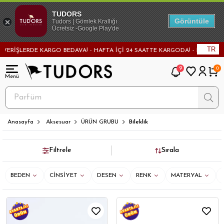
TUDORS
Görüntüle
Tudors | Gömlek Krallığı
Ücretsiz -Google Play'de
TR
GO BEDAVA! - HAFTA İÇİ 24 SAATTE KARGODA! - MAĞAZADAN DEĞİŞİM VE İA
9
0
Anasayfa
Aksesuar
ÜRÜN GRUBU
Bileklik
Filtrele
Sırala
BEDEN
CİNSİYET
DESEN
RENK
MATERYAL