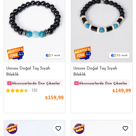
7
23
Unisex Doğal Taş Siyah
Unisex Doğal Taş Siyah
Bileklik
Bileklik
Aksesuarlarda Öne Çıkanlar
Aksesuarlarda Öne Çıkanlar
Aksesuarlarda Öne Çıkanlar
Akses
₺149,99
(2)
₺159,99