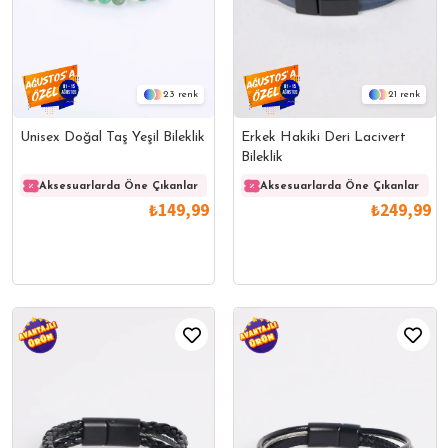
23
21
Unisex Doğal Taş Yeşil Bileklik
Erkek Hakiki Deri Lacivert
Bileklik
Aksesuarlarda Öne Çıkanlar
Aksesuarlarda Öne Çıkanlar
Aksesuarlarda Öne Çıkanlar
Akses
₺149,99
₺249,99