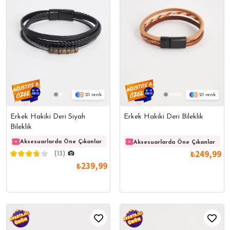
21
21
Erkek Hakiki Deri Siyah
Erkek Hakiki Deri Bileklik
Bileklik
Aksesuarlarda Öne Çıkanlar
Aksesuarlarda Öne Çıkanlar
Akses
Aksesuarlarda Öne Çıkanlar
₺249,99
(13)
₺239,99