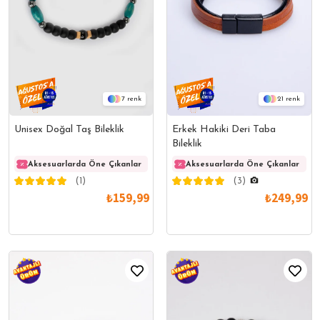
7
21
Unisex Doğal Taş Bileklik
Erkek Hakiki Deri Taba
Bileklik
Aksesuarlarda Öne Çıkanlar
Aksesuarlarda Öne Çıkanlar
Aksesuarlarda Öne Çıkanlar
Akses
(1)
(3)
₺159,99
₺249,99