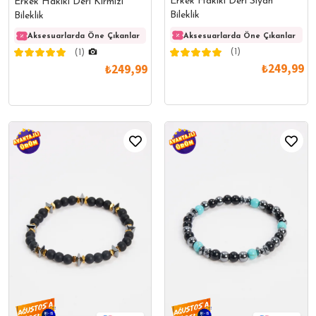
Erkek Hakiki Deri Siyah
Erkek Hakiki Deri Kırmızı
Bileklik
Bileklik
Aksesuarlarda Öne Çıkanlar
Aksesuarlarda Öne Çıkanlar
Aksesuarlarda Öne Çıkanlar
Akses
(1)
(1)
₺249,99
₺249,99