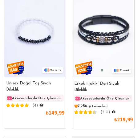
23
21
Unisex Doğal Taş Siyah
Erkek Hakiki Deri Siyah
Bileklik
Bileklik
Aksesuarlarda Öne Çıkanlar
Aksesuarlarda Öne Çıkanlar
Akses
Aksesuarlarda Öne Çıkanlar
(4)
7,2B
Kişi Favoriledi
₺149,99
(510)
₺219,99