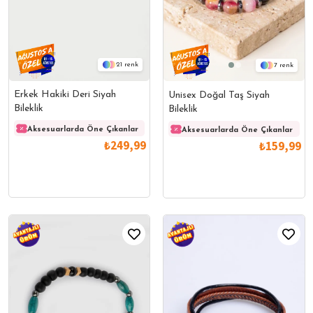
21
7
Erkek Hakiki Deri Siyah
Unisex Doğal Taş Siyah
Bileklik
Bileklik
Aksesuarlarda Öne Çıkanlar
Aksesuarlarda Öne Çıkanlar
Akses
Aksesuarlarda Öne Çıkanlar
₺249,99
₺159,99