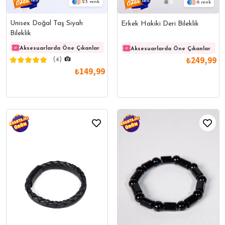
23
6
Unisex Doğal Taş Siyah
Erkek Hakiki Deri Bileklik
Bileklik
Aksesuarlarda Öne Çıkanlar
Aksesuarlarda Öne Çıkanlar
Akses
Aksesuarlarda Öne Çıkanlar
₺249,99
(4)
₺149,99