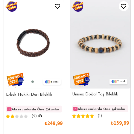
7
6
Unisex Doğal Taş Bileklik
Erkek Hakiki Deri Bileklik
Aksesuarlarda Öne Çıkanlar
Aksesuarlarda Öne Çıkanlar
Aksesuarlarda Öne Çıkanlar
Akses
(1)
(2)
₺159,99
₺249,99