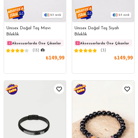
23
23
Unisex Doğal Taş Mavi
Unisex Doğal Taş Siyah
Bileklik
Bileklik
Aksesuarlarda Öne Çıkanlar
Aksesuarlarda Öne Çıkanlar
Aksesuarlarda Öne Çıkanlar
Akses
(13)
(3)
₺149,99
₺149,99