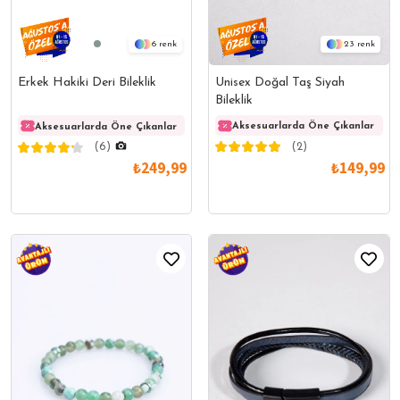
23
6
Unisex Doğal Taş Siyah
Erkek Hakiki Deri Bileklik
Bileklik
Aksesuarlarda Öne Çıkanlar
Aksesuarlarda Öne Çıkanlar
Aksesuarlarda Öne Çıkanlar
Akses
(2)
(6)
₺149,99
₺249,99