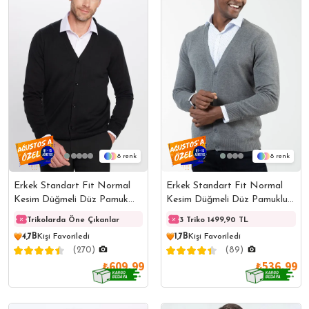
8
8
Erkek Standart Fit Normal
Erkek Standart Fit Normal
Kesim Düğmeli Düz Pamuk
Kesim Düğmeli Düz Pamuklu
Siyah Hırka
Gri Hırka
Trikolarda Öne Çıkanlar
Trikolarda Öne Çıkanlar
3 Triko 1499,90 TL
Triko
4,7B
Kişi Favoriledi
1,7B
Kişi Favoriledi
(270)
(89)
₺609,99
₺536,99