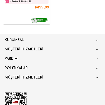
3 Triko 999,90 TL
3 Triko 999,90 TL
3 Trik
₺499,99
KURUMSAL
MÜŞTERİ HİZMETLERİ
YARDIM
POLİTİKALAR
MÜŞTERİ HİZMETLERİ