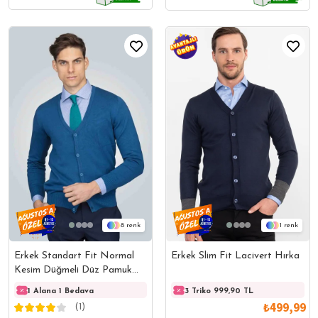
8
1
Erkek Standart Fit Normal
Erkek Slim Fit Lacivert Hırka
Kesim Düğmeli Düz Pamuk
Mavi Hırka
1 Alana 1 Bedava
1 Alana 1 Bedava
3 Triko 999,90 TL
1 Ala
₺499,99
(1)