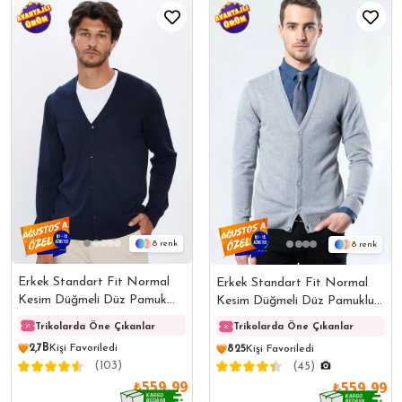
8
8
Erkek Standart Fit Normal
Erkek Standart Fit Normal
Kesim Düğmeli Düz Pamuk
Kesim Düğmeli Düz Pamuklu
Mavi Lacivert Hırka
Gri Hırka
Trikolarda Öne Çıkanlar
Trikolarda Öne Çıkanlar
Triko
Trikolarda Öne Çıkanlar
2,7B
Kişi Favoriledi
825
Kişi Favoriledi
(103)
(45)
₺559,99
₺559,99