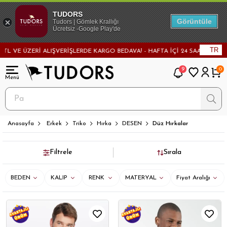
TUDORS
Görüntüle
Tudors | Gömlek Krallığı
Ücretsiz -Google Play'de
TR
 VE ÜZERİ ALIŞVERİŞLERDE KARGO BEDAVA! - HAFTA İÇİ 24 SAATTE KARGOD
9
0
Anasayfa
Erkek
Triko
Hırka
DESEN
Düz Hırkalar
Filtrele
Sırala
BEDEN
KALIP
RENK
MATERYAL
Fiyat Aralığı