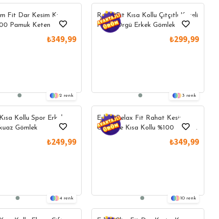
im Fit Dar Kesim Kısa
Relax Fit Kısa Kollu Çıtçıtlı Kareli
100 Pamuk Keten Doku
Petek Örgü Erkek Gömlek
aki Gömlek
₺349,99
₺299,99
2
3
 Kısa Kollu Spor Erkek
Erkek Relax Fit Rahat Kesim
rkuaz Gömlek
Oversize Kısa Kollu %100 Pamuk
Keten Doku Apaş Yaka Bordo
 Tek
Yazlık Ürünlerde Tek
Yazlık Ürünlerde Tek
₺249,99
₺349,99
Fiyat
Fiyat
Gömlek
4
10