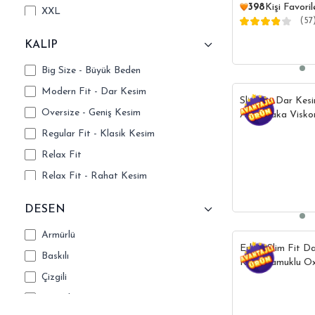
398
Kişi Favoril
XXL
(57
2XL
KALIP
3XL
Big Size - Büyük Beden
4XL
Modern Fit - Dar Kesim
Slim Fit Dar Kesi
Oversize - Geniş Kesim
Apaş Yaka Visko
Gömlek
Regular Fit - Klasik Kesim
Relax Fit
Relax Fit - Rahat Kesim
Slim Fit - Dar Kesim
DESEN
Armürlü
Erkek Slim Fit D
Baskılı
Kollu Pamuklu O
Tarçın Renk Düğ
Çizgili
Gömlek
Desenli