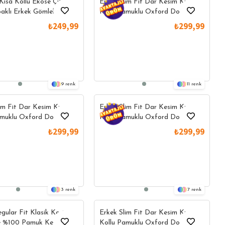
 Kısa Kollu Ekose Çift
Erkek Slim Fit Dar Kesim Kısa
aklı Erkek Gömlek
Kollu Pamuklu Oxford Doku Sax
Mavi Düğmeli Yaka Gömlek
nlerde Tek
Yazlık Ürünlerde Tek
Yazlık Ürünler
₺249,99
₺299,99
Fiyat
Fiyat
9
11
im Fit Dar Kesim Kısa
Erkek Slim Fit Dar Kesim Kısa
amuklu Oxford Doku
Kollu Pamuklu Oxford Doku
ülenebilir Mavi Düğmeli
Kolay Ütülenebilir Mavi Düğmeli
₺299,99
₺299,99
mlek
Yaka Gömlek
3
7
gular Fit Klasik Kesim
Erkek Slim Fit Dar Kesim Kısa
e %100 Pamuk Keten
Kollu Pamuklu Oxford Doku