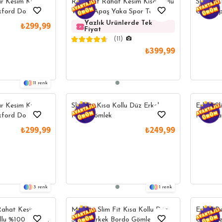
ar Kesim Kısa
Relax Fit Rahat Kesim Kısa Kollu
Slim Fit
xford Doku
Viskon Apaş Yaka Spor Taş
Cep Kap
ir Bordo Düğmeli
Gömlek
Yazlık Ürünlerde Tek
Yazlık Ürü
₺299,99
Fiyat
Fiyat
(11)
₺399,99
11
ar Kesim Kısa
Slim Fit Kısa Kollu Düz Erkek
Erkek Sl
xford Doku
Mavi Gömlek
Kollu P
i Yaka Gömlek
Kolay Üt
₺299,99
₺249,99
Yaka Gö
3
1
Rahat Kesim
Modern Slim Fit Kısa Kollu Düz
Erkek Re
ollu %100 Pamuk
Saten Erkek Bordo Gömlek
Oversiz