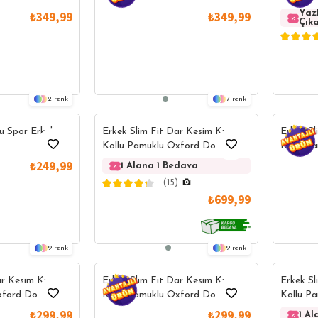
 Yaka Yeşil
Doku Ka
Yaz
₺349,99
₺349,99
Çık
Gömlek
2
7
lu Spor Erkek
Erkek Slim Fit Dar Kesim Kısa
Erkek Sl
Kollu Pamuklu Oxford Doku
Kollu P
İndigo Düğmeli Yaka Gömlek
Kolay Üt
₺249,99
1 Alana 1 Bedava
1 Alana 1 
Yaka Gö
(15)
₺699,99
9
9
ar Kesim Kısa
Erkek Slim Fit Dar Kesim Kısa
Erkek Sl
xford Doku
Kollu Pamuklu Oxford Doku Sax
Kollu P
Yaka Gömlek
Mavi Düğmeli Yaka Gömlek
Kolay Üt
₺299,99
₺299,99
1 A