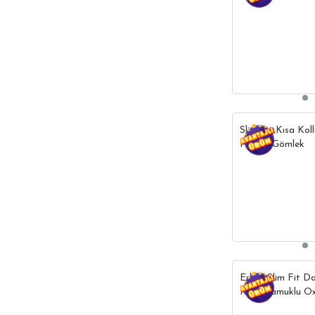
Keten Doku Apaş
Gömlek
Slim Fit Kısa Kol
Pembe Gömlek
Erkek Slim Fit D
Kollu Pamuklu O
İndigo Düğmeli 