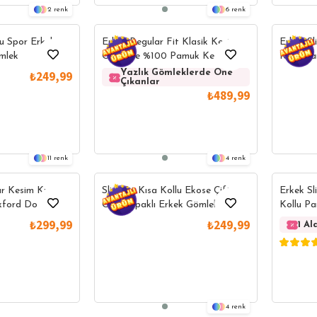
2
6
lu Spor Erkek
Erkek Regular Fit Klasik Kesim
Erkek Sl
mlek
Oversize %100 Pamuk Keten
Kollu P
Doku Cepli Beyaz Gömlek
Mavi Dü
Yazlık Gömleklerde Öne
Yazlık Gö
₺249,99
Çıkanlar
Çıkanlar
₺489,99
11
4
ar Kesim Kısa
Slim Fit Kısa Kollu Ekose Çift
Erkek Sl
xford Doku
Cep Kapaklı Erkek Gömlek
Kollu P
ir Pembe Düğmeli
Mavi Dü
₺299,99
₺249,99
1 A
4