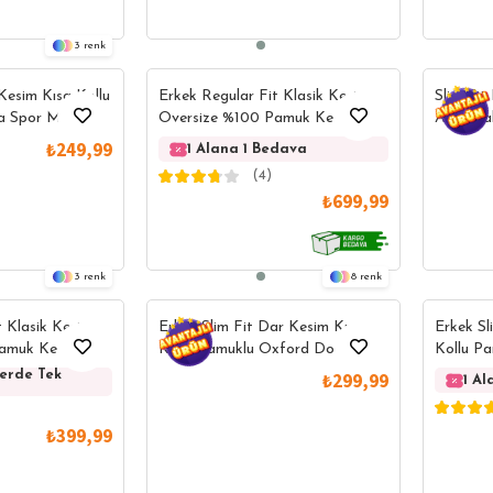
3
Kesim Kısa Kollu
Erkek Regular Fit Klasik Kesim
Slim Fit
a Spor Mavi
Oversize %100 Pamuk Keten
Apaş Ya
Doku Ekoseli Düğmeli Yaka
Gömlek
₺249,99
1 Alana 1 Bedava
1 Alana 1 
Gömlek Özel
(4)
₺699,99
3
8
t Klasik Kesim
Erkek Slim Fit Dar Kesim Kısa
Erkek Sl
Pamuk Keten
Kollu Pamuklu Oxford Doku
Kollu P
meli Yaka Mavi
Kolay Ütülenebilir Yeşil Düğmeli
Laciver
lerde Tek
Yazlık Ürünlerde Tek
Yazlık Ürünlerde
₺299,99
1 A
Fiyat
Fiyat
Yaka Gömlek
₺399,99