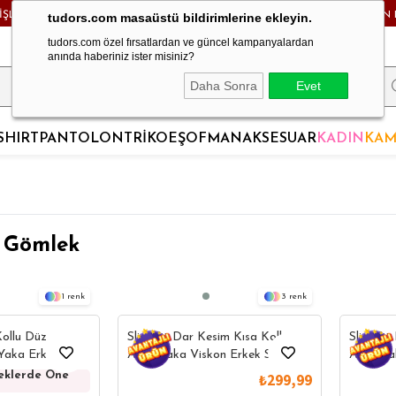
RİŞLERDE KARGO BEDAVA! - HAFTA İÇİ 24 SAATTE KARGODA! - MAĞAZADAN 
tudors.com masaüstü bildirimlerine ekleyin.
tudors.com özel fırsatlardan ve güncel kampanyalardan
anında haberiniz ister misiniz?
Daha Sonra
Evet
SHIRT
PANTOLON
TRİKO
EŞOFMAN
AKSESUAR
KADIN
KAM
u Gömlek
1
3
ollu Düz
Slim Fit Dar Kesim Kısa Kollu
Slim Fit
Yaka Erkek
Apaş Yaka Viskon Erkek Spor
Apaş Ya
Gömlek
Gömlek
eklerde Öne
Yazlık Gömleklerde Öne
Yazlık Gömlekle
₺299,99
Çıkanlar
Çıkanlar