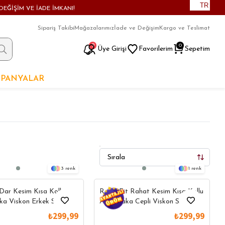
TR
DEĞİŞİM VE İADE İMKANI!
Sipariş Takibi
Mağazalarımız
İade ve Değişim
Kargo ve Teslimat
9
0
Üye Girişi
Favorilerim
Sepetim
PANYALAR
3
1
 Dar Kesim Kısa Kollu
Relax Fit Rahat Kesim Kısa Kollu
ka Viskon Erkek Spor
Apaş Yaka Cepli Viskon Siyah
Gömlek
rde Öne
Yazlık Gömleklerde Öne
Yazlık Gömleklerde 
₺299,99
₺299,99
Çıkanlar
Çıkanlar