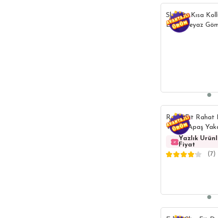
Slim Fit Kısa Kol
Erkek Beyaz Göm
Relax Fit Rahat 
Viskon Apaş Yak
Gömlek
Yazlık Ürün
Fiyat
(7)