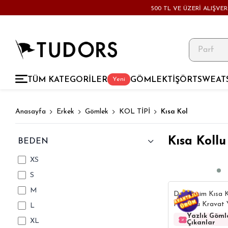
500 TL VE ÜZERİ ALIŞVE
TÜM KATEGORİLER
GÖMLEK
TİŞÖRT
SWEAT
Yeni
Anasayfa
Erkek
Gömlek
KOL TİPİ
Kısa Kol
Kısa Koll
BEDEN
XS
S
M
Dar Kesim Kısa K
Pamuklu Kravat 
L
Beyaz Gömlek
Yazlık Göml
XL
Çıkanlar