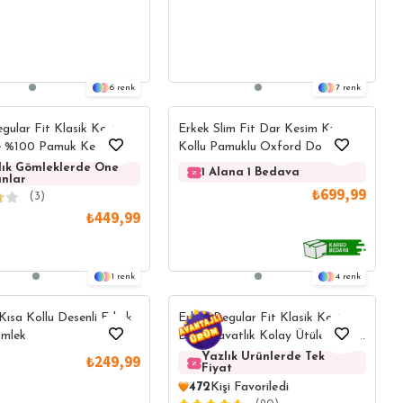
6
7
gular Fit Klasik Kesim
Erkek Slim Fit Dar Kesim Kısa
e %100 Pamuk Keten
Kollu Pamuklu Oxford Doku
li Yeşil Gömlek
Kolay Ütülenebilir Gri Düğmeli
lık Gömleklerde Öne
Yazlık Gömleklerde Öne
Yazlık 
1 Alana 1 Bedava
1 
anlar
Çıkanlar
Çıkanlar
Yaka Gömlek
₺699,99
(3)
₺449,99
1
4
 Kısa Kollu Desenli Erkek
Erkek Regular Fit Klasik Kesim
mlek
Düz Kravatlık Kolay Ütülenebilir
Mavi Gömlek
Yazlık Ürünlerde Tek
Ya
₺249,99
Fiyat
Fi
472
Kişi Favoriledi