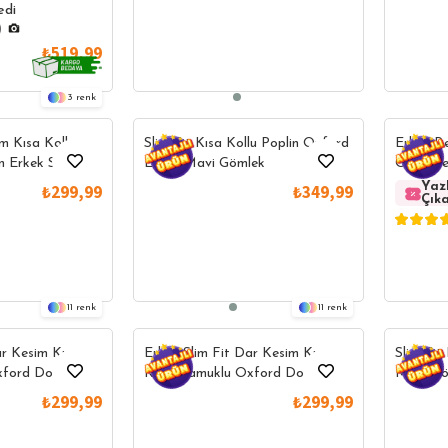
edi
)
₺519,99
3
m Kısa Kollu
Slim Fit Kısa Kollu Poplin Oxford
Erkek Re
n Erkek Spor
Erkek Mavi Gömlek
Oversiz
Doku Cep
Yaz
₺299,99
₺349,99
Çık
11
11
ar Kesim Kısa
Erkek Slim Fit Dar Kesim Kısa
Slim Fit
xford Doku
Kollu Pamuklu Oxford Doku
Mavi Gö
meli Yaka
Kolay Ütülenebilir Yeşil Düğmeli
₺299,99
₺299,99
Yaka Gömlek