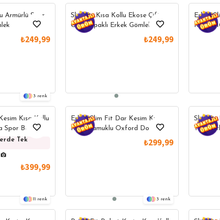
lu Armürlü Spor
Slim Fit Kısa Kollu Ekose Çift
Erkek Sl
lek
Cep Kapaklı Erkek Gömlek
Kollu %
Cepli H
₺249,99
₺249,99
3
Kesim Kısa Kollu
Erkek Slim Fit Dar Kesim Kısa
Slim Fit
a Spor Beyaz
Kollu Pamuklu Oxford Doku
Yeşil Tu
Turkuaz Düğmeli Yaka Gömlek
lerde Tek
Yazlık Ürünlerde Tek
Yazlık Ürünlerde
₺299,99
Fiyat
Fiyat
₺399,99
11
3