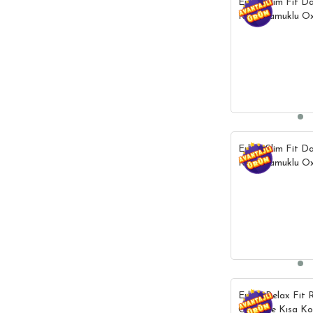
Erkek Slim Fit D
Kollu Pamuklu O
Kolay Ütülenebil
Yaka Gömlek
Erkek Slim Fit D
Kollu Pamuklu O
Lacivert Düğmel
Erkek Relax Fit 
Oversize Kısa K