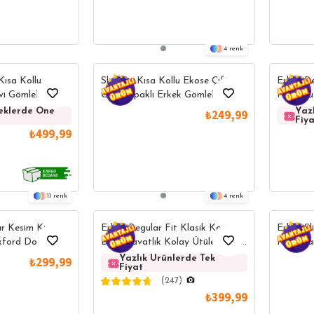
4
Kısa Kollu
Slim Fit Kısa Kollu Ekose Çift
Erkek Re
vi Gömlek
Cep Kapaklı Erkek Gömlek
Pamuklu 
Düğmeli
eklerde Öne
Yazlık Gömleklerde Öne
Yazlık Gömlekle
Yaz
₺249,99
Çıkanlar
Çıkanlar
Fiy
₺499,99
11
4
ar Kesim Kısa
Erkek Regular Fit Klasik Kesim
Erkek Sl
xford Doku Kum
Düz Kravatlık Kolay Ütülenebilir
Kollu P
ka Gömlek
Mavi Gömlek
Kolay Üt
Yazlık Ürünlerde Tek
Yazlık Ürü
₺299,99
Fiyat
Fiyat
Yaka Gö
(247)
₺399,99