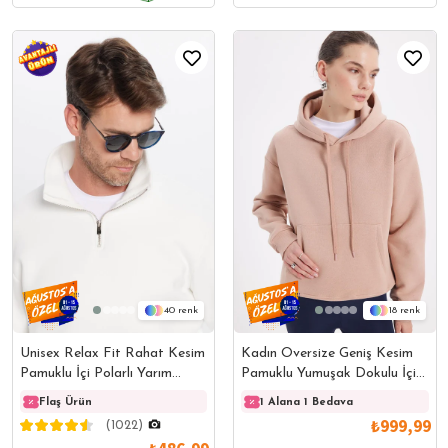
40
18
Unisex Relax Fit Rahat Kesim
Kadın Oversize Geniş Kesim
Pamuklu İçi Polarlı Yarım
Pamuklu Yumuşak Dokulu İçi
Fermuarlı Beyaz Dik Yaka
Polarlı Basic Vizon Kapüşonlu
Flaş Ürün
Flaş Ürün
1 Alana 1 Bedava
Flaş 
Sweatshirt
Sweatshirt
₺999,99
(1022)