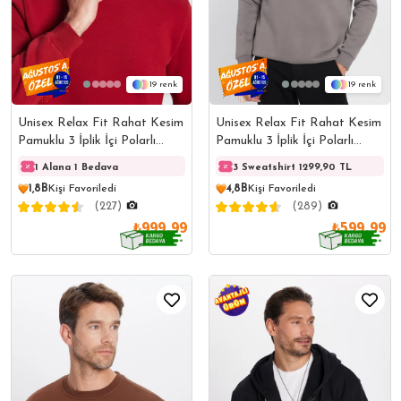
19
19
Unisex Relax Fit Rahat Kesim
Unisex Relax Fit Rahat Kesim
Pamuklu 3 İplik İçi Polarlı
Pamuklu 3 İplik İçi Polarlı
Basic Bordo Bisiklet Yaka
Basic Gri Bisiklet Yaka
1 Alana 1 Bedava
1 Alana 1 Bedava
3 Sweatshirt 1299,90 TL
1 Ala
Sweatshirt
Sweatshirt
1,8B
Kişi Favoriledi
4,8B
Kişi Favoriledi
(227)
(289)
₺999,99
₺599,99