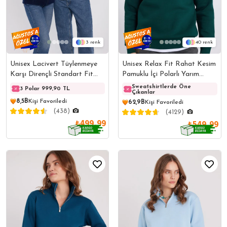
3
40
Unisex Lacivert Tüylenmeye
Unisex Relax Fit Rahat Kesim
Karşı Dirençli Standart Fit
Pamuklu İçi Polarlı Yarım
Tam Fermuarlı Soğuğa Karşı
Fermuarlı Haki Dik Yaka
Sweatshirtlerde Öne
3 Polar 999,90 TL
3 Polar 999,90 TL
3 Pol
Çıkanlar
Dayanıklı Polar Hırka
Sweatshirt
8,5B
Kişi Favoriledi
62,9B
Kişi Favoriledi
(438)
(4129)
₺499,99
₺549,99