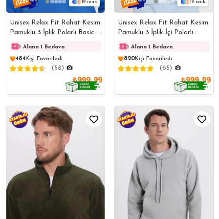
19
19
Unisex Relax Fit Rahat Kesim
Unisex Relax Fit Rahat Kesim
Pamuklu 3 İplik Polarlı Basic
Pamuklu 3 İplik İçi Polarlı
Saks Mavi Bisiklet Yaka
Basic Mavi Bisiklet Yaka
1 Alana 1 Bedava
1 Alana 1 Bedava
1 Alana 1 Bedava
1 Ala
Sweatshirt
Sweatshirt
484
Kişi Favoriledi
820
Kişi Favoriledi
(58)
(65)
₺999,99
₺999,99