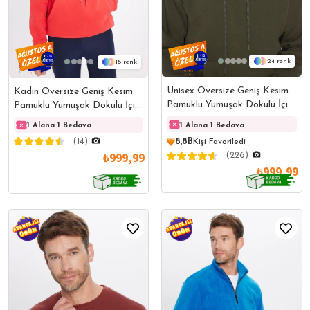
24
18
Unisex Oversize Geniş Kesim
Kadın Oversize Geniş Kesim
Pamuklu Yumuşak Dokulu İçi
Pamuklu Yumuşak Dokulu İçi
Polarlı Basic Yeşil Kapüşonlu
Polarlı Basic Nar Renk
1 Alana 1 Bedava
1 Alana 1 Bedava
1 Alana 1 Bedava
1 Ala
Sweatshirt
Kapüşonlu Sweatshirt
(14)
8,8B
Kişi Favoriledi
₺999,99
(226)
₺999,99