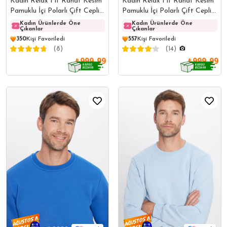
Kadın Relax Fit Rahat Kesim
Kadın Relax Fit Rahat Kesim
Pamuklu İçi Polarlı Çift Cepli
Pamuklu İçi Polarlı Çift Cepli
Fermuarlı Sax Mavi
Fermuarlı Yeşil Kapüşonlu
Kadın Ürünlerde Öne
Kadın Ürünlerde Öne
Kadın Ürünlerde Öne
Kadın
Çıkanlar
Çıkanlar
Çıkanlar
Çıkanl
Kapüşonlu Sweatshirt
Sweatshirt
350
Kişi Favoriledi
557
Kişi Favoriledi
(8)
(14)
₺999,99
₺999,99