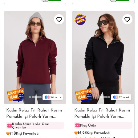
26
26
Kadın Relax Fit Rahat Kesim
Kadın Relax Fit Rahat Kesim
Pamuklu İçi Polarlı Yarım
Pamuklu İçi Polarlı Yarım
Fermuarlı Bordo Dik Yaka
Fermuarlı Siyah Dik Yaka
Kadın Ürünlerde Öne
Kadın Ürünlerde Öne
Kadın
Flaş Ürün
Çıkanlar
Çıkanlar
Çıkanl
Sweatshirt
Sweatshirt
16,2B
Kişi Favoriledi
7,1B
Kişi Favoriledi