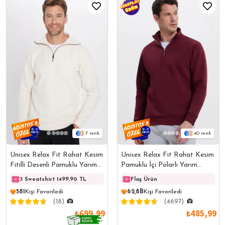
7
40
Unisex Relax Fit Rahat Kesim
Unisex Relax Fit Rahat Kesim
Fitilli Desenli Pamuklu Yarım
Pamuklu İçi Polarlı Yarım
Fermuarlı Ekru Dik Yaka
Fermuarlı Bordo Dik Yaka
3 Sweatshirt 1499,90 TL
3 Sweatshirt 1499,90 TL
Flaş Ürün
3 Swe
Sweatshirt
Sweatshirt
581
Kişi Favoriledi
62,8B
Kişi Favoriledi
(18)
(4697)
₺699,99
₺485,99