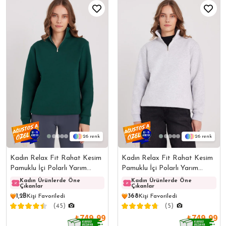
26
26
Kadın Relax Fit Rahat Kesim
Kadın Relax Fit Rahat Kesim
Pamuklu İçi Polarlı Yarım
Pamuklu İçi Polarlı Yarım
Fermuarlı Haki Dik Yaka
Fermuarlı Gri Dik Yaka
Kadın Ürünlerde Öne
Kadın Ürünlerde Öne
Kadın Ürünlerde Öne
Kadın
Çıkanlar
Çıkanlar
Çıkanlar
Çıkanl
Sweatshirt
Sweatshirt
1,2B
Kişi Favoriledi
368
Kişi Favoriledi
(45)
(5)
₺749,99
₺749,99