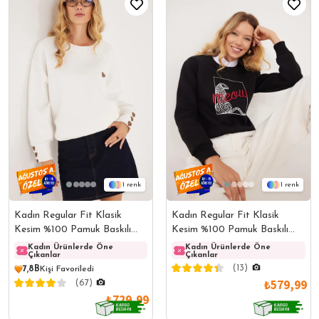
1
1
Kadın Regular Fit Klasik
Kadın Regular Fit Klasik
Kesim %100 Pamuk Baskılı
Kesim %100 Pamuk Baskılı
Bisiklet Yaka Beyaz
Bisiklet Yaka Siyah Sweatshirt
Kadın Ürünlerde Öne
Kadın Ürünlerde Öne
Kadın Ürünlerde Öne
Kadın
Çıkanlar
Çıkanlar
Çıkanlar
Çıkanl
Sweatshirt
(13)
7,8B
Kişi Favoriledi
₺579,99
(67)
₺729,99