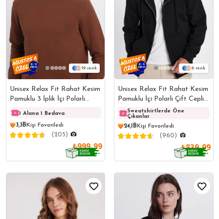
19
6
Unisex Relax Fit Rahat Kesim
Unisex Relax Fit Rahat Kesim
Pamuklu 3 İplik İçi Polarlı
Pamuklu İçi Polarlı Çift Cepli
Basic Kahverengi Bisiklet
Fermuarlı Siyah Kapüşonlu
Sweatshirtlerde Öne
1 Alana 1 Bedava
1 Alana 1 Bedava
1 Ala
Çıkanlar
Yaka Sweatshirt
Sweatshirt
3,3B
Kişi Favoriledi
24,1B
Kişi Favoriledi
(205)
(960)
₺999,99
₺839,99