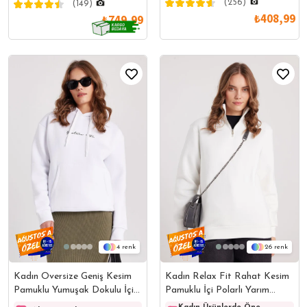
(256)
(149)
₺408,99
₺749,99
4
26
Kadın Oversize Geniş Kesim
Kadın Relax Fit Rahat Kesim
Pamuklu Yumuşak Dokulu İçi
Pamuklu İçi Polarlı Yarım
Polarlı Baskılı Beyaz
Fermuarlı Beyaz Dik Yaka