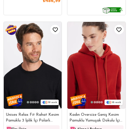
₺486,99
19
18
Unisex Relax Fit Rahat Kesim
Kadın Oversize Geniş Kesim
Pamuklu 3 İplik İçi Polarlı
Pamuklu Yumuşak Dokulu İçi
Basic Siyah Bisiklet Yaka
Polarlı Basic Kiremit