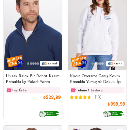
40
4
Unisex Relax Fit Rahat Kesim
Kadın Oversize Geniş Kesim
Pamuklu İçi Polarlı Yarım
Pamuklu Yumuşak Dokulu İçi
Fermuarlı Lacivert Dik Yaka
Polarlı Baskılı Beyaz
Flaş Ürün
Flaş Ürün
1 Alana 1 Bedava
Flaş 
Sweatshirt
Kapüşonlu Sweatshirt
₺528,99
(10)
₺999,99