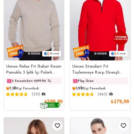
19
11
Unisex Relax Fit Rahat Kesim
Unisex Standart Fit
Pamuklu 3 İplik İçi Polarlı
Tüylenmeye Karşı Dirençli
Basic Gri Bisiklet Yaka
Soğuğa Karşı Dayanıklı
3 Sweatshirt 1299,90 TL
3 Sweatshirt 1299,90 TL
Flaş Ürün
3 Swe
Sweatshirt
Kırmızı Dik Yaka Polar
7,3B
Kişi Favoriledi
3,9B
Kişi Favoriledi
Sweatshirt
(531)
(463)
₺599,99
₺279,99