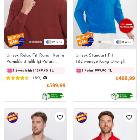
11
19
Unisex Standart Fit
Unisex Relax Fit Rahat Kesim
Tüylenmeye Karşı Dirençli
Pamuklu 3 İplik İçi Polarlı
Soğuğa Karşı Dayanıklı Sax
Basic Kahverengi Bisiklet
3 Polar 999,90 TL
3 Sweatshirt 1299,90 TL
3 Sweatshirt 1299,90 TL
3 Swe
Mavi Dik Bato Yaka Polar
Yaka Sweatshirt
₺499,99
(80)
Sweatshirt
₺599,99