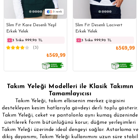
3
Slim Fit Kare Desenli Yeşil
Slim Fit Desenli Lacivert
Erkek Yelek
Erkek Yelek
3 Triko 999,90 TL
3 Triko 999,90 TL
3 Triko 999,90 TL
3 Trik
₺569,99
(3)
₺569,99
Takım Yeleği Modelleri ile Klasik Takımın
Tamamlayıcısı
Takım Yeleği, takım elbisenin merkez çizgisini
destekleyen kesim hatlarıyla gövdeyi derli toplu gösterir.
Takım Yeleği, ceket ve pantolonla aynı kumaş düzeninde
üretilerek form bütünlüğünü korur; düğme yerleşimleri
Takım Yeleği üzerinde ideal dengeyi sağlar. Astarlama ve
dikiş dayanımı, Takım Yeleği kullanımını uzun süre stabil