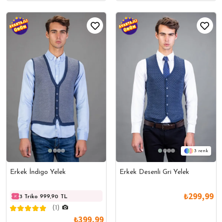
3
Erkek İndigo Yelek
Erkek Desenli Gri Yelek
₺299,99
3 Triko 999,90 TL
3 Triko 999,90 TL
3 Trik
(1)
₺399,99