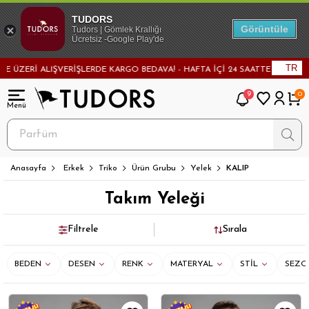
TUDORS
Görüntüle
Tudors | Gömlek Krallığı
Ücretsiz -Google Play'de
TR
ERİ ALIŞVERİŞLERDE KARGO BEDAVA! - HAFTA İÇİ 24 SAATTE KARGODA! - M
9
0
Anasayfa
Erkek
Triko
Ürün Grubu
Yelek
KALIP
Takım Yeleği
Filtrele
Sırala
BEDEN
DESEN
RENK
MATERYAL
STİL
SEZO