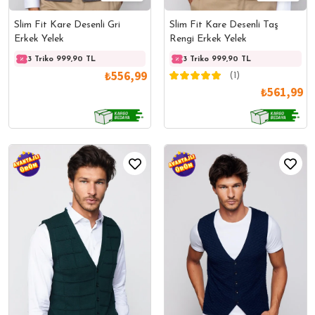
Slim Fit Kare Desenli Gri
Slim Fit Kare Desenli Taş
Erkek Yelek
Rengi Erkek Yelek
3 Triko 999,90 TL
3 Triko 999,90 TL
3 Triko 999,90 TL
3 Trik
₺556,99
(1)
₺561,99