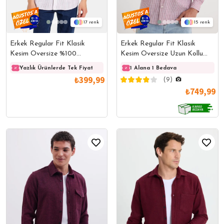
17
15
Erkek Regular Fit Klasik
Erkek Regular Fit Klasik
Kesim Oversize %100
Kesim Oversize Uzun Kollu
Pamuk Kısa Kollu Keten Doku
%100 Pamuk Keten Doku Tek
Yazlık Ürünlerde Tek Fiyat
Yazlık Ürünlerde Tek Fiyat
1 Alana 1 Bedava
Yazlık
Tek Cep Çizgili Gömlek
Cepli Bordo Çizgili Gömlek
₺399,99
(9)
₺749,99