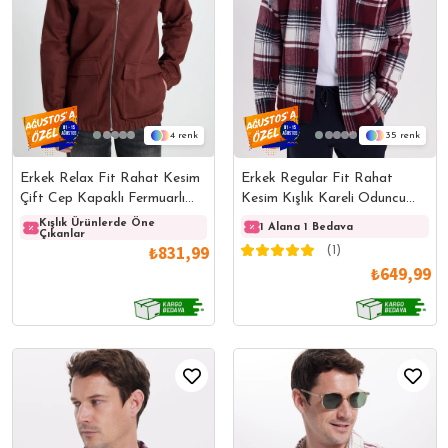
4
35
Erkek Relax Fit Rahat Kesim
Erkek Regular Fit Rahat
Çift Cep Kapaklı Fermuarlı
Kesim Kışlık Kareli Oduncu
Beli Lastikli Düz Bordo Ceket
Gömlek
Kışlık Ürünlerde Öne
Kışlık Ürünlerde Öne
Kışlı
1 Alana 1 Bedava
Çıkanlar
Çıkanlar
Çıkanl
Mont Gömlek
₺831,99
(1)
₺649,99