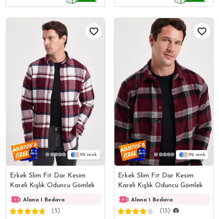
92
92
Erkek Slim Fit Dar Kesim
Erkek Slim Fit Dar Kesim
Kareli Kışlık Oduncu Gömlek
Kareli Kışlık Oduncu Gömlek
1 Alana 1 Bedava
1 Alana 1 Bedava
1 Alana 1 Bedava
1 Ala
(5)
(13)