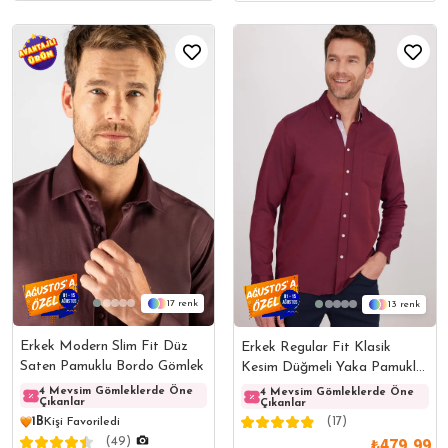
17
13
Erkek Modern Slim Fit Düz
Erkek Regular Fit Klasik
Saten Pamuklu Bordo Gömlek
Kesim Düğmeli Yaka Pamuklu
Kolay Ütülenebilir Oxford
4 Mevsim Gömleklerde Öne
4 Mevsim Gömleklerde Öne
4 Mev
4 Mevsim Gömleklerde Öne
Çıkanlar
Çıkanlar
Çıkanl
Çıkanlar
Düz Gömlek
(17)
1B
Kişi Favoriledi
₺479,99
(49)