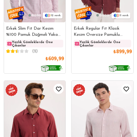
12
11
Erkek Slim Fit Dar Kesim
Erkek Regular Fit Klasik
%100 Pamuk Düğmeli Yaka
Kesim Oversize Pamuklu
Çizgili Uzun Kollu Cepli Keten
Keten Doku Düğmeli Yaka
Yazlık Gömleklerde Öne
Yazlık Gömleklerde Öne
Yazlık Gömleklerde Öne
Yazlı
Çıkanlar
Çıkanlar
Çıkanlar
Çıkanl
Efektli Bordo Gömlek
Bordo Gömlek
₺899,99
(2)
₺609,99