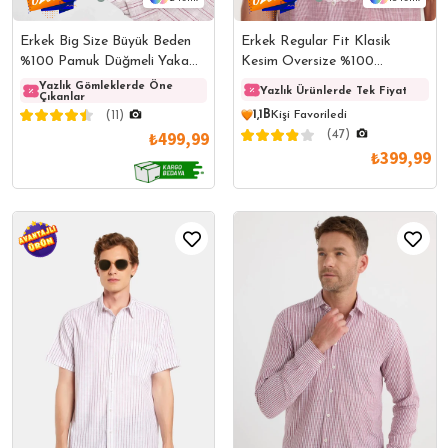
Erkek Big Size Büyük Beden
Erkek Regular Fit Klasik
%100 Pamuk Düğmeli Yaka
Kesim Oversize %100
Keten Doku Cepli Çizgili Kısa
Pamuk Kısa Kollu Keten Doku
Yazlık Gömleklerde Öne
Yazlık Gömleklerde Öne
Yazlı
Yazlık Ürünlerde Tek Fiyat
Çıkanlar
Çıkanlar
Çıkanl
Kollu Bordo Gömlek
Tek Cepli Çizgili Bordo
(11)
1,1B
Kişi Favoriledi
Gömlek
₺499,99
(47)
₺399,99