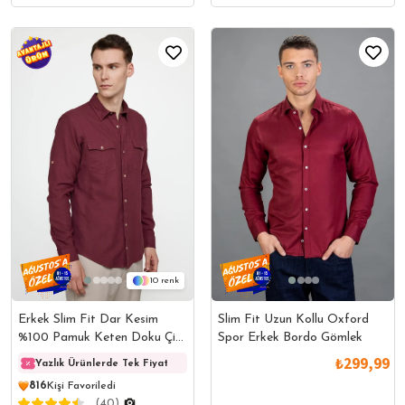
10
Erkek Slim Fit Dar Kesim
Slim Fit Uzun Kollu Oxford
%100 Pamuk Keten Doku Çift
Spor Erkek Bordo Gömlek
Cep Spor Yaka Bordo Gömlek
₺299,99
Yazlık Ürünlerde Tek Fiyat
Yazlık Ürünlerde Tek Fiyat
Yazlık
816
Kişi Favoriledi
(40)