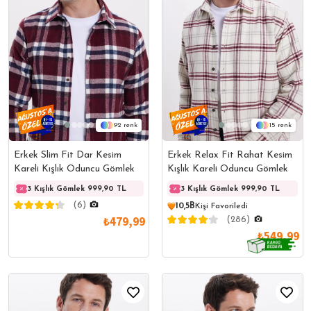
92
15
Erkek Slim Fit Dar Kesim
Erkek Relax Fit Rahat Kesim
Kareli Kışlık Oduncu Gömlek
Kışlık Kareli Oduncu Gömlek
3 Kışlık Gömlek 999,90 TL
3 Kışlık Gömlek 999,90 TL
3 Kışlık Gömlek 999,90 TL
3 Kışl
(6)
10,5B
Kişi Favoriledi
₺479,99
(286)
₺549,99