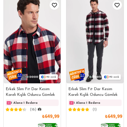
92
92
Erkek Slim Fit Dar Kesim
Erkek Slim Fit Dar Kesim
Kareli Kışlık Oduncu Gömlek
Kareli Kışlık Oduncu Gömlek
1 Alana 1 Bedava
1 Alana 1 Bedava
1 Alana 1 Bedava
1 Ala
(16)
(1)
₺649,99
₺649,99