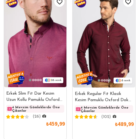
26
8
Erkek Slim Fit Dar Kesim
Erkek Regular Fit Klasik
Uzun Kollu Pamuklu Oxford
Kesim Pamuklu Oxford Doku
Doku Kolay Ütülenebilir
Tek Cepli Bordo Düğmeli
4 Mevsim Gömleklerde Öne
4 Mevsim Gömleklerde Öne
4 Mev
4 Mevsim Gömleklerde Öne
Çıkanlar
Çıkanlar
Çıkanl
Çıkanlar
Bordo Düğmeli Yaka Gömlek
Yaka Gömlek
(26)
(102)
₺459,99
₺489,99