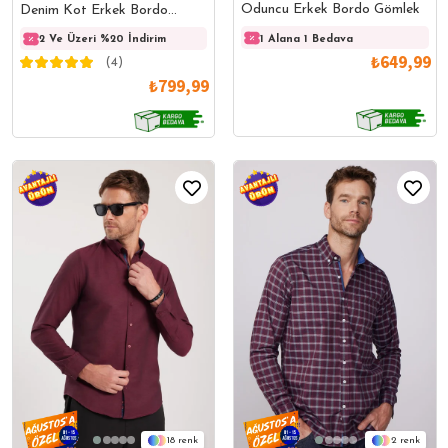
Oduncu Erkek Bordo Gömlek
Denim Kot Erkek Bordo
Gömlek
1 Alana 1 Bedava
2 Ve Üzeri %20 İndirim
2 Ve Üzeri %20 İndirim
2 Ve 
₺649,99
(4)
₺799,99
2
18