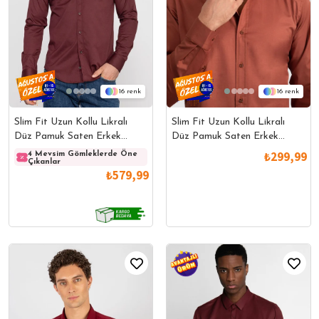
16
16
Slim Fit Uzun Kollu Likralı
Slim Fit Uzun Kollu Likralı
Düz Pamuk Saten Erkek
Düz Pamuk Saten Erkek
Bordo Gömlek
Bordo Gömlek
₺299,99
4 Mevsim Gömleklerde Öne
4 Mevsim Gömleklerde Öne
4 Mev
Çıkanlar
Çıkanlar
Çıkanl
₺579,99