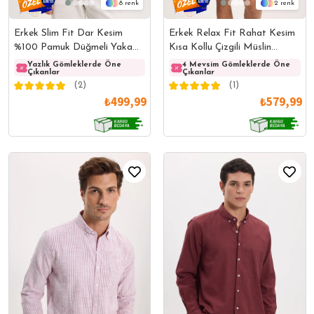
8
2
Erkek Slim Fit Dar Kesim
Erkek Relax Fit Rahat Kesim
%100 Pamuk Düğmeli Yaka
Kısa Kollu Çizgili Müslin
Flam Keten Bordo Gömlek
Rahat Kumaş Bordo Gömlek
Yazlık Gömleklerde Öne
Yazlık Gömleklerde Öne
4 Mevsim Gömleklerde Öne
Yazlı
Çıkanlar
Çıkanlar
Çıkanlar
Çıkanl
(2)
(1)
₺499,99
₺579,99