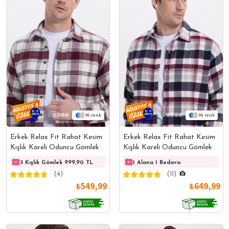
16
16
Erkek Relax Fit Rahat Kesim
Erkek Relax Fit Rahat Kesim
Kışlık Kareli Oduncu Gömlek
Kışlık Kareli Oduncu Gömlek
3 Kışlık Gömlek 999,90 TL
3 Kışlık Gömlek 999,90 TL
1 Alana 1 Bedava
3 Kışl
(4)
(11)
₺549,99
₺649,99