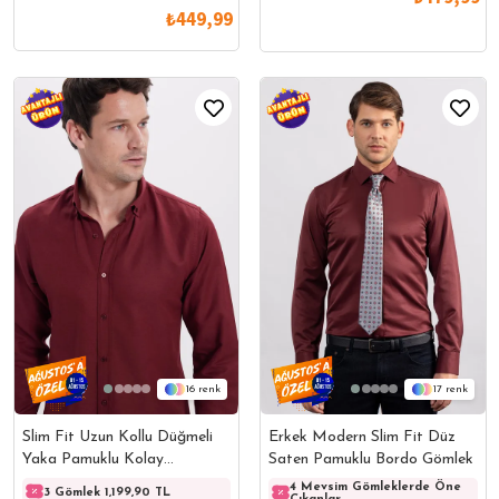
₺449,99
16
17
Slim Fit Uzun Kollu Düğmeli
Erkek Modern Slim Fit Düz
Yaka Pamuklu Kolay
Saten Pamuklu Bordo Gömlek
Ütülenebilir Düz Erkek Gömlek
4 Mevsim Gömleklerde Öne
3 Gömlek 1,199,90 TL
3 Gömlek 1,199,90 TL
3 Göml