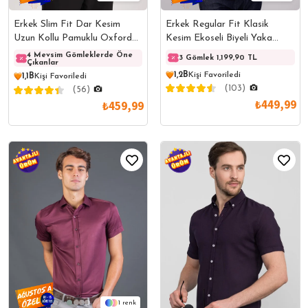
Erkek Regular Fit Klasik
Erkek Slim Fit Dar Kesim
Kesim Ekoseli Biyeli Yaka
Uzun Kollu Pamuklu Oxford
Düğmeli Bordo Gömlek
Doku Kolay Ütülenebilir
4 Mevsim Gömleklerde Öne
4 Mevsim Gömleklerde Öne
4 Mev
3 Gömlek 1,199,90 TL
Çıkanlar
Çıkanlar
Çıkanl
Bordo Düğmeli Yaka Gömlek
1,2B
Kişi Favoriledi
1,1B
Kişi Favoriledi
(103)
(56)
₺449,99
₺459,99
1