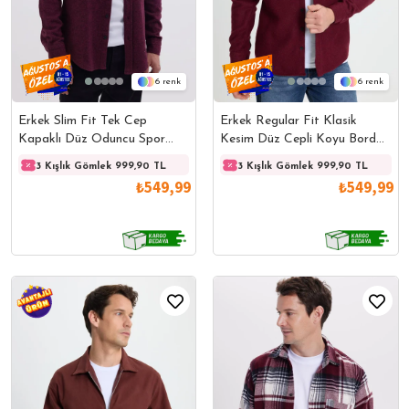
6
6
Erkek Slim Fit Tek Cep
Erkek Regular Fit Klasik
Kapaklı Düz Oduncu Spor
Kesim Düz Cepli Koyu Bordo
Bordo Gömlek
Oduncu Gömlek
3 Kışlık Gömlek 999,90 TL
3 Kışlık Gömlek 999,90 TL
3 Kışlık Gömlek 999,90 TL
3 Kışl
₺549,99
₺549,99