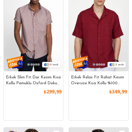
11
3
Erkek Slim Fit Dar Kesim Kısa
Erkek Relax Fit Rahat Kesim
Kollu Pamuklu Oxford Doku
Oversize Kısa Kollu %100
Kolay Ütülenebilir Bordo
Pamuk Keten Doku Apaş
₺299,99
₺349,99
Düğmeli Yaka Gömlek
Yaka Bordo Gömlek