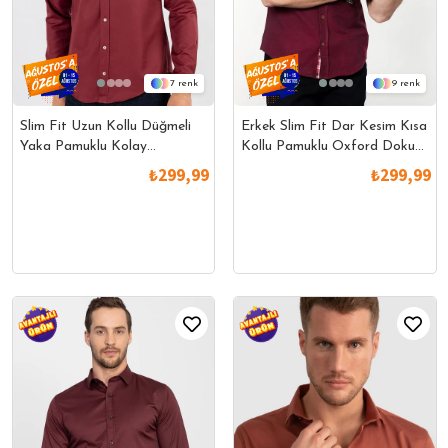
7
9
Slim Fit Uzun Kollu Düğmeli
Erkek Slim Fit Dar Kesim Kısa
Yaka Pamuklu Kolay
Kollu Pamuklu Oxford Doku
Ütülenebilir Düz Erkek Gömlek
Kolay Ütülenebilir Bordo
₺299,99
₺299,99
Düğmeli Yaka Gömlek