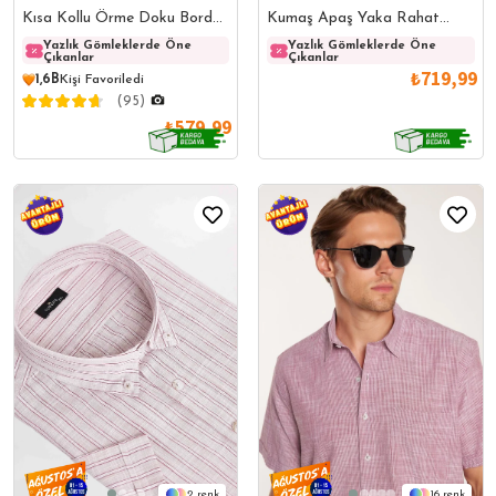
Kısa Kollu Örme Doku Bordo
Kumaş Apaş Yaka Rahat
Apaş Yaka Gömlek
Armürlü Doku Bordo Erkek
Yazlık Gömleklerde Öne
Yazlık Gömleklerde Öne
Yazlı
Yazlık Gömleklerde Öne
Çıkanlar
Çıkanlar
Çıkanl
Çıkanlar
Gömlek
₺719,99
1,6B
Kişi Favoriledi
(95)
₺579,99
2
16