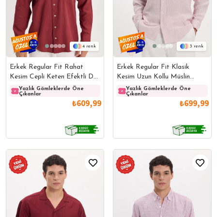
4
3
Erkek Regular Fit Rahat
Erkek Regular Fit Klasik
Kesim Cepli Keten Efektli Düz
Kesim Uzun Kollu Müslin
Bordo Gömlek
Kumaş Bordo Gömlek
Yazlık Gömleklerde Öne
Yazlık Gömleklerde Öne
Yazlık Gömleklerde Öne
Yazlı
Çıkanlar
Çıkanlar
Çıkanlar
Çıkanl
₺609,99
₺699,99