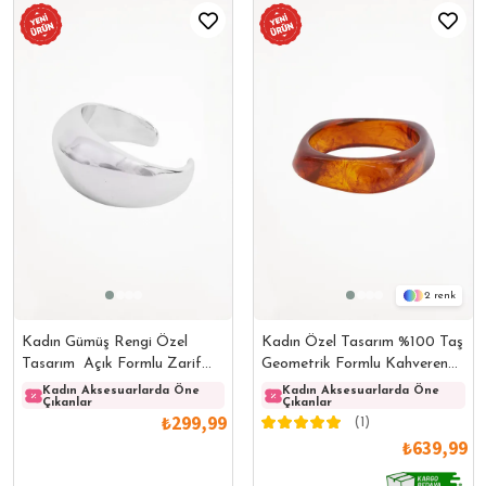
2
Kadın Gümüş Rengi Özel
Kadın Özel Tasarım %100 Taş
Tasarım Açık Formlu Zarif
Geometrik Formlu Kahverengi
Bileklik
Bileklik
Kadın Aksesuarlarda Öne
Kadın Aksesuarlarda Öne
Kadın Aksesuarlarda Öne
Kadın
Çıkanlar
Çıkanlar
Çıkanlar
Çıkanl
₺299,99
(1)
₺639,99