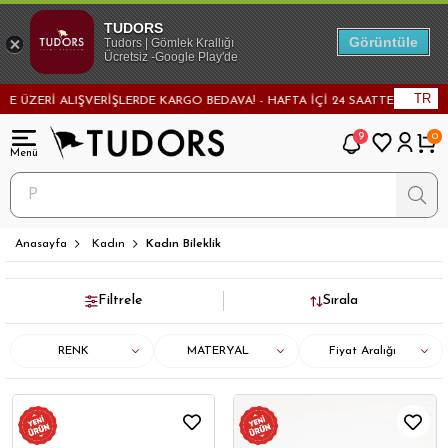
TUDORS
Görüntüle
Tudors | Gömlek Krallığı
Ücretsiz -Google Play'de
TR
ZERİ ALIŞVERİŞLERDE KARGO BEDAVA! - HAFTA İÇİ 24 SAATTE KARGODA! - 
9
0
Anasayfa
Kadın
Kadın Bileklik
Filtrele
Sırala
RENK
MATERYAL
Fiyat Aralığı