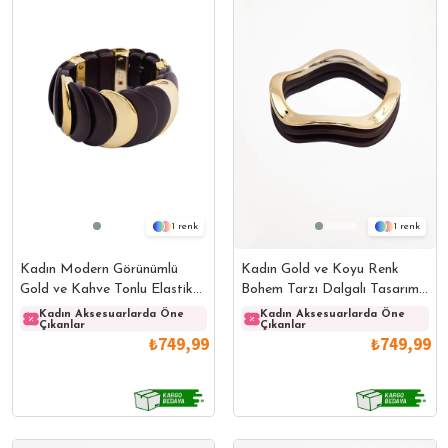
1
1
Kadın Modern Görünümlü
Kadın Gold ve Koyu Renk
Gold ve Kahve Tonlu Elastik
Bohem Tarzı Dalgalı Tasarım
Bileklik
Bileklik
Kadın Aksesuarlarda Öne
Kadın Aksesuarlarda Öne
Kadın Aksesuarlarda Öne
Kadın
Çıkanlar
Çıkanlar
Çıkanlar
Çıkanl
₺749,99
₺749,99