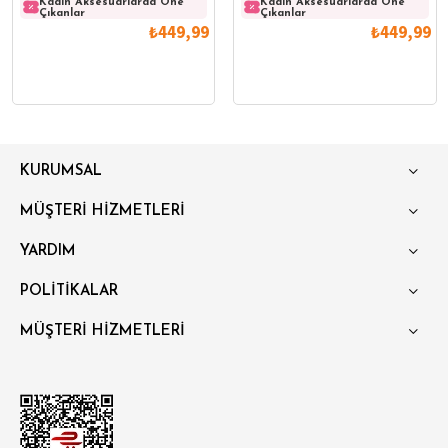
Kadın Aksesuarlarda Öne
Kadın Aksesuarlarda Öne
Kadın Aksesuarlarda Öne
Kadın
Çıkanlar
Çıkanlar
Çıkanlar
Çıkanl
₺449,99
₺449,99
KURUMSAL
MÜŞTERİ HİZMETLERİ
YARDIM
POLİTİKALAR
MÜŞTERİ HİZMETLERİ