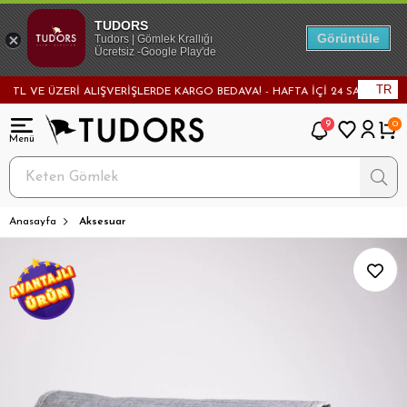
TUDORS
Görüntüle
Tudors | Gömlek Krallığı
Ücretsiz -Google Play'de
TR
L VE ÜZERİ ALIŞVERİŞLERDE KARGO BEDAVA! - HAFTA İÇİ 24 SAATTE KARGO
9
0
Anasayfa
Aksesuar