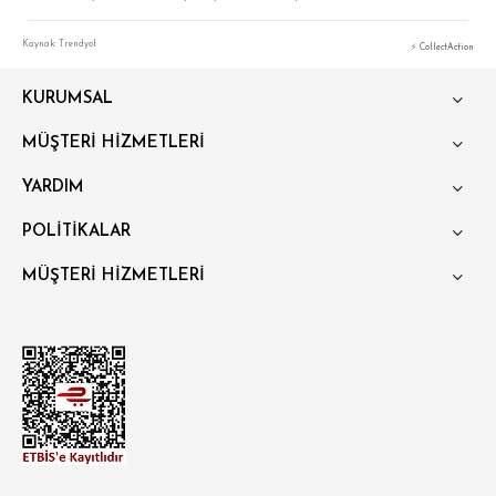
SÜPER SLİM FİT
Kaynak: Trendyol
⚡ CollectAction
MODERN SLİM FİT
KLASİK FİT
KURUMSAL
RELAX FİT
MÜŞTERİ HİZMETLERİ
OVERSİZE
YARDIM
BÜYÜK BEDEN
POLİTİKALAR
MÜŞTERİ HİZMETLERİ