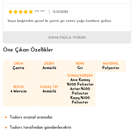
*** ***
13.10.2025
baya beğendim güzel bi çanta gri zaten çoğu kombine gidiyo
DAHA FAZLA YORUM
Öne Çıkan Özellikler
ÜRÜN
DESEN
RENK
MATERYAL
Çanta
Armürlü
Gri
Polyester
KUMAŞ KARIŞIMI
Ana Kumaş
%100 Poliester
SEZON
KUMAŞ TİPİ
Astar:%100
4 Mevsim
Armürlü
Poliester
Kayış:%100
Poliester
Tudors orijinal ürünüdür.
Tudors tarafından gönderilecektir.