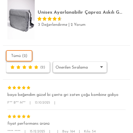
Unisex Ayarlanabilir Çapraz Askılı Gri Postacı Omuz Çantası
3 Değerlendirme
|
2 Yorum
Tümü (2)
(2)
baya beğendim güzel bi çanta gri zaten çoğu kombine gidiyo
F** B** N**
|
13.10.2025
|
fiyat performans ürünü
**** ****
|
15.12.2025
|
|
Boy: 164
|
Kilo: 54