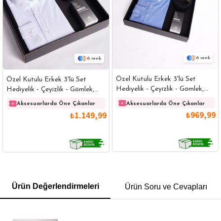
6
6
Özel Kutulu Erkek 3'lü Set
Özel Kutulu Erkek 3'lü Set
Hediyelik - Çeyizlik - Gömlek,
Hediyelik - Çeyizlik - Gömlek,
Parfüm Ve Kemer Seti
Parfüm Ve Kemer Seti
Aksesuarlarda Öne Çıkanlar
Aksesuarlarda Öne Çıkanlar
₺969,99
₺1.149,99
GÖMLEK
SWEATSHIRT
TRİKO
TSHIRT
Ürün Değerlendirmeleri
Ürün Soru ve Cevapları
POLO YAKA T-SHIRT
KEMER
BOXER
SLİM FİT