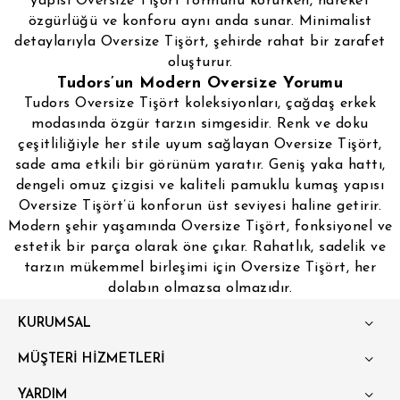
yapısı Oversize Tişört formunu korurken, hareket
özgürlüğü ve konforu aynı anda sunar. Minimalist
detaylarıyla Oversize Tişört, şehirde rahat bir zarafet
oluşturur.
Tudors’un Modern Oversize Yorumu
Tudors Oversize Tişört koleksiyonları, çağdaş erkek
modasında özgür tarzın simgesidir. Renk ve doku
çeşitliliğiyle her stile uyum sağlayan Oversize Tişört,
sade ama etkili bir görünüm yaratır. Geniş yaka hattı,
dengeli omuz çizgisi ve kaliteli pamuklu kumaş yapısı
Oversize Tişört’ü konforun üst seviyesi haline getirir.
Modern şehir yaşamında Oversize Tişört, fonksiyonel ve
estetik bir parça olarak öne çıkar. Rahatlık, sadelik ve
tarzın mükemmel birleşimi için Oversize Tişört, her
dolabın olmazsa olmazıdır.
KURUMSAL
MÜŞTERİ HİZMETLERİ
YARDIM