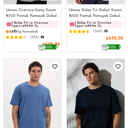
Unisex Oversize Geniş Kesim
Unisex Relax Fit Rahat Kesim
%100 Pamuk Yumuşak Dokulu
%100 Pamuk Yumuşak Dokulu
Basic Bisiklet Yaka Gri Tişört
Hafif Kalın Basic Bisiklet
3 Relax Fit ve Oversize
3 Relax Fit ve Oversize
3 Rela
3 Relax Fit ve Oversize
Tişört 1499,90 TL
Tişört 1499,90 TL
Tişört
Tişört 1499,90 TL
Yaka Siyah Tişört
(249)
3,6B
Kişi Favoriledi
₺549,99
(278)
₺549,99