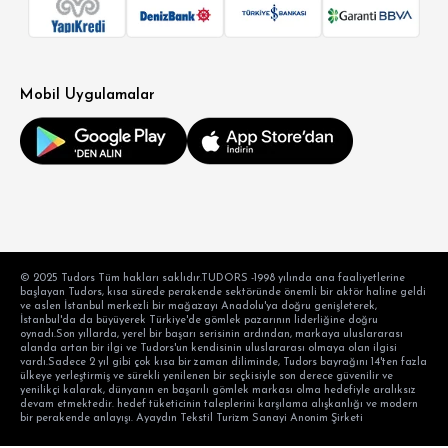
Mobil Uygulamalar
© 2025 Tudors Tüm hakları saklıdır.TUDORS -1998 yılında ana faaliyetlerine
başlayan Tudors, kısa sürede perakende sektöründe önemli bir aktör haline geldi
ve aslen İstanbul merkezli bir mağazayı Anadolu'ya doğru genişleterek,
İstanbul'da da büyüyerek Türkiye'de gömlek pazarının liderliğine doğru
oynadı.Son yıllarda, yerel bir başarı serisinin ardından, markaya uluslararası
alanda artan bir ilgi ve Tudors'un kendisinin uluslararası olmaya olan ilgisi
vardı.Sadece 2 yıl gibi çok kısa bir zaman diliminde, Tudors bayrağını 14'ten fazla
ülkeye yerleştirmiş ve sürekli yenilenen bir seçkisiyle son derece güvenilir ve
yenilikçi kalarak, dünyanın en başarılı gömlek markası olma hedefiyle aralıksız
devam etmektedir. hedef tüketicinin taleplerini karşılama alışkanlığı ve modern
bir perakende anlayışı. Ayaydın Tekstil Turizm Sanayi Anonim Şirketi