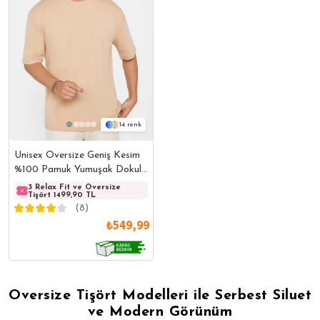
14
Unisex Oversize Geniş Kesim
%100 Pamuk Yumuşak Dokulu
Basic Bisiklet Yaka Vizon
3 Relax Fit ve Oversize
3 Relax Fit ve Oversize
3 Rela
Tişört 1499,90 TL
Tişört 1499,90 TL
Tişört
Tişört
(8)
₺549,99
Oversize Tişört Modelleri ile Serbest Siluet
ve Modern Görünüm