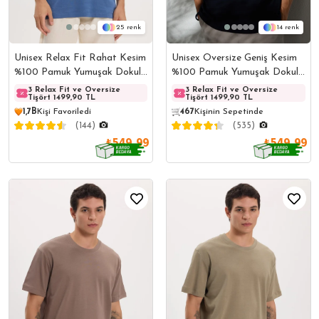
25
14
Unisex Relax Fit Rahat Kesim
Unisex Oversize Geniş Kesim
%100 Pamuk Yumuşak Dokulu
%100 Pamuk Yumuşak Dokulu
Hafif Kalın Basic Bisiklet
Basic Bisiklet Yaka Lacivert
3 Relax Fit ve Oversize
3 Relax Fit ve Oversize
3 Relax Fit ve Oversize
3 Rela
Tişört 1499,90 TL
Tişört 1499,90 TL
Tişört 1499,90 TL
Tişört
10B
Kişi Favoriledi
Yaka İndigo Tişört
Tişört
467
Kişinin Sepetinde
1,7B
Kişi Favoriledi
Bugün
311
Kişi Görüntüledi
(144)
(535)
₺549,99
₺549,99