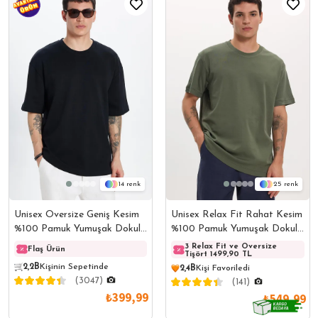
14
25
Unisex Oversize Geniş Kesim
Unisex Relax Fit Rahat Kesim
%100 Pamuk Yumuşak Dokulu
%100 Pamuk Yumuşak Dokulu
Basic Bisiklet Yaka Siyah
Hafif Kalın Basic Bisiklet
3 Relax Fit ve Oversize
Flaş Ürün
Flaş Ürün
Flaş 
57,2B
Kişi Favoriledi
Tişört 1499,90 TL
Tişört
Yaka Haki Tişört
2,2B
Kişinin Sepetinde
2,4B
Kişi Favoriledi
Bugün
857
Kişi Görüntüledi
(3047)
(141)
₺399,99
₺549,99