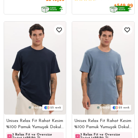
₺549,99
25
25
Unisex Relax Fit Rahat Kesim
Unisex Relax Fit Rahat Kesim
%100 Pamuk Yumuşak Dokulu
%100 Pamuk Yumuşak Dokulu
Hafif Kalın Bisiklet Yaka
Hafif Kalın Basic Bisiklet
3 Relax Fit ve Oversize
3 Relax Fit ve Oversize
3 Relax Fit ve Oversize
3 Rela