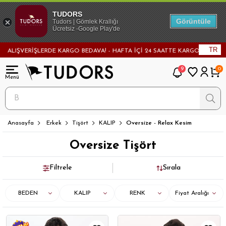
TUDORS
Görüntüle
Tudors | Gömlek Krallığı
Ücretsiz -Google Play'de
TR
ERİŞLERDE KARGO BEDAVA! - HAFTA İÇİ 24 SAATTE KARGODA! - MAĞAZADAN 
9
0
Anasayfa
Erkek
Tişört
KALIP
Oversize - Relax Kesim
Oversize Tişört
Filtrele
Sırala
BEDEN
KALIP
RENK
Fiyat Aralığı