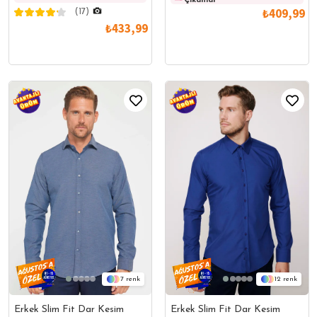
Çıkanlar
Düğmeli Yaka Gömlek
₺409,99
(17)
₺433,99
7
12
Erkek Slim Fit Dar Kesim
Erkek Slim Fit Dar Kesim