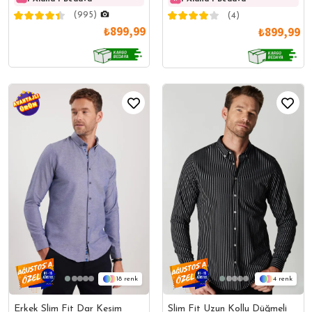
Düz Gömlek
(995)
(4)
₺899,99
₺899,99
18
4
Erkek Slim Fit Dar Kesim
Slim Fit Uzun Kollu Düğmeli