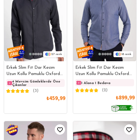
27
18
Erkek Slim Fit Dar Kesim
Erkek Slim Fit Dar Kesim
Uzun Kollu Pamuklu Oxford
Uzun Kollu Pamuklu Oxford
Doku Lacivert Düğmeli Yaka
Doku Lacivert Düğmeli Yaka
4 Mevsim Gömleklerde Öne
4 Mevsim Gömleklerde Öne
4 Mev
1 Alana 1 Bedava
Çıkanlar
Çıkanlar
Çıkanl
Gömlek
Gömlek
(2)
(3)
₺899,99
₺459,99