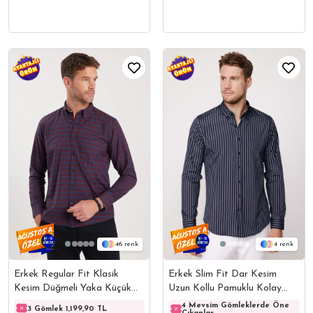
4
46
Erkek Slim Fit Dar Kesim
Erkek Regular Fit Klasik
Uzun Kollu Pamuklu Kolay
Kesim Düğmeli Yaka Küçük
Ütülenebilir Çizgili Lacivert
Kareli Pamuklu Gömlek
4 Mevsim Gömleklerde Öne
3 Gömlek 1,199,90 TL
3 Gömlek 1,199,90 TL
3 Göml