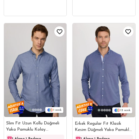
1
13
Slim Fit Uzun Kollu Düğmeli
Erkek Regular Fit Klasik
Yaka Pamuklu Kolay
Kesim Düğmeli Yaka Pamuklu
Ütülenebilir Düz Erkek Gömlek
Kolay Ütülenebilir Oxford
1 Alana 1 Bedava
1 Alana 1 Bedava
1 Ala
1 Alana 1 Bedava