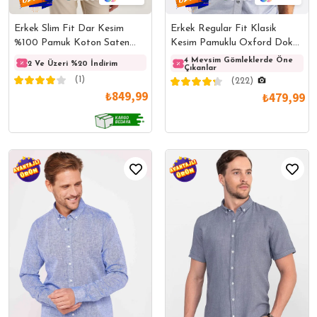
Erkek Slim Fit Dar Kesim
Erkek Regular Fit Klasik
%100 Pamuk Koton Saten
Kesim Pamuklu Oxford Doku
Premium Seri Lacivert Gömlek
Tek Cepli Mavi Düğmeli Yaka
4 Mevsim Gömleklerde Öne
2 Ve Üzeri %20 İndirim
2 Ve Üzeri %20 İndirim
2 Ve 
Çıkanlar
Gömlek
(1)
(222)
₺849,99
₺479,99