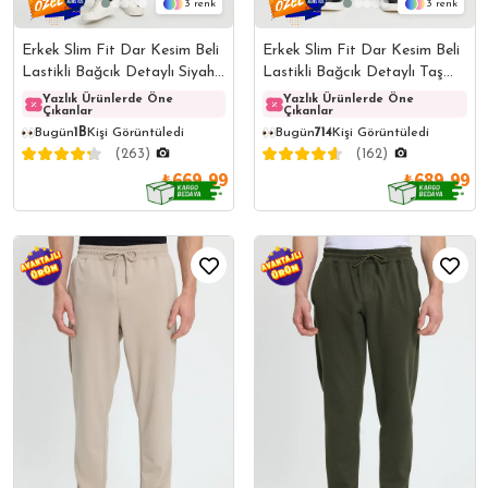
3
3
Erkek Slim Fit Dar Kesim Beli
Erkek Slim Fit Dar Kesim Beli
Lastikli Bağcık Detaylı Siyah
Lastikli Bağcık Detaylı Taş
Pantolon
Pantolon
Yazlık Ürünlerde Öne
Yazlık Ürünlerde Öne
Yazlık Ürünlerde Öne
Yazlı
Çıkanlar
Çıkanlar
Çıkanlar
Çıkanl
10,8B
Kişi Favoriledi
10,2B
Kişi Favoriledi
852
Kişinin Sepetinde
803
Kişinin Sepetinde
Bugün
1B
Kişi Görüntüledi
Bugün
714
Kişi Görüntüledi
(263)
(162)
₺669,99
₺689,99