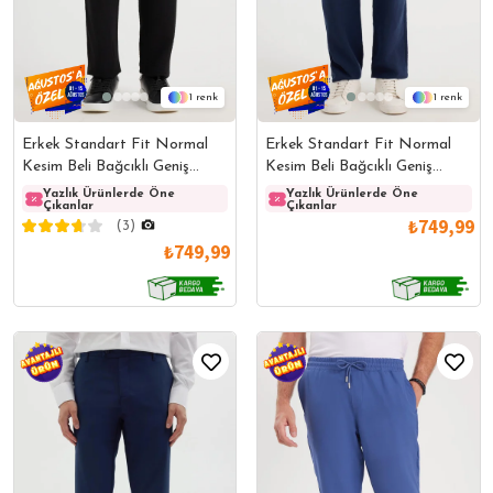
1
1
Erkek Standart Fit Normal
Erkek Standart Fit Normal
Kesim Beli Bağcıklı Geniş
Kesim Beli Bağcıklı Geniş
Paça Siyah Pantolon
Paça Lacivert Pantolon
Yazlık Ürünlerde Öne
Yazlık Ürünlerde Öne
Yazlık Ürünlerde Öne
Yazlı
Çıkanlar
Çıkanlar
Çıkanlar
Çıkanl
₺749,99
(3)
₺749,99