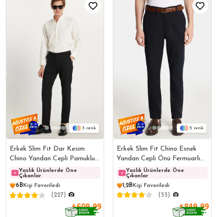
5
3
Erkek Slim Fit Chino Esnek
Erkek Slim Fit Dar Kesim
Yandan Cepli Önü Fermuarlı
Chino Yandan Cepli Pamuklu
Pamuklu Dokulu Lacivert
Siyah Pantolon
Yazlık Ürünlerde Öne
Yazlık Ürünlerde Öne
Yazlık Ürünlerde Öne
Yazlı
Çıkanlar
Çıkanlar
Çıkanlar
Çıkanl
Pantolon
1,2B
Kişi Favoriledi
6B
Kişi Favoriledi
(55)
(227)
₺849,99
₺609,99