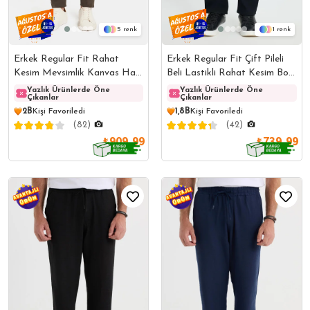
5
1
Erkek Regular Fit Rahat
Erkek Regular Fit Çift Pileli
Kesim Mevsimlik Kanvas Haki
Beli Lastikli Rahat Kesim Bol
Pantolon
Paça Baggy Lacivert
Yazlık Ürünlerde Öne
Yazlık Ürünlerde Öne
Yazlı
Yazlık Ürünlerde Öne
Çıkanlar
Çıkanlar
Çıkanl
Çıkanlar
Pantolon
2B
Kişi Favoriledi
1,8B
Kişi Favoriledi
(82)
(42)
₺909,99
₺739,99