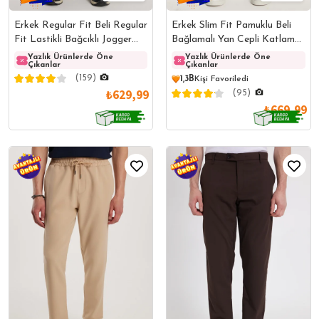
Erkek Regular Fit Beli Regular
Erkek Slim Fit Pamuklu Beli
Fit Lastikli Bağcıklı Jogger
Bağlamalı Yan Cepli Katlamalı
Lacivert Pantolon Rahat
Paça Jogger Antrasit
Yazlık Ürünlerde Öne
Yazlık Ürünlerde Öne
Yazlık Ürünlerde Öne
Yazlı
Çıkanlar
Çıkanlar
Çıkanlar
Çıkanl
Kesim Yan Cepli
Pantolon
(159)
1,3B
Kişi Favoriledi
₺629,99
(95)
₺669,99