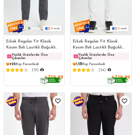
3
3
Erkek Regular Fit Klasik
Erkek Regular Fit Klasik
Kesim Beli Lastikli Bağcıklı
Kesim Beli Lastikli Bağcıklı
Koyu Gri Jogger Pantolon
Koyu Beyaz Jogger Pantolon
Yazlık Ürünlerde Öne
Yazlık Ürünlerde Öne
Yazlık Ürünlerde Öne
Yazlı
Çıkanlar
Çıkanlar
Çıkanlar
Çıkanl
426
Kişi Favoriledi
1,5B
Kişi Favoriledi
(19)
(34)
₺739,99
₺729,99