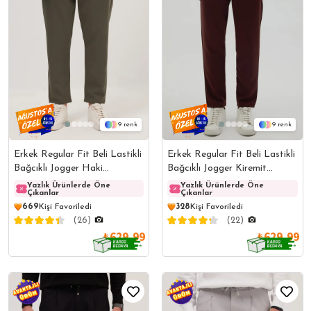
9
9
Erkek Regular Fit Beli Lastikli
Erkek Regular Fit Beli Lastikli
Bağcıklı Jogger Haki
Bağcıklı Jogger Kiremit
Pantolon Rahat Kesim Yan
Pantolon Rahat Kesim Yan
Yazlık Ürünlerde Öne
Yazlık Ürünlerde Öne
Yazlık Ürünlerde Öne
Yazlı
Çıkanlar
Çıkanlar
Çıkanlar
Çıkanl
Cepli
Cepli
669
Kişi Favoriledi
328
Kişi Favoriledi
(26)
(22)
₺629,99
₺629,99