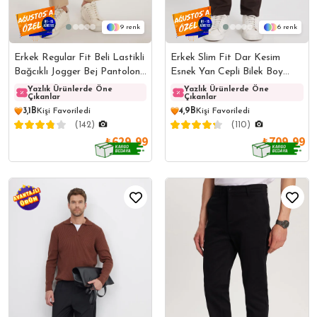
9
6
Erkek Regular Fit Beli Lastikli
Erkek Slim Fit Dar Kesim
Bağcıklı Jogger Bej Pantolon
Esnek Yan Cepli Bilek Boy
Rahat Kesim Yan Cepli
Canvas Kesim Kahverengi
Yazlık Ürünlerde Öne
Yazlık Ürünlerde Öne
Yazlık Ürünlerde Öne
Yazlı
Çıkanlar
Çıkanlar
Çıkanlar
Çıkanl
Pantolon
3,1B
Kişi Favoriledi
4,9B
Kişi Favoriledi
(142)
(110)
₺629,99
₺709,99