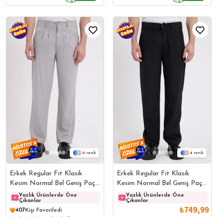
4
4
Erkek Regular Fit Klasik
Erkek Regular Fit Klasik
Kesim Normal Bel Geniş Paça
Kesim Normal Bel Geniş Paça
Gri Pantolon
Siyah Pantolon
Yazlık Ürünlerde Öne
Yazlık Ürünlerde Öne
Yazlık Ürünlerde Öne
Yazlı
Çıkanlar
Çıkanlar
Çıkanlar
Çıkanl
₺749,99
407
Kişi Favoriledi