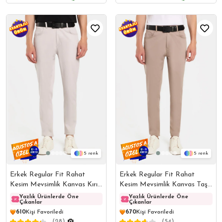
5
5
Erkek Regular Fit Rahat
Erkek Regular Fit Rahat
Kesim Mevsimlik Kanvas Kırık
Kesim Mevsimlik Kanvas Taş
Beyaz Pantolon
Pantolon
Yazlık Ürünlerde Öne
Yazlık Ürünlerde Öne
Yazlık Ürünlerde Öne
Yazlı
Çıkanlar
Çıkanlar
Çıkanlar
Çıkanl
610
Kişi Favoriledi
670
Kişi Favoriledi
(28)
(54)