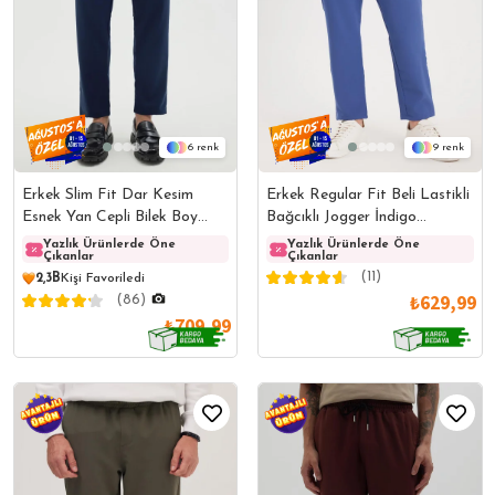
6
9
Erkek Slim Fit Dar Kesim
Erkek Regular Fit Beli Lastikli
Esnek Yan Cepli Bilek Boy
Bağcıklı Jogger İndigo
Canvas Kesim Lacivert
Pantolon Rahat Kesim Yan
Yazlık Ürünlerde Öne
Yazlık Ürünlerde Öne
Yazlık Ürünlerde Öne
Yazlı
Çıkanlar
Çıkanlar
Çıkanlar
Çıkanl
Pantolon
Cepli
(11)
2,3B
Kişi Favoriledi
₺629,99
(86)
₺709,99