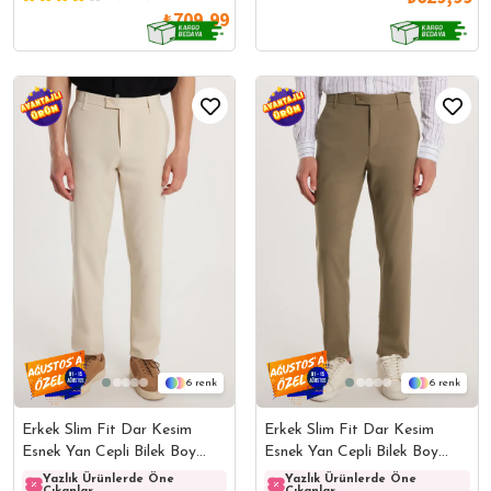
₺709,99
6
6
Erkek Slim Fit Dar Kesim
Erkek Slim Fit Dar Kesim
Esnek Yan Cepli Bilek Boy
Esnek Yan Cepli Bilek Boy
Canvas Kesim Koyu Bej
Canvas Kesim Açık Haki
Yazlık Ürünlerde Öne
Yazlık Ürünlerde Öne
Yazlık Ürünlerde Öne
Yazlı