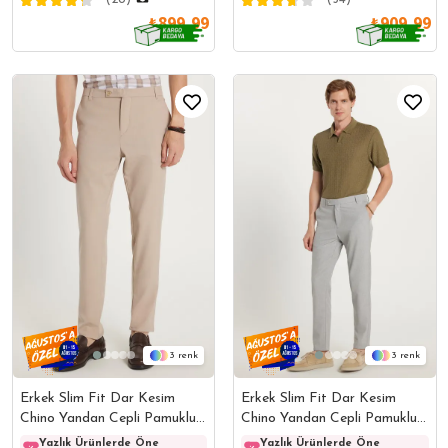
₺899,99
₺909,99
3
3
Erkek Slim Fit Dar Kesim
Erkek Slim Fit Dar Kesim
Chino Yandan Cepli Pamuklu
Chino Yandan Cepli Pamuklu
Taş Pantolon
Gri Pantolon
Yazlık Ürünlerde Öne
Yazlık Ürünlerde Öne
Yazlık Ürünlerde Öne
Yazlı