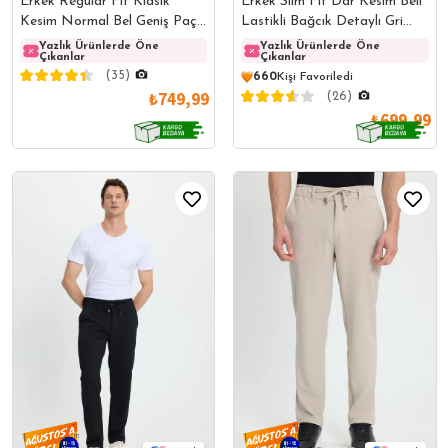
Erkek Regular Fit Klasik
Erkek Slim Fit Dar Kesim Beli
Kesim Normal Bel Geniş Paça
Lastikli Bağcık Detaylı Gri
Taş Pantolon
Pantolon
Yazlık Ürünlerde Öne
Yazlık Ürünlerde Öne
Yazlık Ürünlerde Öne
Yazlı
Çıkanlar
Çıkanlar
Çıkanlar
Çıkanl
(35)
660
Kişi Favoriledi
₺749,99
(26)
₺699,99