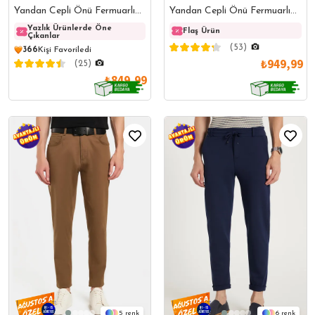
Yandan Cepli Önü Fermuarlı
Yandan Cepli Önü Fermuarlı
Pamuklu Dokulu Kahverengi
Pamuklu Dokulu Taş Pantolon
Yazlık Ürünlerde Öne
Yazlık Ürünlerde Öne
Yazlı
Flaş Ürün
Çıkanlar
Çıkanlar
Çıkanl
Pantolon
(53)
366
Kişi Favoriledi
₺949,99
(25)
₺849,99
5
6