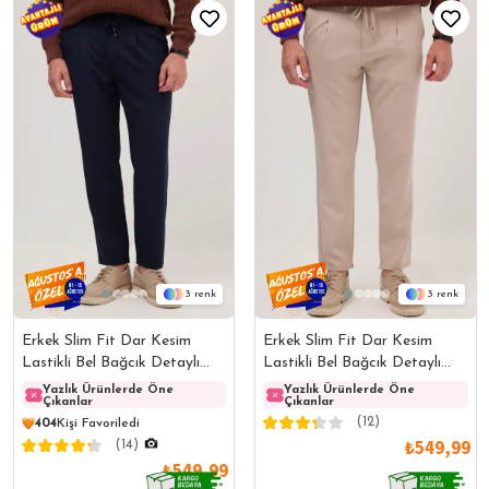
3
3
Erkek Slim Fit Dar Kesim
Erkek Slim Fit Dar Kesim
Lastikli Bel Bağcık Detaylı
Lastikli Bel Bağcık Detaylı
Pileli Lacivert Pantolon
Pileli Taş Pantolon
Yazlık Ürünlerde Öne
Yazlık Ürünlerde Öne
Yazlık Ürünlerde Öne
Yazlı
Çıkanlar
Çıkanlar
Çıkanlar
Çıkanl
(12)
404
Kişi Favoriledi
₺549,99
(14)
₺549,99