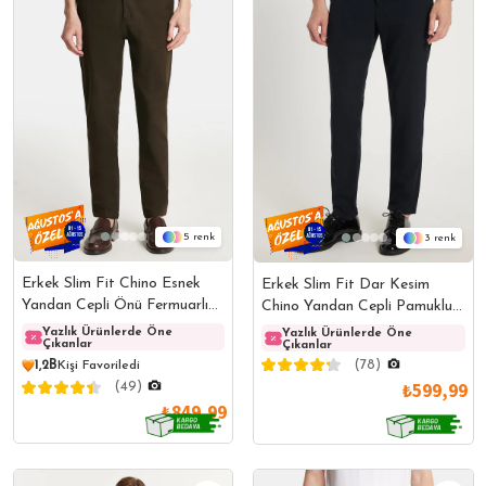
5
3
Erkek Slim Fit Chino Esnek
Erkek Slim Fit Dar Kesim
Yandan Cepli Önü Fermuarlı
Chino Yandan Cepli Pamuklu
Pamuklu Dokulu Haki
Lacivert Pantolon
Yazlık Ürünlerde Öne
Yazlık Ürünlerde Öne
Yazlı
Yazlık Ürünlerde Öne
Çıkanlar
Çıkanlar
Çıkanl
Çıkanlar
Pantolon
(78)
1,2B
Kişi Favoriledi
₺599,99
(49)
₺849,99