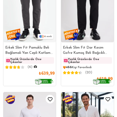
6
Erkek Slim Fit Pamuklu Beli
Erkek Slim Fit Dar Kesim
Bağlamalı Yan Cepli Katlamalı
Gofre Kumaş Beli Bağcıklı
Paça Jogger Gri Pantolon
Çizgili Siyah Pantolon
Yazlık Ürünlerde Öne
Yazlık Ürünlerde Öne
Yazlık Ürünlerde Öne
Yazlı
Çıkanlar
Çıkanlar
Çıkanlar
Çıkanl
(6)
466
Kişi Favoriledi
₺639,99
(20)
₺619,99