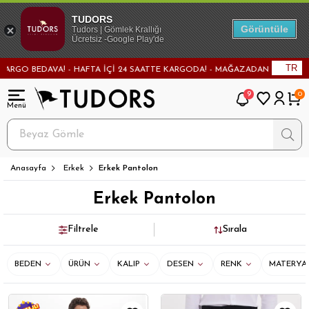
TUDORS
Görüntüle
Tudors | Gömlek Krallığı
Ücretsiz -Google Play'de
TR
KARGODA! - MAĞAZADAN DEĞİŞİM VE İADE İMKANI!
500 TL VE ÜZERİ ALIŞVER
9
0
Anasayfa
Erkek
Erkek Pantolon
Erkek Pantolon
Filtrele
Sırala
BEDEN
ÜRÜN
KALIP
DESEN
RENK
MATERYA