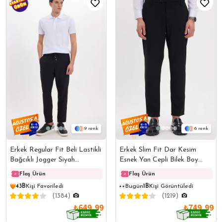
9
6
Erkek Regular Fit Beli Lastikli
Erkek Slim Fit Dar Kesim
Bağcıklı Jogger Siyah
Esnek Yan Cepli Bilek Boy
Pantolon Rahat Kesim Yan
Canvas Kesim Siyah Pantolon
Flaş Ürün
Flaş Ürün
Flaş Ürün
Flaş 
30,7B
Kişi Favoriledi
Cepli
43B
Kişi Favoriledi
337
Kişinin Sepetinde
Bugün
1B
Kişi Görüntüledi
(1384)
(1219)
₺649,99
₺749,99