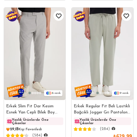
6
9
Erkek Slim Fit Dar Kesim
Erkek Regular Fit Beli Lastikli
Esnek Yan Cepli Bilek Boy
Bağcıklı Jogger Gri Pantolon
Canvas Kesim Gri Pantolon
Rahat Kesim Yan Cepli
Yazlık Ürünlerde Öne
Yazlık Ürünlerde Öne
Yazlık Ürünlerde Öne
Yazlı
Çıkanlar
Çıkanlar
Çıkanlar
Çıkanl
(284)
29,1B
Kişi Favoriledi
₺629,99
(584)