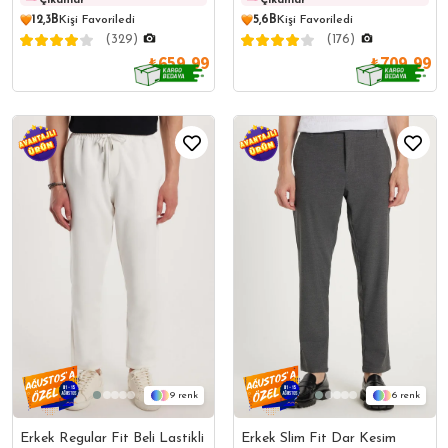
Çıkanlar
Çıkanlar
Çıkanlar
Çıkanl
Pantolon
Pantolon
12,3B
Kişi Favoriledi
5,6B
Kişi Favoriledi
(329)
(176)
₺659,99
₺709,99
9
6
Erkek Regular Fit Beli Lastikli
Erkek Slim Fit Dar Kesim