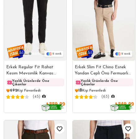
5
5
Erkek Regular Fit Rahat
Erkek Slim Fit Chino Esnek
Kesim Mevsimlik Kanvas
Yandan Cepli Önü Fermuarlı
Siyah Pantolon
Pamuklu Dokulu Bej Pantolon
Yazlık Ürünlerde Öne
Yazlık Ürünlerde Öne
Yazlık Ürünlerde Öne
Yazlı
Çıkanlar
Çıkanlar
Çıkanlar
Çıkanl
692
Kişi Favoriledi
1B
Kişi Favoriledi
(45)
(63)
₺889,99
₺849,99