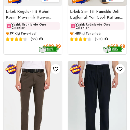
Erkek Regular Fit Rahat
Erkek Slim Fit Pamuklu Beli
Kesim Mevsimlik Kanvas
Bağlamalı Yan Cepli Katlamalı
Kahverengi Pantolon
Paça Jogger Lacivert
Yazlık Ürünlerde Öne
Yazlık Ürünlerde Öne
Yazlı
Yazlık Ürünlerde Öne
Çıkanlar
Çıkanlar
Çıkanl
Çıkanlar
Pantolon
391
Kişi Favoriledi
1,4B
Kişi Favoriledi
(22)
(90)
₺909,99
₺669,99