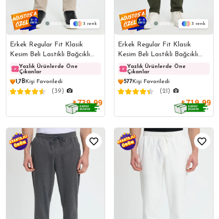
3
3
Erkek Regular Fit Klasik
Erkek Regular Fit Klasik
Kesim Beli Lastikli Bağcıklı
Kesim Beli Lastikli Bağcıklı
Bej Jogger Pantolon
Koyu Haki Jogger Pantolon
Yazlık Ürünlerde Öne
Yazlık Ürünlerde Öne
Yazlık Ürünlerde Öne
Yazlı
Çıkanlar
Çıkanlar
Çıkanlar
Çıkanl
1,7B
Kişi Favoriledi
577
Kişi Favoriledi
(39)
(21)
₺739,99
₺719,99