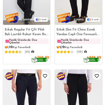
1
5
Erkek Regular Fit Çift Pileli
Erkek Slim Fit Chino Esnek
Beli Lastikli Rahat Kesim Bol
Yandan Cepli Önü Fermuarlı
Paça Baggy Siyah Pantolon
Pamuklu Dokulu Siyah
Yazlık Ürünlerde Öne
Yazlık Ürünlerde Öne
Yazlık Ürünlerde Öne
Yazlı
Çıkanlar
Çıkanlar
Çıkanlar
Çıkanl
Pantolon
1,9B
Kişi Favoriledi
2,7B
Kişi Favoriledi
(81)
(119)
₺769,99
₺849,99