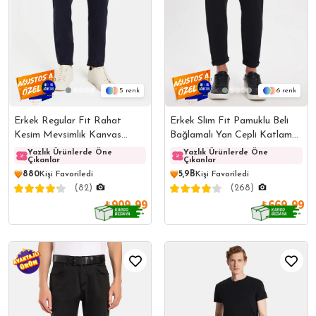
5
6
Erkek Regular Fit Rahat
Erkek Slim Fit Pamuklu Beli
Kesim Mevsimlik Kanvas
Bağlamalı Yan Cepli Katlamalı
Lacivert Pantolon
Paça Jogger Siyah Pantolon
Yazlık Ürünlerde Öne
Yazlık Ürünlerde Öne
Yazlı
Yazlık Ürünlerde Öne
Çıkanlar
Çıkanlar
Çıkanl
Çıkanlar
880
Kişi Favoriledi
5,9B
Kişi Favoriledi
(82)
(268)
₺909,99
₺669,99