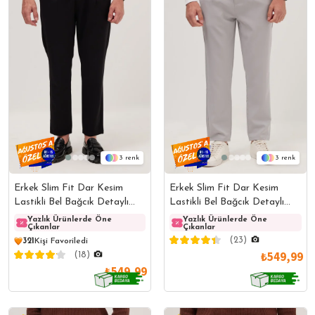
3
3
Erkek Slim Fit Dar Kesim
Erkek Slim Fit Dar Kesim
Lastikli Bel Bağcık Detaylı
Lastikli Bel Bağcık Detaylı
Pileli Siyah Pantolon
Pileli Gri Pantolon
Yazlık Ürünlerde Öne
Yazlık Ürünlerde Öne
Yazlık Ürünlerde Öne
Yazlı
Çıkanlar
Çıkanlar
Çıkanlar
Çıkanl
(23)
321
Kişi Favoriledi
₺549,99
(18)
₺549,99