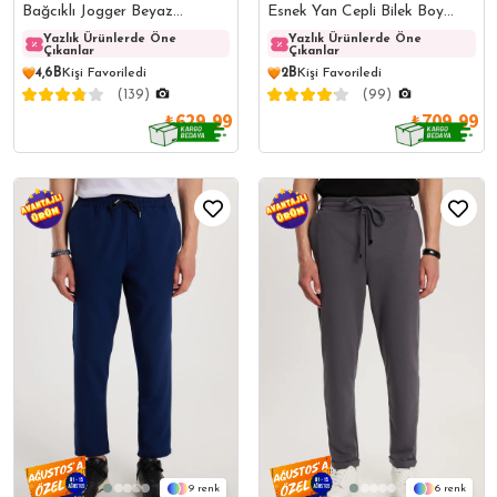
Bağcıklı Jogger Beyaz
Esnek Yan Cepli Bilek Boy
Pantolon Rahat Kesim Yan
Canvas Kesim Koyu Gri
Yazlık Ürünlerde Öne
Yazlık Ürünlerde Öne
Yazlık Ürünlerde Öne
Yazlı
Çıkanlar
Çıkanlar
Çıkanlar
Çıkanl
Cepli
Pantolon
4,6B
Kişi Favoriledi
2B
Kişi Favoriledi
(139)
(99)
₺629,99
₺709,99
9
6