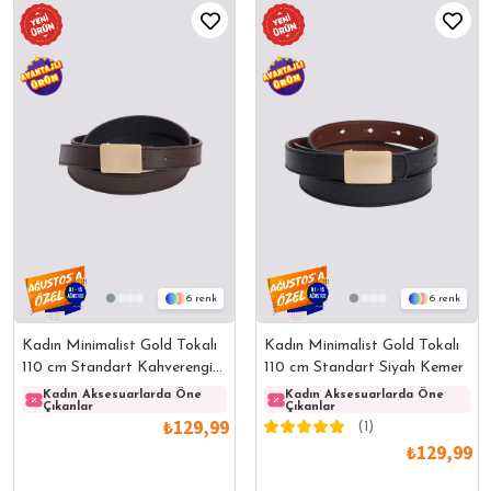
6
6
Kadın Minimalist Gold Tokalı
Kadın Minimalist Gold Tokalı
110 cm Standart Kahverengi
110 cm Standart Siyah Kemer
Kemer
Kadın Aksesuarlarda Öne
Kadın Aksesuarlarda Öne
Kadın Aksesuarlarda Öne
Kadın
Çıkanlar
Çıkanlar
Çıkanlar
Çıkanl
₺129,99
(1)
₺129,99