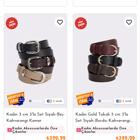
3
3
Kadın 3 cm 3'lü Set Siyah-Bej-
Kadın Gold Tokalı 3 cm 3'lü
Kahverengi Kemer
Set Siyah-Bordo-Kahverengi
Kemer
Kadın Aksesuarlarda Öne
Kadın Aksesuarlarda Öne
Kadın Aksesuarlarda Öne
Kadın
Çıkanlar
Çıkanlar
Çıkanlar
Çıkanl
₺399,99
₺399,99