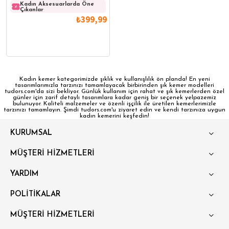
Kadın Aksesuarlarda Öne
Kadın Aksesuarlarda Öne
Kadın
Çıkanlar
Çıkanlar
Çıkanl
₺399,99
Kadın kemer kategorimizde şıklık ve kullanışlılık ön planda! En yeni
tasarımlarımızla tarzınızı tamamlayacak birbirinden şık kemer modelleri
tudors.com'da sizi bekliyor. Günlük kullanım için rahat ve şık kemerlerden özel
günler için zarif detaylı tasarımlara kadar geniş bir seçenek yelpazemiz
bulunuyor. Kaliteli malzemeler ve özenli işçilik ile üretilen kemerlerimizle
tarzınızı tamamlayın. Şimdi tudors.com'u ziyaret edin ve kendi tarzınıza uygun
kadın kemerini keşfedin!
KURUMSAL
MÜŞTERİ HİZMETLERİ
YARDIM
POLİTİKALAR
MÜŞTERİ HİZMETLERİ