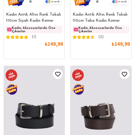
4
4
Kadın Antik Altın Renk Tokalı
Kadın Antik Altın Renk Tokalı
110cm Siyah Kadın Kemer
110cm Taba Kadın Kemer
Kadın Aksesuarlarda Öne
Kadın Aksesuarlarda Öne
Kadın Aksesuarlarda Öne
Kadın
Çıkanlar
Çıkanlar
Çıkanlar
Çıkanl
(1)
(2)
₺149,99
₺149,99