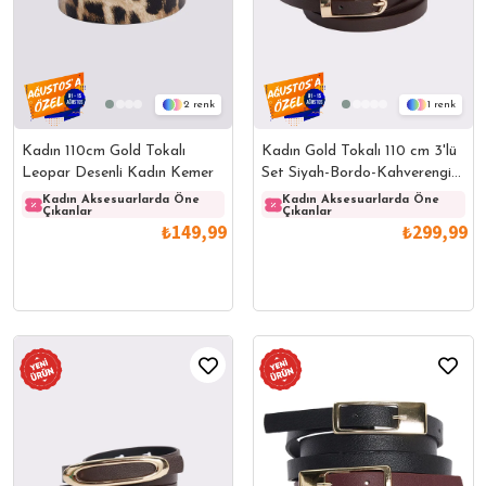
2
1
Kadın 110cm Gold Tokalı
Kadın Gold Tokalı 110 cm 3'lü
Leopar Desenli Kadın Kemer
Set Siyah-Bordo-Kahverengi
Kemer
Kadın Aksesuarlarda Öne
Kadın Aksesuarlarda Öne
Kadın Aksesuarlarda Öne
Kadın
Çıkanlar
Çıkanlar
Çıkanlar
Çıkanl
₺149,99
₺299,99