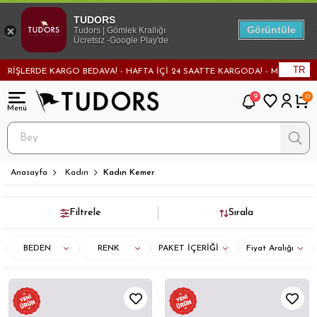
TUDORS
Görüntüle
Tudors | Gömlek Krallığı
Ücretsiz -Google Play'de
TR
DE KARGO BEDAVA! - HAFTA İÇİ 24 SAATTE KARGODA! - MAĞAZADAN DEĞİŞİ
9
0
Anasayfa
Kadın
Kadın Kemer
Filtrele
Sırala
BEDEN
RENK
PAKET İÇERİĞİ
Fiyat Aralığı