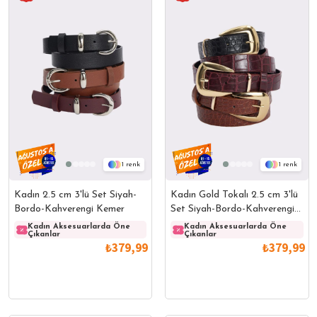
1
1
Kadın 2.5 cm 3'lü Set Siyah-
Kadın Gold Tokalı 2.5 cm 3'lü
Bordo-Kahverengi Kemer
Set Siyah-Bordo-Kahverengi
Kemer
Kadın Aksesuarlarda Öne
Kadın Aksesuarlarda Öne
Kadın Aksesuarlarda Öne
Kadın
Çıkanlar
Çıkanlar
Çıkanlar
Çıkanl
₺379,99
₺379,99