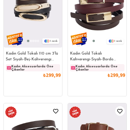
1
1
Kadın Gold Tokalı 110 cm 3'lü
Kadın Gold Tokalı
Set Siyah-Bej-Kahverengi
Kahverengi-Siyah-Bordo
Kemer
Kadın Kemer
Kadın Aksesuarlarda Öne
Kadın Aksesuarlarda Öne
Kadın Aksesuarlarda Öne
Kadın
Çıkanlar
Çıkanlar
Çıkanlar
Çıkanl
₺299,99
₺299,99