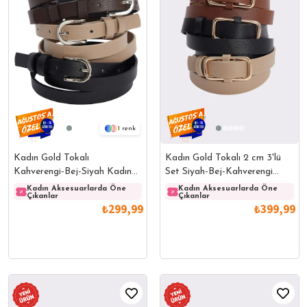
1
Kadın Gold Tokalı
Kadın Gold Tokalı 2 cm 3'lü
Kahverengi-Bej-Siyah Kadın
Set Siyah-Bej-Kahverengi
Kemer
Kemer
Kadın Aksesuarlarda Öne
Kadın Aksesuarlarda Öne
Kadın Aksesuarlarda Öne
Kadın
Çıkanlar
Çıkanlar
Çıkanlar
Çıkanl
₺299,99
₺399,99