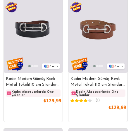
6
6
Kadın Modern Gümüş Renk
Kadın Modern Gümüş Renk
Metal Tokalı110 cm Standart
Metal Tokalı 110 cm Standart
Beden Siyah Kadın Kemer
Beden Taba Kadın Kemer
Kadın Aksesuarlarda Öne
Kadın Aksesuarlarda Öne
Kadın Aksesuarlarda Öne
Kadın
Çıkanlar
Çıkanlar
Çıkanlar
Çıkanl
₺129,99
(1)
₺129,99