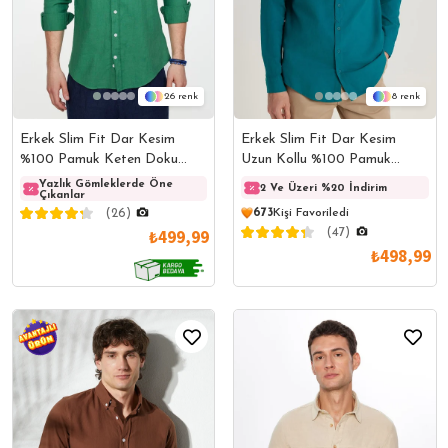
26
8
Erkek Slim Fit Dar Kesim
Erkek Slim Fit Dar Kesim
%100 Pamuk Keten Doku
Uzun Kollu %100 Pamuk
Düğmeli Yaka Yeşil Gömlek
Keten Doku Hakim Yaka Yeşil
Yazlık Gömleklerde Öne
Yazlık Gömleklerde Öne
Yazlı
2 Ve Üzeri %20 İndirim
Çıkanlar
Çıkanlar
Çıkanl
Gömlek
(26)
673
Kişi Favoriledi
₺499,99
(47)
₺498,99