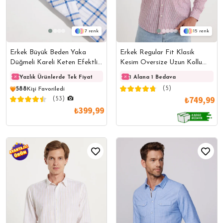
7
15
Erkek Büyük Beden Yaka
Erkek Regular Fit Klasik
Düğmeli Kareli Keten Efektli
Kesim Oversize Uzun Kollu
Kısa Kollu Gömlek
%100 Pamuk Keten Doku Tek
Yazlık Ürünlerde Tek Fiyat
Yazlık Ürünlerde Tek Fiyat
1 Alana 1 Bedava
Yazlık
Cepli Bordo Çizgili Gömlek
(5)
588
Kişi Favoriledi
₺749,99
(53)
₺399,99