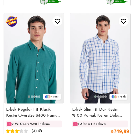
4
4
Erkek Regular Fit Klasik
Erkek Slim Fit Dar Kesim
Kesim Oversize %100 Pamuk
%100 Pamuk Keten Doku
Keten Doku Tek Cep Petrol
Kareli Gömlek
2 Ve Üzeri %20 İndirim
2 Ve Üzeri %20 İndirim
1 Alana 1 Bedava
2 Ve 
Gömlek
₺749,99
(4)