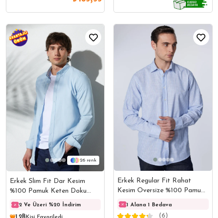
26
Erkek Regular Fit Rahat
Erkek Slim Fit Dar Kesim
Kesim Oversize %100 Pamuk
%100 Pamuk Keten Doku
Keten Doku Çizgili Gömlek
Düğmeli Yaka Mavi Gömlek
1 Alana 1 Bedava
2 Ve Üzeri %20 İndirim
2 Ve Üzeri %20 İndirim
2 Ve 
(6)
1,2B
Kişi Favoriledi