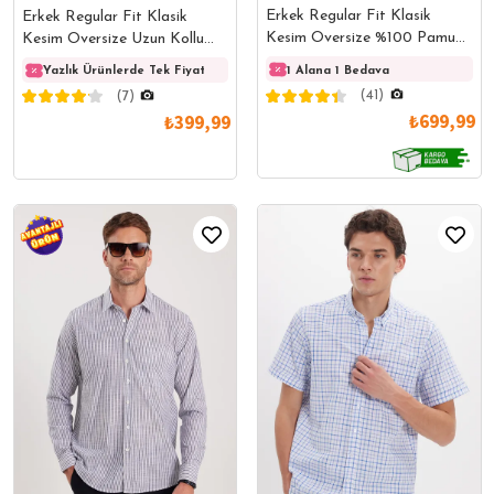
Erkek Regular Fit Klasik
Erkek Regular Fit Klasik
Kesim Oversize %100 Pamuk
Kesim Oversize Uzun Kollu
Keten Doku Tek Cep Kareli
%100 Pamuk Keten Doku Tek
1 Alana 1 Bedava
Yazlık Ürünlerde Tek Fiyat
Yazlık Ürünlerde Tek Fiyat
Yazlık
Düğmeli Yaka Gömlek
Cepli Bej Çizgili Gömlek
(41)
(7)
₺699,99
₺399,99