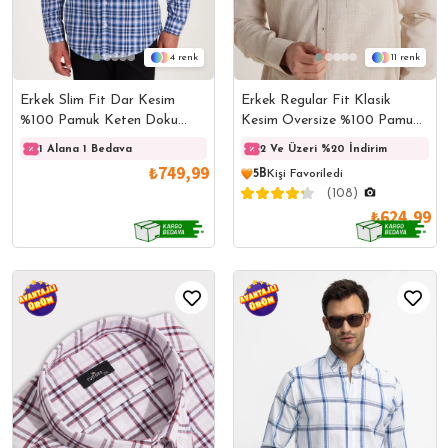
4
11
Erkek Slim Fit Dar Kesim
Erkek Regular Fit Klasik
%100 Pamuk Keten Doku
Kesim Oversize %100 Pamuk
Kareli Gömlek
Keten Doku Bej Gömlek
1 Alana 1 Bedava
1 Alana 1 Bedava
2 Ve Üzeri %20 İndirim
1 Ala
₺749,99
5B
Kişi Favoriledi
(108)
₺624,99