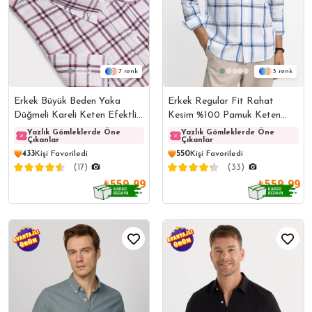
7
3
Erkek Büyük Beden Yaka
Erkek Regular Fit Rahat
Düğmeli Kareli Keten Efektli
Kesim %100 Pamuk Keten
Kısa Kollu Gömlek
Doku Ekoseli Düğmeli Yaka
Yazlık Gömleklerde Öne
Yazlık Gömleklerde Öne
Yazlık Gömleklerde Öne
Yazlı
Çıkanlar
Çıkanlar
Çıkanlar
Çıkanl
Beyaz Gömlek
433
Kişi Favoriledi
550
Kişi Favoriledi
(17)
(33)
₺559,99
₺559,99