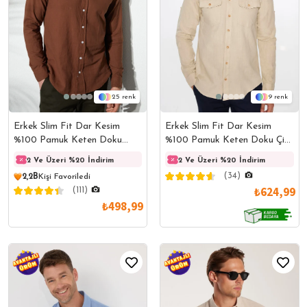
9
25
Erkek Slim Fit Dar Kesim
Erkek Slim Fit Dar Kesim
%100 Pamuk Keten Doku Çift
%100 Pamuk Keten Doku
Cep Spor Yaka Taş Rengi
Düğmeli Yaka Kahverengi
2 Ve Üzeri %20 İndirim
2 Ve Üzeri %20 İndirim
2 Ve Üzeri %20 İndirim
2 Ve 
Gömlek
Gömlek
(34)
2,2B
Kişi Favoriledi
₺624,99
(111)
₺498,99