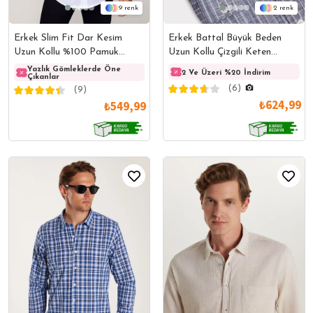
9
2
Erkek Slim Fit Dar Kesim
Erkek Battal Büyük Beden
Uzun Kollu %100 Pamuk
Uzun Kollu Çizgili Keten
Keten Doku Apoletli Beyaz
Efektli Spor Yaka Füme
Yazlık Gömleklerde Öne
Yazlık Gömleklerde Öne
Yazlı
2 Ve Üzeri %20 İndirim
Çıkanlar
Çıkanlar
Çıkanl
Gömlek
Gömlek
(6)
(9)
₺624,99
₺549,99