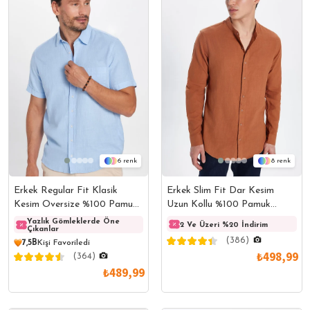
6
8
Erkek Regular Fit Klasik
Erkek Slim Fit Dar Kesim
Kesim Oversize %100 Pamuk
Uzun Kollu %100 Pamuk
Keten Doku Cepli Mavi
Keten Doku Hakim Yaka
Yazlık Gömleklerde Öne
Yazlık Gömleklerde Öne
Yazlı
2 Ve Üzeri %20 İndirim
Çıkanlar
Çıkanlar
Çıkanl
Gömlek
Kiremit Renk Gömlek
(386)
7,5B
Kişi Favoriledi
₺498,99
(364)
₺489,99