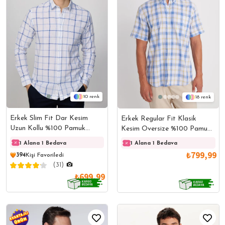
10
18
Erkek Slim Fit Dar Kesim
Erkek Regular Fit Klasik
Uzun Kollu %100 Pamuk
Kesim Oversize %100 Pamuk
Keten Doku Kareli Gömlek
Keten Doku Cepli Kareli Kısa
1 Alana 1 Bedava
1 Alana 1 Bedava
1 Ala
1 Alana 1 Bedava
Kollu Düğmeli Yaka Gömlek
₺799,99
394
Kişi Favoriledi
(31)
₺699,99