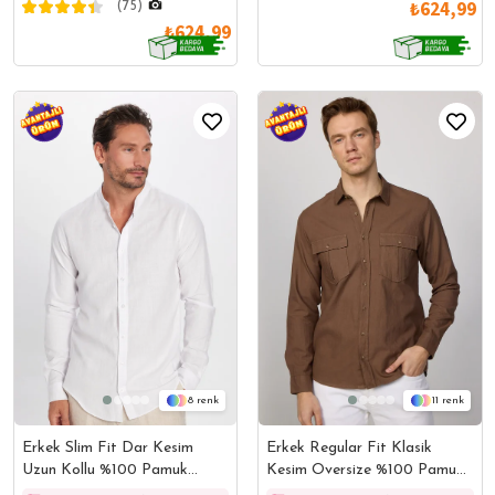
₺624,99
(75)
₺624,99
11
8
Erkek Regular Fit Klasik
Erkek Slim Fit Dar Kesim
Kesim Oversize %100 Pamuk
Uzun Kollu %100 Pamuk
Keten Doku Çift Cep
Keten Doku Hakim Yaka