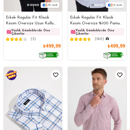
15
11
Erkek Regular Fit Klasik
Erkek Regular Fit Klasik
Kesim Oversize Uzun Kollu
Kesim Oversize %100 Pamuk
%100 Pamuk Keten Doku Tek
Keten Doku Tek Cep Kareli
Yazlık Gömleklerde Öne
Yazlık Gömleklerde Öne
Yazlık Gömleklerde Öne
Yazlı
Çıkanlar
Çıkanlar
Çıkanlar
Çıkanl
Cepli Füme Çizgili Gömlek
Düğmeli Yaka Gömlek
(3)
(160)
₺499,99
₺499,99