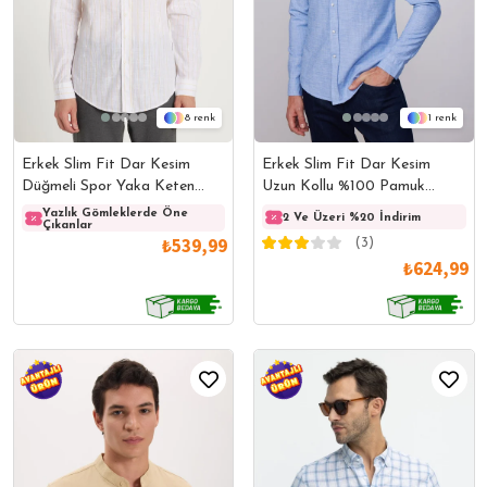
8
1
Erkek Slim Fit Dar Kesim
Erkek Slim Fit Dar Kesim
Düğmeli Spor Yaka Keten
Uzun Kollu %100 Pamuk
Efekt %100 Pamuk Sarı Çizgili
Keten Doku Çift Cep Biyeli
Yazlık Gömleklerde Öne
Yazlık Gömleklerde Öne
Yazlı
2 Ve Üzeri %20 İndirim
Çıkanlar
Çıkanlar
Çıkanl
Yazlık Gömlek
Mavi Gömlek
₺539,99
(3)
₺624,99