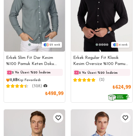
25
4
Erkek Slim Fit Dar Kesim
Erkek Regular Fit Klasik
%100 Pamuk Keten Doku
Kesim Oversize %100 Pamuk
Düğmeli Yaka Gri Gömlek
Keten Doku Tek Cepli Siyah
2 Ve Üzeri %20 İndirim
2 Ve Üzeri %20 İndirim
2 Ve 
2 Ve Üzeri %20 İndirim
Gömlek
(2)
11,8B
Kişi Favoriledi
₺624,99
(528)
₺498,99