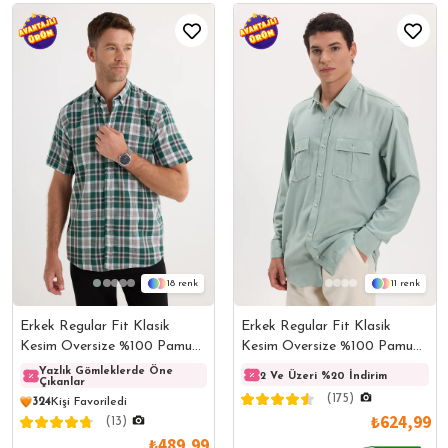
18
11
Erkek Regular Fit Klasik
Erkek Regular Fit Klasik
Kesim Oversize %100 Pamuk
Kesim Oversize %100 Pamuk
Keten Doku Cepli Kareli Kısa
Keten Doku Çift Cep Yeşil
Yazlık Gömleklerde Öne
Yazlık Gömleklerde Öne
Yazlı
2 Ve Üzeri %20 İndirim
Çıkanlar
Çıkanlar
Çıkanl
Kollu Düğmeli Yaka Gömlek
Gömlek
(175)
324
Kişi Favoriledi
₺624,99
(13)
₺489,99