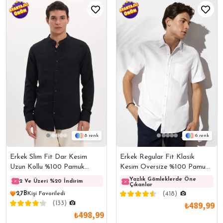
8
6
Erkek Slim Fit Dar Kesim
Erkek Regular Fit Klasik
Uzun Kollu %100 Pamuk
Kesim Oversize %100 Pamuk
Keten Doku Hakim Yaka
Keten Doku Cepli Beyaz
Yazlık Gömleklerde Öne
2 Ve Üzeri %20 İndirim
2 Ve Üzeri %20 İndirim
2 Ve 
Çıkanlar
Siyah Gömlek
Gömlek
2,7B
Kişi Favoriledi
(418)
(133)
₺489,99
₺498,99