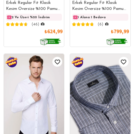
Erkek Regular Fit Klasik
Erkek Regular Fit Klasik
Kesim Oversize %100 Pamuk
Kesim Oversize %100 Pamuk
Keten Doku Çift Cep Beyaz
Keten Doku Cepli Kareli Kısa
2 Ve Üzeri %20 İndirim
2 Ve Üzeri %20 İndirim
1 Alana 1 Bedava
2 Ve 
Gömlek
Kollu Düğmeli Yaka Gömlek
(46)
(6)
₺624,99
₺799,99