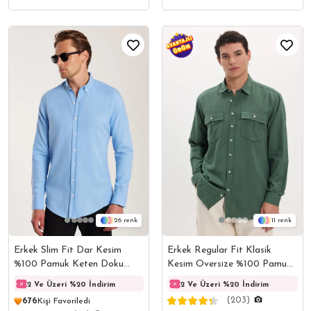
26
11
Erkek Slim Fit Dar Kesim
Erkek Regular Fit Klasik
%100 Pamuk Keten Doku
Kesim Oversize %100 Pamuk
Düğmeli Yaka Mavi Gömlek
Keten Doku Çift Cep Haki
2 Ve Üzeri %20 İndirim
2 Ve Üzeri %20 İndirim
2 Ve Üzeri %20 İndirim
2 Ve 
Gömlek
(203)
676
Kişi Favoriledi