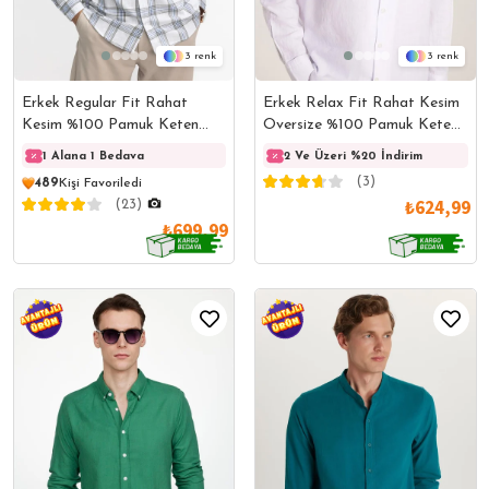
3
3
Erkek Regular Fit Rahat
Erkek Relax Fit Rahat Kesim
Kesim %100 Pamuk Keten
Oversize %100 Pamuk Keten
Doku Ekoseli Düğmeli Yaka
Doku Apaş Yaka Beyaz
1 Alana 1 Bedava
1 Alana 1 Bedava
2 Ve Üzeri %20 İndirim
1 Ala
Beyaz Gömlek
Gömlek
(3)
489
Kişi Favoriledi
₺624,99
(23)
₺699,99