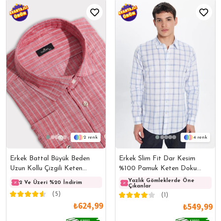
2
4
Erkek Battal Büyük Beden
Erkek Slim Fit Dar Kesim
Uzun Kollu Çizgili Keten
%100 Pamuk Keten Doku
Efektli Spor Yaka Kırmızı
Kareli Gömlek
Yazlık Gömleklerde Öne
2 Ve Üzeri %20 İndirim
2 Ve Üzeri %20 İndirim
2 Ve 
Çıkanlar
Gömlek
(5)
(1)
₺624,99
₺549,99