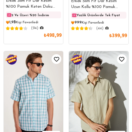
Erkek Slim Fit Dar Kesim
Erkek Slim Fit Dar Kesim
%100 Pamuk Keten Doku
Uzun Kollu %100 Pamuk
Düğmeli Yaka Indigo Gömlek
Keten Doku Düğmeli Yaka
2 Ve Üzeri %20 İndirim
2 Ve Üzeri %20 İndirim
2 Ve 
Yazlık Ürünlerde Tek Fiyat
Çizgili Mavi Gömlek
1,9B
Kişi Favoriledi
999
Kişi Favoriledi
(94)
(44)
₺498,99
₺399,99