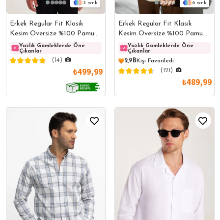
3
6
Erkek Regular Fit Klasik
Erkek Regular Fit Klasik
Kesim Oversize %100 Pamuk
Kesim Oversize %100 Pamuk
Keten Doku Kareli Düğmeli
Keten Doku Cepli Taş Renk
Yazlık Gömleklerde Öne
Yazlık Gömleklerde Öne
Yazlık Gömleklerde Öne
Yazlı
Çıkanlar
Çıkanlar
Çıkanlar
Çıkanl
Yaka Beyaz Gömlek
Gömlek
(14)
2,9B
Kişi Favoriledi
₺499,99
(121)
₺489,99