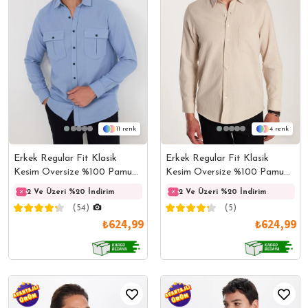
11
4
Erkek Regular Fit Klasik
Erkek Regular Fit Klasik
Kesim Oversize %100 Pamuk
Kesim Oversize %100 Pamuk
Keten Doku Çift Cep Mavi
Keten Doku Tek Cepli Bej
2 Ve Üzeri %20 İndirim
2 Ve Üzeri %20 İndirim
2 Ve Üzeri %20 İndirim
2 Ve 
Gömlek
Gömlek
(54)
(5)
₺624,99
₺624,99