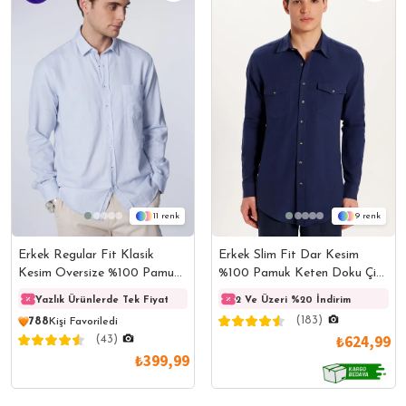
11
9
Erkek Regular Fit Klasik
Erkek Slim Fit Dar Kesim
Kesim Oversize %100 Pamuk
%100 Pamuk Keten Doku Çift
Keten Doku Mavi Gömlek
Cep Spor Yaka Lacivert
Yazlık Ürünlerde Tek Fiyat
Yazlık Ürünlerde Tek Fiyat
2 Ve Üzeri %20 İndirim
Yazlık
Gömlek
(183)
788
Kişi Favoriledi
₺624,99
(43)
₺399,99