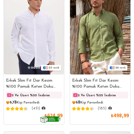
25
26
Erkek Slim Fit Dar Kesim
Erkek Slim Fit Dar Kesim
%100 Pamuk Keten Doku
%100 Pamuk Keten Doku
Düğmeli Yaka Beyaz Gömlek
Düğmeli Yaka Haki Gömlek
2 Ve Üzeri %20 İndirim
2 Ve Üzeri %20 İndirim
2 Ve Üzeri %20 İndirim
2 Ve 
6,7B
Kişi Favoriledi
6B
Kişi Favoriledi
(451)
(185)
₺624,99
₺498,99