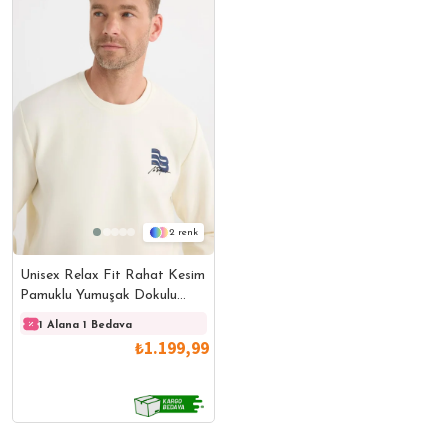
2
Unisex Relax Fit Rahat Kesim
Pamuklu Yumuşak Dokulu
Bisklet Yaka İç Polarlı Baskılı
1 Alana 1 Bedava
1 Alana 1 Bedava
1 Ala
Ekru Sweatshirt
₺1.199,99