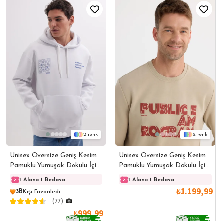
2
2
Unisex Oversize Geniş Kesim
Unisex Oversize Geniş Kesim
Pamuklu Yumuşak Dokulu İçi
Pamuklu Yumuşak Dokulu İçi
Polarlı Baskılı Beyaz
Polarlı Baskılı Bej Sweatshirt
1 Alana 1 Bedava
1 Alana 1 Bedava
1 Alana 1 Bedava
1 Ala
Kapüşonlu Sweatshirt
₺1.199,99
3B
Kişi Favoriledi
(77)
₺999,99