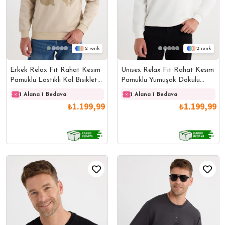
2
2
Erkek Relax Fit Rahat Kesim
Unisex Relax Fit Rahat Kesim
Pamuklu Lastikli Kol Bisiklet
Pamuklu Yumuşak Dokulu
Yaka Baskılı Bej Sweatshirt
Bisklet Yaka İç Polarlı Baskılı
1 Alana 1 Bedava
1 Alana 1 Bedava
1 Alana 1 Bedava
1 Ala
Ekru Sweatshirt
₺1.199,99
₺1.199,99