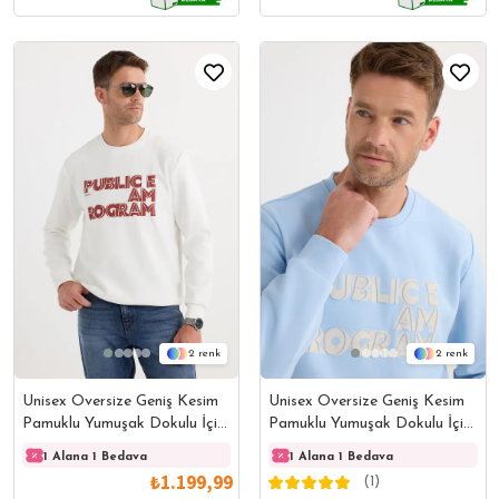
2
2
Unisex Oversize Geniş Kesim
Unisex Oversize Geniş Kesim
Pamuklu Yumuşak Dokulu İçi
Pamuklu Yumuşak Dokulu İçi
Polarlı Baskılı Beyaz
Polarlı Baskılı Mavi Sweatshirt
1 Alana 1 Bedava
1 Alana 1 Bedava
1 Alana 1 Bedava
1 Ala
Sweatshirt
₺1.199,99
(1)