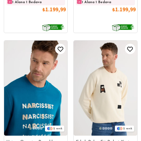
1 Alana 1 Bedava
1 Alana 1 Bedava
1 Alana 1 Bedava
1 Ala
Ekru Sweatshirt
Siyah Sweatshirt
₺1.199,99
₺1.199,99
2
2