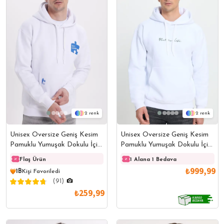
2
2
Unisex Oversize Geniş Kesim
Unisex Oversize Geniş Kesim
Pamuklu Yumuşak Dokulu İçi
Pamuklu Yumuşak Dokulu İçi
Polarlı Baskılı Beyaz
Polarlı Baskılı Beyaz
Flaş Ürün
Flaş Ürün
1 Alana 1 Bedava
Flaş 
Kapüşonlu Sweatshirt
Kapüşonlu Sweatshirt
₺999,99
1B
Kişi Favoriledi
(91)
₺259,99