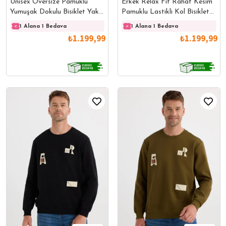
Unisex Oversize Pamuklu
Erkek Relax Fit Rahat Kesim
Yumuşak Dokulu Bisiklet Yaka
Pamuklu Lastikli Kol Bisiklet
İçi Polarlı Baskılı Turkuaz
Yaka Baskılı Ekru Sweatshirt
1 Alana 1 Bedava
1 Alana 1 Bedava
1 Alana 1 Bedava
1 Ala
Sweatshirt​​​​​​​
₺1.199,99
₺1.199,99