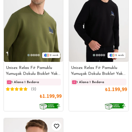
2
2
Unisex Relax Fit Pamuklu
Unisex Relax Fit Pamuklu
Yumuşak Dokulu Bisiklet Yaka
Yumuşak Dokulu Bisiklet Yaka
İçi Polarlı Baskılı Yeşil
İçi Polarlı Baskılı Siyah
1 Alana 1 Bedava
1 Alana 1 Bedava
1 Alana 1 Bedava
1 Ala
Sweatshirt
Sweatshirt
₺1.199,99
(2)
₺1.199,99