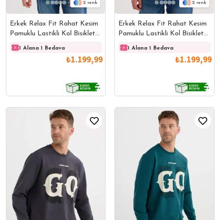
2
2
Erkek Relax Fit Rahat Kesim
Erkek Relax Fit Rahat Kesim
Pamuklu Lastikli Kol Bisiklet
Pamuklu Lastikli Kol Bisiklet
Yaka Baskılı Siyah Sweatshirt
Yaka Baskılı Haki Sweatshirt
1 Alana 1 Bedava
1 Alana 1 Bedava
1 Alana 1 Bedava
1 Ala
₺1.199,99
₺1.199,99