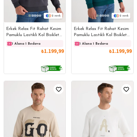
2
2
Erkek Relax Fit Rahat Kesim
Erkek Relax Fit Rahat Kesim
Pamuklu Lastikli Kol Bisiklet
Pamuklu Lastikli Kol Bisiklet
Yaka Baskılı Antrasit
Yaka Baskılı Yeşil Sweatshirt
1 Alana 1 Bedava
1 Alana 1 Bedava
1 Alana 1 Bedava
1 Ala
Sweatshirt
₺1.199,99
₺1.199,99