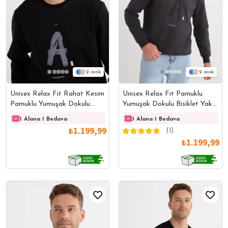
2
2
Unisex Relax Fit Rahat Kesim
Unisex Relax Fit Pamuklu
Pamuklu Yumuşak Dokulu
Yumuşak Dokulu Bisiklet Yaka
Bisklet Yaka İç Polarlı Baskılı
İçİ Polarlı Baskılı Antrasit
1 Alana 1 Bedava
1 Alana 1 Bedava
1 Alana 1 Bedava
1 Ala
Siyah Sweatshirt
Sweatshirt​​​​​​​
₺1.199,99
(1)
₺1.199,99