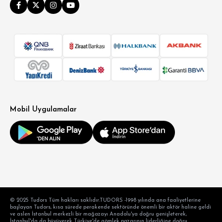
Mobil Uygulamalar
© 2025 Tudors Tüm hakları saklıdır.TUDORS -1998 yılında ana faaliyetlerine
başlayan Tudors, kısa sürede perakende sektöründe önemli bir aktör haline geldi
ve aslen İstanbul merkezli bir mağazayı Anadolu'ya doğru genişleterek,
İstanbul'da da büyüyerek Türkiye'de gömlek pazarının liderliğine doğru