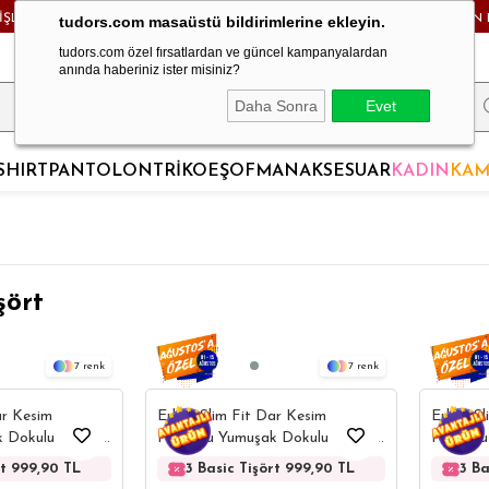
RİŞLERDE KARGO BEDAVA! - HAFTA İÇİ 24 SAATTE KARGODA! - MAĞAZADAN 
tudors.com masaüstü bildirimlerine ekleyin.
tudors.com özel fırsatlardan ve güncel kampanyalardan
anında haberiniz ister misiniz?
Daha Sonra
Evet
SHIRT
PANTOLON
TRİKO
EŞOFMAN
AKSESUAR
KADIN
KAM
şört
7
7
ar Kesim
Erkek Slim Fit Dar Kesim
Erkek Sl
Dokulu Likralı
Pamuklu Yumuşak Dokulu Likralı
Pamuklu
 Basic Lacivert
Esnek Kumaş Düz Basic Gri V
Esnek K
rt 999,90 TL
3 Basic Tişört 999,90 TL
3 Basic Tişört 999,90 TL
3 Basic Tişört 99
3 Basic Ti
3 Ba
Yaka Tişört
Yaka Tiş