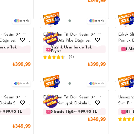
₺349,99
2
2
ar Kesim %100
Erkek Slim Fit Dar Kesim %100
Erkek S
Düğmesiz Pudra
Pamuk Düz Pike Düğmesiz
Pamuk D
Kırmızı Polo Yaka Tişört
Somon P
lerde Tek
Yazlık Ürünlerde Tek
Yazlık Ürünlerde Tek
Yazlık Ürünlerde
Yazlık Ürü
1 A
Fiyat
Fiyat
Fiyat
Fiyat
(2)
₺399,99
₺399,99
2
2
ar Kesim %100
Erkek Slim Fit Dar Kesim %100
Unisex 2
okulu Siyah V
Pamuk Yumuşak Dokulu Lacivert
Slim Fi
V Yaka Tişört
V Yaka T
rt 999,90 TL
3 Basic Tişört 999,90 TL
3 Basic Tişört 999,90 TL
3 Basic Tişört 99
3 Basic Ti
2'li
₺349,99
₺349,99