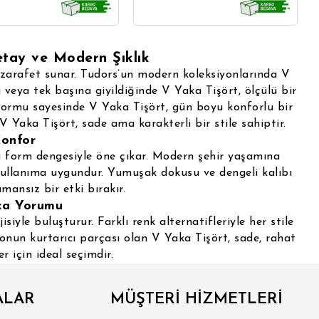
etay ve Modern Şıklık
r zarafet sunar. Tudors’un modern koleksiyonlarında V
 veya tek başına giyildiğinde V Yaka Tişört, ölçülü bir
 formu sayesinde V Yaka Tişört, gün boyu konforlu bir
V Yaka Tişört, sade ama karakterli bir stile sahiptir.
Konfor
lu form dengesiyle öne çıkar. Modern şehir yaşamına
kullanıma uygundur. Yumuşak dokusu ve dengeli kalıbı
mansız bir etki bırakır.
ka Yorumu
yle buluşturur. Farklı renk alternatifleriyle her stile
onun kurtarıcı parçası olan V Yaka Tişört, sade, rahat
 için ideal seçimdir.
ALAR
MÜŞTERİ HİZMETLERİ