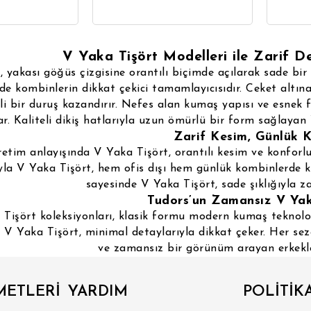
V Yaka Tişört Modelleri ile Zarif D
, yakası göğüs çizgisine orantılı biçimde açılarak sade bi
de kombinlerin dikkat çekici tamamlayıcısıdır. Ceket altına
nli bir duruş kazandırır. Nefes alan kumaş yapısı ve esnek
r. Kaliteli dikiş hatlarıyla uzun ömürlü bir form sağlayan 
Zarif Kesim, Günlük 
retim anlayışında V Yaka Tişört, orantılı kesim ve konfor
yla V Yaka Tişört, hem ofis dışı hem günlük kombinlerde 
sayesinde V Yaka Tişört, sade şıklığıyla za
Tudors’un Zamansız V Ya
Tişört koleksiyonları, klasik formu modern kumaş teknolojisi
V Yaka Tişört, minimal detaylarıyla dikkat çeker. Her sez
ve zamansız bir görünüm arayan erkekler
METLERİ
YARDIM
POLİTİK