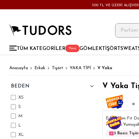
500 TL VE ÜZERİ ALIŞVE
TÜM KATEGORİLER
GÖMLEK
TİŞÖRT
SWEAT
Yeni
Anasayfa
Erkek
Tişört
YAKA TİPİ
V Yaka
V Yaka Ti
BEDEN
XS
S
M
Erkek Slim Fit D
Pamuklu Yumuşak 
L
Esnek Kumaş Düz
3 Basic Tişö
XL
V Yaka Tişört