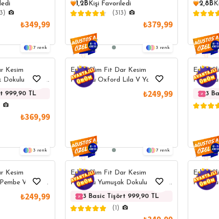
ledi
1,2B
Kişi Favoriledi
2,8B
K
3)
(313)
₺349,99
₺379,99
7
3
ar Kesim
Erkek Slim Fit Dar Kesim
Erkek Sl
Dokulu Likralı
Pamuklu Oxford Lila V Yaka
Pamuklu
 Basic Lacivert
Tişört
Esnek K
₺249,99
rt 999,90 TL
3 Basic Tişört 999,90 TL
3 Basic Tişört 99
3 Ba
Yaka Tiş
₺369,99
3
7
ar Kesim
Erkek Slim Fit Dar Kesim
Erkek Sl
 Pembe V Yaka
Pamuklu Yumuşak Dokulu Likralı
Pamuklu
Esnek Kumaş Düz Basic İndigo V
Tişört
₺249,99
3 Basic Tişört 999,90 TL
3 Basic Ti
Yaka Tişört
(1)