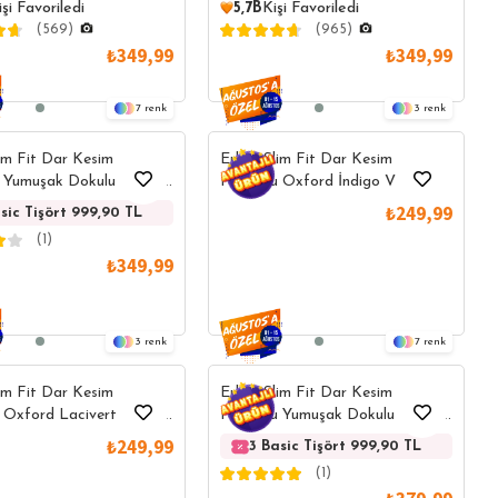
işi Favoriledi
5,7B
Kişi Favoriledi
(569)
(965)
₺349,99
₺349,99
7
3
im Fit Dar Kesim
Erkek Slim Fit Dar Kesim
 Yumuşak Dokulu Likralı
Pamuklu Oxford İndigo V Yaka
umaş Düz Basic Gri V
Tişört
₺249,99
9,90 TL
sic Tişört 999,90 TL
3 Basic Tişört 999,90 TL
3 Basic Tişört 999,90 TL
3 Basic Tişört 999,90
3 Basic 
ört
(1)
₺349,99
3
7
im Fit Dar Kesim
Erkek Slim Fit Dar Kesim
 Oxford Lacivert V Yaka
Pamuklu Yumuşak Dokulu Likralı
Esnek Kumaş Düz Basic Gri V
₺249,99
şört 999,90 TL
3 Basic Tişört 999,90 TL
3 Basic Tişört 999,90 TL
3 Basic Tişört 
3 
Yaka Tişört
(1)