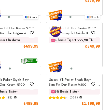
₺379,99
2
2
lim Fit Dar Kesim %100
Erkek Slim Fit Dar Kesim %100
üz Pike Düğmesiz
Pamuk Yumuşak Dokulu Beyaz V
olo Yaka Tişört
Yaka Tişört
 Tek
nlerde Tek
Yazlık Ürünlerde Tek
Yazlık Ürünlerde Tek
Yazlık Ürünlerde Tek
Yazlık Ürünler
lana 1 Bedava
1 Alana 1 Bedava
3 Basic Tişört 999,90 TL
1 Alana 
3 
Fiyat
Fiyat
Fiyat
Fiyat
₺699,99
₺349,99
'li Paket Siyah-Beyaz
Unisex 5'li Paket Siyah-Beyaz
t Dar Kesim %100 Pamuk
Slim Fit Dar Kesim %100 Pamuk
işört
V Yaka Tişört
9,90 TL
şört 999,90 TL
 Basic Tişört
3 Basic Tişört 999,90 TL
3 Basic Tişört 999,90 TL
2'li Basic Tişört
5'li Basic Tişört
3 Basic Tişört 999,90
3 Basic Tişört 
2'li Basi
5'
(2)
(369)
₺499,99
₺1.199,99