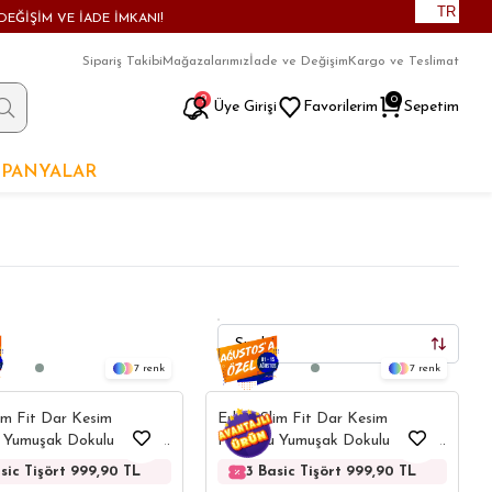
TR
DEĞİŞİM VE İADE İMKANI!
Sipariş Takibi
Mağazalarımız
İade ve Değişim
Kargo ve Teslimat
9
0
Üye Girişi
Favorilerim
Sepetim
PANYALAR
7
7
im Fit Dar Kesim
Erkek Slim Fit Dar Kesim
 Yumuşak Dokulu Likralı
Pamuklu Yumuşak Dokulu Likralı
umaş Düz Basic Beyaz V
Esnek Kumaş Düz Basic Siyah V
9,90 TL
şört 999,90 TL
sic Tişört 999,90 TL
3 Basic Tişört 999,90 TL
3 Basic Tişört 999,90 TL
3 Basic Tişört 999,90 TL
3 Basic Tişört 999,90 TL
3 Basic Tişört 999,90
3 Basic Tişört 
3 Basic 
3 
ört
Yaka Tişört