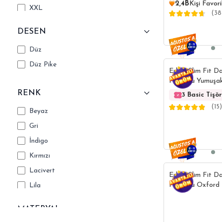
2,4B
Kişi Favori
XXL
(38
3XL
DESEN
Düz
Düz Pike
Erkek Slim Fit D
Pamuklu Yumuşak 
Esnek Kumaş Düz
RENK
3 Basic Tişö
V Yaka Tişört
(15)
Beyaz
Gri
İndigo
Kırmızı
Lacivert
Erkek Slim Fit D
Pamuklu Oxford
Lila
Tişört
Mavi
MATERYAL
Multi