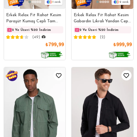
1
2
Erkek Relax Fit Rahat Kesim
Erkek Relax Fit Rahat Kesim
Paraşüt Kumaş Cepli Tam
Gabardin Likralı Yandan Cepli
Fermuarlı Apaş Yaka Siyah
Taş Ceket Gömlek
2 Ve Üzeri %20 İndirim
2 Ve Üzeri %20 İndirim
2 Ve Üzeri %20 İndirim
2 Ve 
Mont Gömlek
(49)
(2)
₺799,99
₺999,99