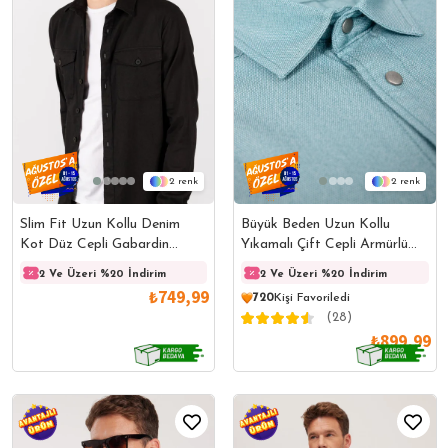
2
2
Slim Fit Uzun Kollu Denim
Büyük Beden Uzun Kollu
Kot Düz Cepli Gabardin
Yıkamalı Çift Cepli Armürlü
Erkek Siyah Gömlek
Denim Kot Mint Erkek
2 Ve Üzeri %20 İndirim
2 Ve Üzeri %20 İndirim
2 Ve Üzeri %20 İndirim
2 Ve 
Gömlek
₺749,99
720
Kişi Favoriledi
(28)
₺899,99