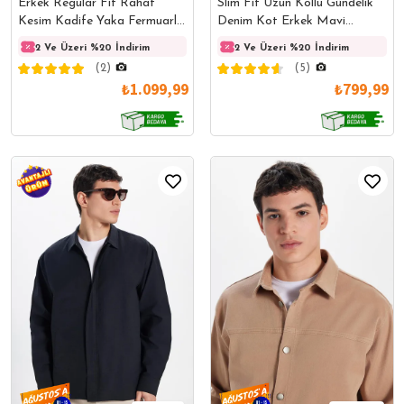
Erkek Regular Fit Rahat
Slim Fit Uzun Kollu Gündelik
Kesim Kadife Yaka Fermuarlı
Denim Kot Erkek Mavi
Denim Siyah Ceket Gömlek
Gömlek
2 Ve Üzeri %20 İndirim
2 Ve Üzeri %20 İndirim
2 Ve Üzeri %20 İndirim
2 Ve 
(2)
(5)
₺1.099,99
₺799,99