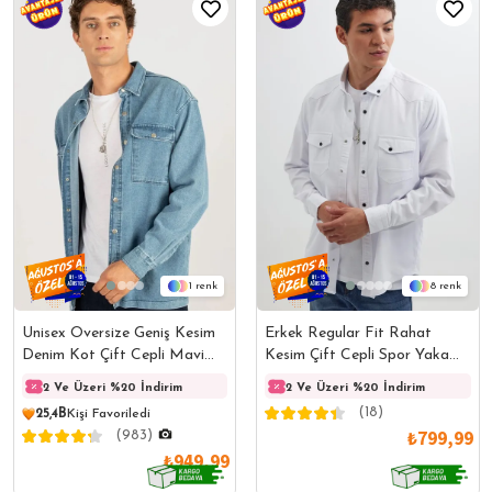
1
8
Unisex Oversize Geniş Kesim
Erkek Regular Fit Rahat
Denim Kot Çift Cepli Mavi
Kesim Çift Cepli Spor Yaka
Overshirt Ceket Tarzı Gömlek
Denim Kırık Beyaz Gömlek
2 Ve Üzeri %20 İndirim
2 Ve Üzeri %20 İndirim
2 Ve Üzeri %20 İndirim
2 Ve 
(18)
25,4B
Kişi Favoriledi
₺799,99
(983)
₺949,99