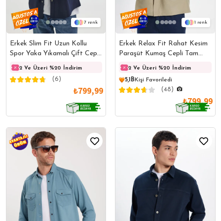
7
1
Erkek Slim Fit Uzun Kollu
Erkek Relax Fit Rahat Kesim
Spor Yaka Yıkamalı Çift Cepli
Paraşüt Kumaş Cepli Tam
Armürlü Denim Kot Lacivert
Fermuarlı Apaş Yaka Mont
2 Ve Üzeri %20 İndirim
2 Ve Üzeri %20 İndirim
2 Ve Üzeri %20 İndirim
2 Ve 
Gömlek
Vizon Gömlek
(6)
5,1B
Kişi Favoriledi
₺799,99
(48)
₺799,99