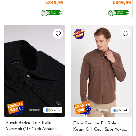
₺849,99
₺849,99
2
8
Büyük Beden Uzun Kollu
Erkek Regular Fit Rahat
Yıkamalı Çift Cepli Armürlü
Kesim Çift Cepli Spor Yaka
Denim Kot Siyah Erkek
Denim Kahverengi Gömlek