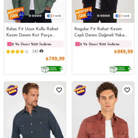
1
1
Relax Fit Uzun Kollu Rahat
Regular Fit Rahat Kesim
Kesim Denim Kot Parça
Cepli Denim Düğmeli Yaka
Boyalı Çift Cep Kapaklı
Siyah Kot Gömlek
2 Ve Üzeri %20 İndirim
2 Ve Üzeri %20 İndirim
2 Ve Üzeri %20 İndirim
2 Ve 
Çıtçıtlı Erkek Haki Gömlek
₺949,99
(4)
₺749,99