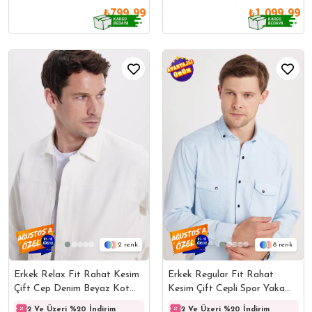
₺799,99
₺1.099,99
2
8
Erkek Relax Fit Rahat Kesim
Erkek Regular Fit Rahat
Çift Cep Denim Beyaz Kot
Kesim Çift Cepli Spor Yaka
Mont Gömlek
Denim Mavi Gömlek
2 Ve Üzeri %20 İndirim
2 Ve Üzeri %20 İndirim
2 Ve Üzeri %20 İndirim
2 Ve 