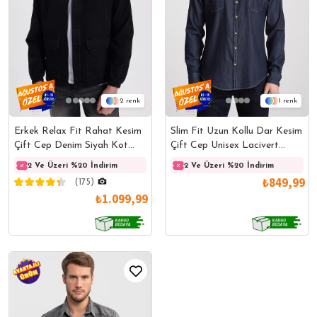
2
1
Erkek Relax Fit Rahat Kesim
Slim Fit Uzun Kollu Dar Kesim
Çift Cep Denim Siyah Kot
Çift Cep Unisex Lacivert
Mont Gömlek
Gömlek
2 Ve Üzeri %20 İndirim
2 Ve Üzeri %20 İndirim
2 Ve Üzeri %20 İndirim
2 Ve 
₺849,99
(175)
₺1.099,99