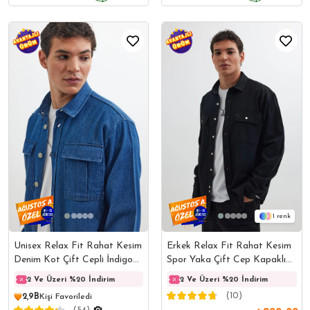
1
Unisex Relax Fit Rahat Kesim
Erkek Relax Fit Rahat Kesim
Denim Kot Çift Cepli İndigo
Spor Yaka Çift Cep Kapaklı
Overshirt Ceket Tarzı Gömlek
Denim Siyah Gömlek
2 Ve Üzeri %20 İndirim
2 Ve Üzeri %20 İndirim
2 Ve Üzeri %20 İndirim
2 Ve 
(10)
2,9B
Kişi Favoriledi