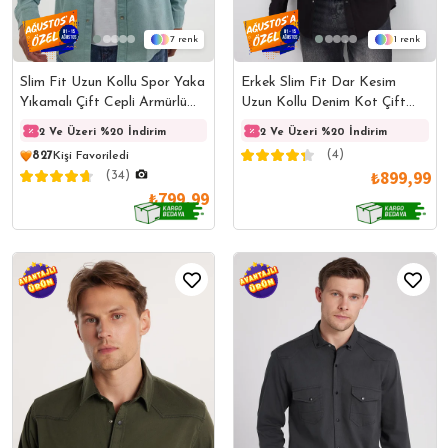
7
1
Slim Fit Uzun Kollu Spor Yaka
Erkek Slim Fit Dar Kesim
Yıkamalı Çift Cepli Armürlü
Uzun Kollu Denim Kot Çift
Denim Kot Mint Erkek
Cep Çıtçıtlı Siyah Gömlek
2 Ve Üzeri %20 İndirim
2 Ve Üzeri %20 İndirim
2 Ve Üzeri %20 İndirim
2 Ve 
Gömlek
(4)
827
Kişi Favoriledi
₺899,99
(34)
₺799,99