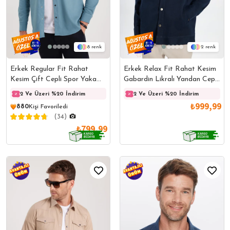
8
2
Erkek Regular Fit Rahat
Erkek Relax Fit Rahat Kesim
Kesim Çift Cepli Spor Yaka
Gabardin Likralı Yandan Cepli
Denim Petrol Gömlek
Lacivert Ceket Gömlek
2 Ve Üzeri %20 İndirim
2 Ve Üzeri %20 İndirim
2 Ve Üzeri %20 İndirim
2 Ve 
₺999,99
880
Kişi Favoriledi
(34)
₺799,99