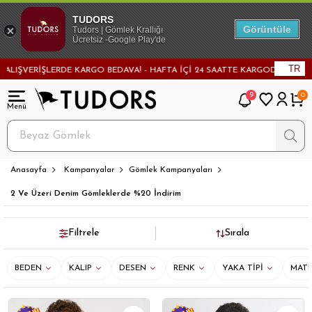
TUDORS
Görüntüle
Tudors | Gömlek Krallığı
Ücretsiz -Google Play'de
TR
DAVA! - HAFTA İÇİ 24 SAATTE KARGODA! - MAĞAZADAN DEĞİŞİM VE İADE İM
9
0
Anasayfa
Kampanyalar
Gömlek Kampanyaları
2 Ve Üzeri Denim Gömleklerde %20 İndirim
Filtrele
Sırala
BEDEN
KALIP
DESEN
RENK
YAKA TİPİ
MATE