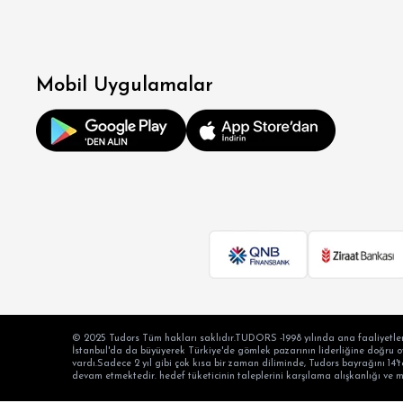
Mobil Uygulamalar
© 2025 Tudors Tüm hakları saklıdır.TUDORS -1998 yılında ana faaliyetler
İstanbul'da da büyüyerek Türkiye'de gömlek pazarının liderliğine doğru oyn
vardı.Sadece 2 yıl gibi çok kısa bir zaman diliminde, Tudors bayrağını 14't
devam etmektedir. hedef tüketicinin taleplerini karşılama alışkanlığı ve 