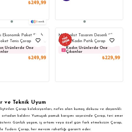
₺249,99
1
lı Ekonomik Paket Siyah
Minimalist Tasarım Desenli 5'li
Soket Tenis Çorap Sporcu
Günlük Kadın Patik Çorap
e Öne
nlerde Öne
ın Ürünlerde Öne
Kadın Ürünlerde Öne
Kadın Ürünlerde Öne
Kadın Ürünlerde Öne
Kadın Ürünlerde Öne
Kadın Ürünlerde Öne
Kadın Ürünler
Kadın Ü
Ka
anlar
Çıkanlar
Çıkanlar
Çıkanlar
Çıkanlar
Çıkanlar
Çıkanlar
Çıkanlar
Çı
₺249,99
₺229,99
or ve Teknik Uyum
iştirilen Çorap koleksiyonları, nefes alan kumaş dokusu ve dayanıklı
i ortadan kaldırır. Yumuşak pamuk karışımı sayesinde Çorap, teri emer
österir. Günlük yaşam, iş ortamı veya özel gün fark etmeksizin Çorap,
le Tudors Çorap, her mevsim rahatlığı garanti eder.