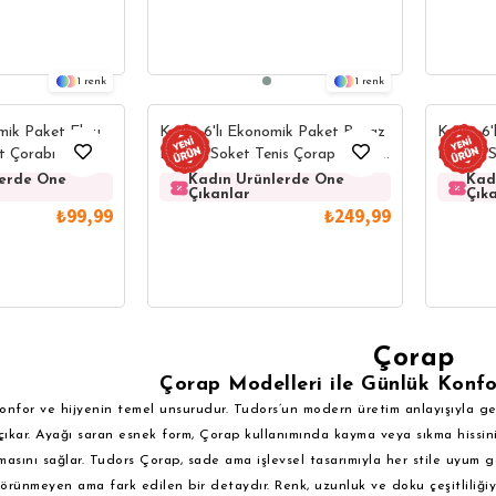
1
1
mik Paket Ekru
Kadın 6'lı Ekonomik Paket Beyaz
Kadın 6'
et Çorabı
Konçlu Soket Tenis Çorap Sporcu
Konçlu 
Çorabı
Çorabı
lerde Öne
Kadın Ürünlerde Öne
Kadın Ürünlerde Öne
Kadın Ürünlerd
Kadın Ürü
Kad
Çıkanlar
Çıkanlar
Çıkanlar
Çıkanlar
Çık
₺99,99
₺249,99
Çorap
Çorap Modelleri ile Günlük Konf
nfor ve hijyenin temel unsurudur. Tudors’un modern üretim anlayışıyla gel
çıkar. Ayağı saran esnek form, Çorap kullanımında kayma veya sıkma hissin
masını sağlar. Tudors Çorap, sade ama işlevsel tasarımıyla her stile uyum g
örünmeyen ama fark edilen bir detaydır. Renk, uzunluk ve doku çeşitliliğiy