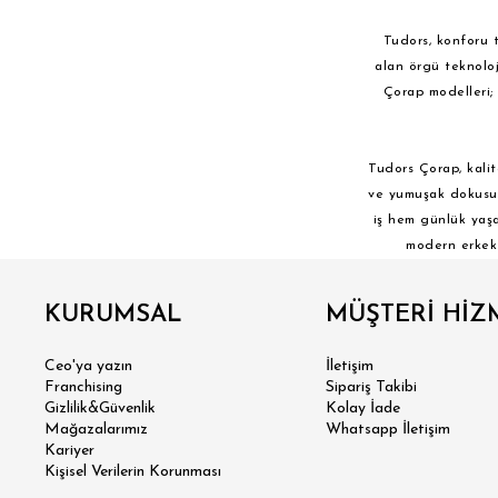
10 ADET
3 Adet
Tudors, konforu t
alan örgü teknoloj
5 Adet
Çorap modelleri;
6 Adet
8 Adet
Tudors Çorap, kalit
ve yumuşak dokusu, 
Fiyat Aralığı
iş hem günlük yaşam
modern erkek 
Filtrele
KURUMSAL
MÜŞTERİ HİZ
Ceo'ya yazın
İletişim
Franchising
Sipariş Takibi
Gizlilik&Güvenlik
Kolay İade
Mağazalarımız
Whatsapp İletişim
Kariyer
Kişisel Verilerin Korunması