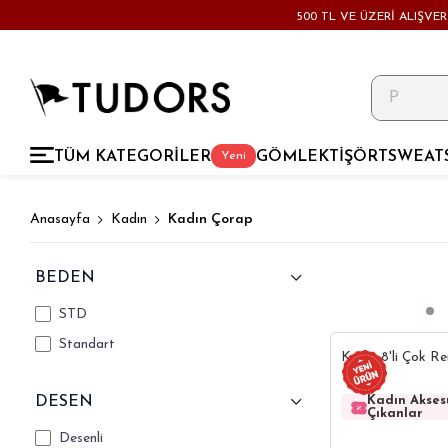
500 TL VE ÜZERİ ALIŞVE
TÜM KATEGORİLER
GÖMLEK
TİŞÖRT
SWEAT
Yeni
Anasayfa
Kadın
Kadın Çorap
BEDEN
STD
Standart
Kadın 8'li Çok Re
DESEN
Kadın Akse
Çıkanlar
Desenli