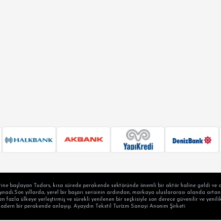
ine başlayan Tudors, kısa sürede perakende sektöründe önemli bir aktör haline geldi ve a
adı.Son yıllarda, yerel bir başarı serisinin ardından, markaya uluslararası alanda artan b
en fazla ülkeye yerleştirmiş ve sürekli yenilenen bir seçkisiyle son derece güvenilir ve yen
modern bir perakende anlayışı. Ayaydın Tekstil Turizm Sanayi Anonim Şirketi