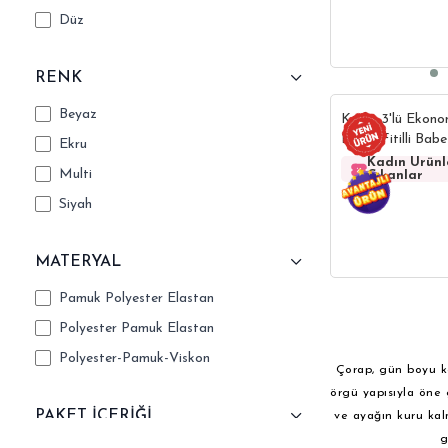
Düz
RENK
Beyaz
Kadın 3'lü Ekono
Esnek Fitilli Bab
Ekru
Kadın Ürün
Multi
Çıkanlar
Siyah
MATERYAL
Pamuk Polyester Elastan
Polyester Pamuk Elastan
Polyester-Pamuk-Viskon
Çorap, gün boyu ko
örgü yapısıyla öne 
PAKET İÇERİĞİ
ve ayağın kuru kal
g