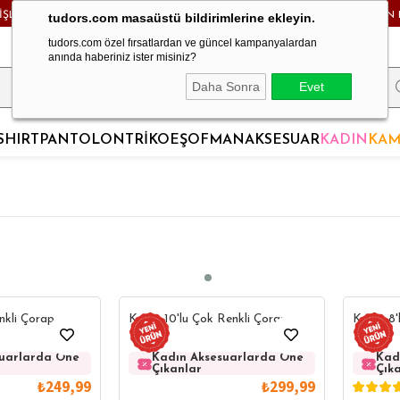
RİŞLERDE KARGO BEDAVA! - HAFTA İÇİ 24 SAATTE KARGODA! - MAĞAZADAN 
tudors.com masaüstü bildirimlerine ekleyin.
tudors.com özel fırsatlardan ve güncel kampanyalardan
anında haberiniz ister misiniz?
Daha Sonra
Evet
SHIRT
PANTOLON
TRİKO
EŞOFMAN
AKSESUAR
KADIN
KAM
nkli Çorap
Kadın 10'lu Çok Renkli Çorap
Kadın 8'
suarlarda Öne
Kadın Aksesuarlarda Öne
Kadın Aksesuarlarda Öne
Kadın Aksesuarl
Kadın Aks
Kad
Çıkanlar
Çıkanlar
Çıkanlar
Çıkanlar
Çık
₺249,99
₺299,99