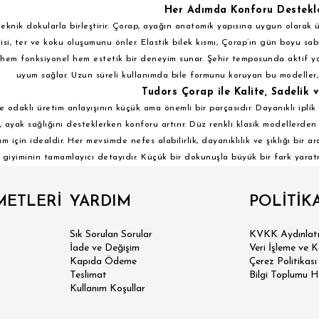
Her Adımda Konforu Destekl
eknik dokularla birleştirir. Çorap, ayağın anatomik yapısına uygun olarak ü
isi, ter ve koku oluşumunu önler. Elastik bilek kısmı, Çorap’ın gün boyu sab
 hem fonksiyonel hem estetik bir deneyim sunar. Şehir temposunda aktif y
uyum sağlar. Uzun süreli kullanımda bile formunu koruyan bu modeller, 
Tudors Çorap ile Kalite, Sadelik v
e odaklı üretim anlayışının küçük ama önemli bir parçasıdır. Dayanıklı iplik
ayak sağlığını desteklerken konforu artırır. Düz renkli klasik modellerde
 için idealdir. Her mevsimde nefes alabilirlik, dayanıklılık ve şıklığı bir a
giyiminin tamamlayıcı detayıdır. Küçük bir dokunuşla büyük bir fark yaratma
METLERİ
YARDIM
POLİTİK
Sık Sorulan Sorular
KVKK Aydınlatm
İade ve Değişim
Veri İşleme ve 
Kapıda Ödeme
Çerez Politikası
Teslimat
Bilgi Toplumu H
Kullanım Koşullar