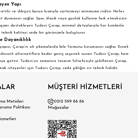
eyen Yapı
retilir ve dikişsiz burun kısmıyla sürtünmeyi minimuma indirir. Nefes
it durmasını sağlar. Spor, klasik veya günlük kullanım fark etmeksizin
aşamı destekleyen Tudors Çorap, minimal detaylarıyla her kombinle
teknik kaliteyi sade bir görünümle buluşturur.
e Dayanıklılık
 yapısı, Çorap’ın sık yıkamalarda bile formunu korumasını sağlar. Esnek
n desenli alternatiflere kadar geniş seçenek sunan Tudors Çorap, hem
raya getirir. Tudors’un zamansız tasarım felsefesiyle şekillenen Çorap,
k isteyenler için Tudors Çorap, sade şıklığın en teknik halidir.
ALAR
MÜŞTERİ HİZMETLERİ
a Metinleri
0212 599 86 86
Koruma Politikası
Mağazalar
izmetleri