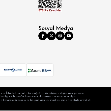
Sosyal Medya
slen İstanbul merkezli bir mağazayı Anadolu'ya doğru genişleterek,
ir ilgi ve Tudors'un kendisinin uluslararası olmaya olan ilgisi
ilikçi kalarak, dünyanın en başarılı gömlek markası olma hedefiyle aralıksız