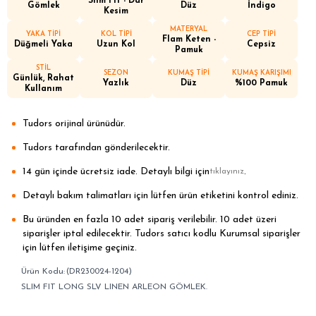
Slim Fit - Dar
Gömlek
Düz
İndigo
Kesim
MATERYAL
YAKA TİPİ
KOL TİPİ
CEP TİPİ
Flam Keten -
Düğmeli Yaka
Uzun Kol
Cepsiz
Pamuk
STİL
SEZON
KUMAŞ TİPİ
KUMAŞ KARIŞIMI
Günlük, Rahat
Yazlık
Düz
%100 Pamuk
Kullanım
Tudors orijinal ürünüdür.
Tudors tarafından gönderilecektir.
14 gün içinde ücretsiz iade. Detaylı bilgi için
.
tıklayınız
Detaylı bakım talimatları için lütfen ürün etiketini kontrol ediniz.
Bu üründen en fazla 10 adet sipariş verilebilir. 10 adet üzeri
siparişler iptal edilecektir. Tudors satıcı kodlu Kurumsal siparişler
için lütfen iletişime geçiniz.
(DR230024-1204)
SLIM FIT LONG SLV LINEN ARLEON GÖMLEK.