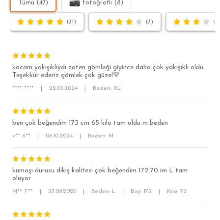
Tümü (47)
fotoğraflı (8)
(31)
(7)
kocam yakışıklıydı zaten gömleği giyince daha çok yakışıklı oldu
Teşekkür ederiz gömlek çok güzel💙
**** ****
|
22.03.2024
|
Beden: XL
SÜPER SLİM FİT
ben çok beğendim 173 cm 65 kilo tam oldu m beden
v** ö**
|
06.10.2024
|
Beden: M
MODERN SLİM FİT
KLASİK FİT
kumaşı durusu dikiş kalitesi çok beğendim 172 70 im L tam
RELAX FİT
oluyor
OVERSİZE
M** T**
|
27.08.2025
|
Beden: L
|
Boy: 172
|
Kilo: 72
BÜYÜK BEDEN