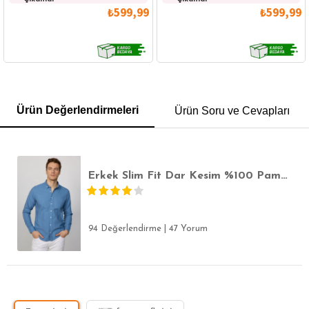
₺599,99
₺599,99
GÖMLEK
SWEATSHIRT
TRİKO
TSHIRT
Ürün Değerlendirmeleri
Ürün Soru ve Cevapları
POLO YAKA T-SHIRT
KEMER
BOXER
SLİM FİT
Erkek Slim Fit Dar Kesim %100 Pamuk Keten Doku Düğmeli Yaka Indigo Gömlek
94 Değerlendirme
|
47 Yorum