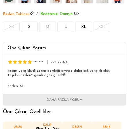
Bedeninizi Danışın
Beden Tablosu
XS
S
M
L
XL
XXL
Öne Çıkan Yorum
*** ***
22.03.2024
kocam yakışıklıydı zaten gömleği giyince daha çok yakışıklı oldu
Teşekkür ederiz gömlek çok güzel💙
Beden: XL
DAHA FAZLA YORUM
Öne Çıkan Özellikler
KALIP
ÜRÜN
DESEN
RENK