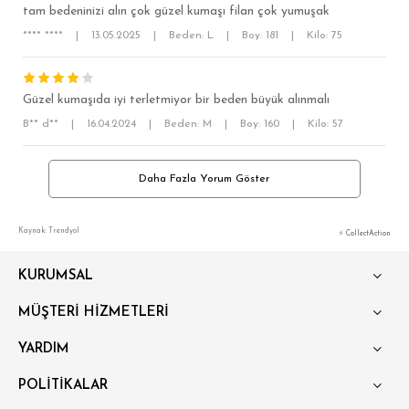
tam bedeninizi alın çok güzel kumaşı filan çok yumuşak
**** ****
|
13.05.2025
|
Beden: L
|
Boy: 181
|
Kilo: 75
Güzel kumaşıda iyi terletmiyor bir beden büyük alınmalı
B** d**
|
16.04.2024
|
Beden: M
|
Boy: 160
|
Kilo: 57
Daha Fazla Yorum Göster
Kaynak: Trendyol
⚡ CollectAction
KURUMSAL
MÜŞTERİ HİZMETLERİ
YARDIM
POLİTİKALAR