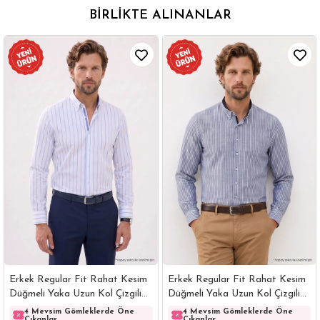
BIRLIKTE ALINANLAR
Erkek Regular Fit Rahat Kesim
Erkek Regular Fit Rahat Kesim
Düğmeli Yaka Uzun Kol Çizgili
Düğmeli Yaka Uzun Kol Çizgili
Pamuklu Beyaz Gömlek
Pamuklu Lacivert Gömlek
4 Mevsim Gömleklerde Öne
4 Mevsim Gömleklerde Öne
Çıkanlar
Çıkanlar