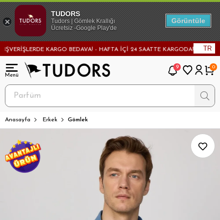
TUDORS
Görüntüle
Tudors | Gömlek Krallığı
Ücretsiz -Google Play'de
TR
ERİŞLERDE KARGO BEDAVA! - HAFTA İÇİ 24 SAATTE KARGODA! - MAĞAZADAN 
9
0
Anasayfa
Erkek
Gömlek