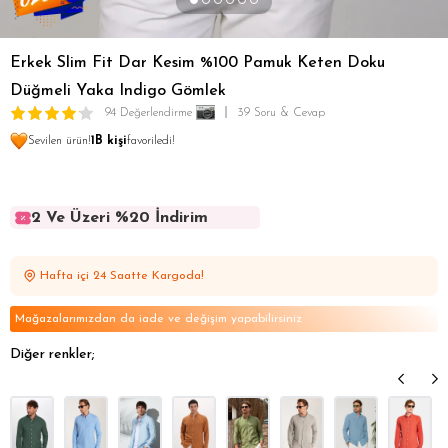
Erkek Slim Fit Dar Kesim %100 Pamuk Keten Doku
Düğmeli Yaka Indigo Gömlek
94 Değerlendirme
39 Soru & Cevap
Sevilen ürün!
1B kişi
favoriledi!
2 Ve Üzeri %20 İndirim
2 Ve Üzeri %20 İndirim
2 Ve Üzeri %20 İndirim
Hafta içi 24 Saatte Kargoda!
2 Ve Üzeri %20 İndirim
2 Ve Üzeri %20 İndirim
Mağazalarımızdan da iade ve değişim yapabilirsiniz
Diğer renkler;