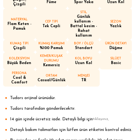
Füme
Spor Yaka
Uzun Kol
Çizgili
STİL
Günlük
MATERYAL
kullanım -
CEP TİPİ
SEZON
Flam Keten -
Tek Cepli
Battal kesim -
Yazlık
Pamuk
Rahat
kullanım
KUMAŞ TİPİ
KUMAŞ KARIŞIMI
BOY / ÖLÇÜ
ÜRÜN DETAYI
Çizgili
%100 Pamuk
Standart
Düğme
KEMER/KUŞAK
KOLEKSİYON
KOL BOYU
SİLÜET
DURUMU
Büyük Beden
Uzun Kol
Basic
Kemersiz
PERSONA
ORTAM
MENŞEİ
Cool &
Casual/Günlük
TR
Comfort
Tudors orijinal ürünüdür.
Tudors tarafından gönderilecektir.
14 gün içinde ücretsiz iade. Detaylı bilgi için
.
tıklayınız
Detaylı bakım talimatları için lütfen ürün etiketini kontrol ediniz.