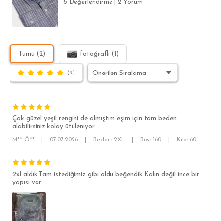
6 Değerlendirme
|
2 Yorum
Tümü (2)
fotoğraflı (1)
(2)
Çok güzel yeşil rengini de almıştım eşim için tam beden
alabilirsiniz.kolay ütüleniyor
M** Ö**
|
07.07.2026
|
Beden: 2XL
|
Boy: 160
|
Kilo: 60
2xl aldık.Tam istediğimiz gibi oldu beğendik.Kalın değil ince bir
yapısı var.
SÜPER SLİM FİT
MODERN SLİM FİT