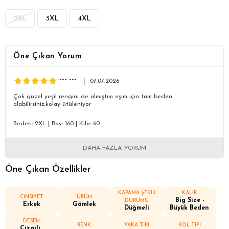
2XL
3XL
4XL
Öne Çıkan Yorum
*** ***
07.07.2026
Çok güzel yeşil rengini de almıştım eşim için tam beden
alabilirsiniz.kolay ütüleniyor
Beden: 2XL
|
Boy: 160
|
Kilo: 60
DAHA FAZLA YORUM
Öne Çıkan Özellikler
KAPAMA ŞEKLİ
KALIP
CİNSİYET
ÜRÜN
Big Size -
DURUMU
Erkek
Gömlek
Düğmeli
Büyük Beden
DESEN
RENK
YAKA TİPİ
KOL TİPİ
Çizgili