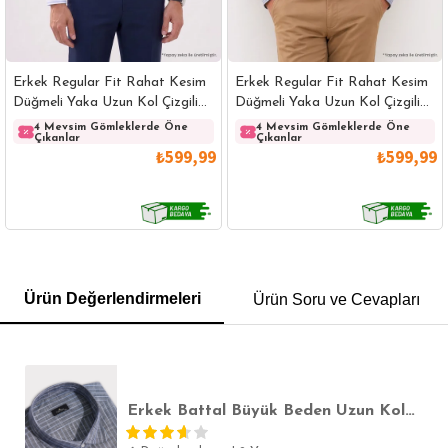
Erkek Regular Fit Rahat Kesim
Erkek Regular Fit Rahat Kesim
Düğmeli Yaka Uzun Kol Çizgili
Düğmeli Yaka Uzun Kol Çizgili
Pamuklu Beyaz Gömlek
Pamuklu Lacivert Gömlek
4 Mevsim Gömleklerde Öne
4 Mevsim Gömleklerde Öne
Çıkanlar
Çıkanlar
₺599,99
₺599,99
GÖMLEK
SWEATSHIRT
TRİKO
TSHIRT
Ürün Değerlendirmeleri
Ürün Soru ve Cevapları
POLO YAKA T-SHIRT
KEMER
BOXER
SLİM FİT
Erkek Battal Büyük Beden Uzun Kollu Çizgili Keten Efektli Spor Yaka Füme Gömlek