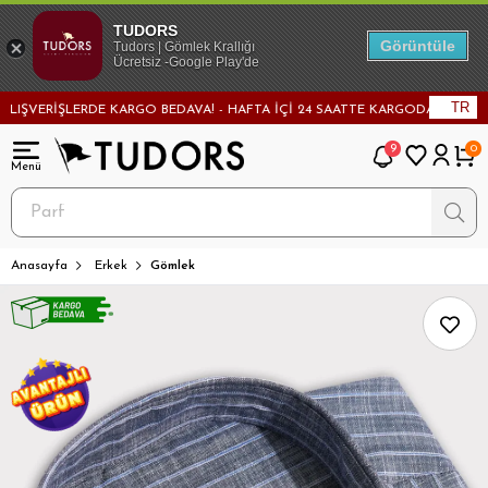
TUDORS
Görüntüle
Tudors | Gömlek Krallığı
Ücretsiz -Google Play'de
TR
VERİŞLERDE KARGO BEDAVA! - HAFTA İÇİ 24 SAATTE KARGODA! - MAĞAZADAN
9
0
Anasayfa
Erkek
Gömlek