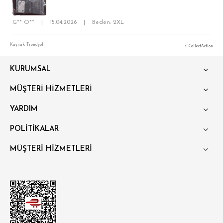
KLASİK FİT
RELAX FİT
G** Ö**
|
15.04.2026
|
Beden: 2XL
OVERSİZE
Kaynak: Trendyol
⚡ CollectAction
BÜYÜK BEDEN
KURUMSAL
MÜŞTERİ HİZMETLERİ
YARDIM
POLİTİKALAR
MÜŞTERİ HİZMETLERİ