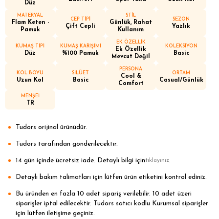
Düz
MATERYAL
STİL
CEP TİPİ
SEZON
Flam Keten -
Günlük, Rahat
Çift Cepli
Yazlık
Pamuk
Kullanım
EK ÖZELLİK
KUMAŞ TİPİ
KUMAŞ KARIŞIMI
KOLEKSİYON
Ek Özellik
Düz
%100 Pamuk
Basic
Mevcut Değil
PERSONA
KOL BOYU
SİLÜET
ORTAM
Cool &
Uzun Kol
Basic
Casual/Günlük
Comfort
MENŞEİ
TR
Tudors orijinal ürünüdür.
Tudors tarafından gönderilecektir.
14 gün içinde ücretsiz iade. Detaylı bilgi için
.
tıklayınız
Detaylı bakım talimatları için lütfen ürün etiketini kontrol ediniz.
Bu üründen en fazla 10 adet sipariş verilebilir. 10 adet üzeri
siparişler iptal edilecektir. Tudors satıcı kodlu Kurumsal siparişler
için lütfen iletişime geçiniz.