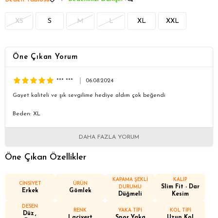
XS
S
M
L
XL
XXL
Öne Çıkan Yorum
*** ***
06.08.2024
Gayet kaliteli ve şık sevgilime hediye aldım çok beğendi
Beden: XL
DAHA FAZLA YORUM
Öne Çıkan Özellikler
KAPAMA ŞEKLİ
KALIP
CİNSİYET
ÜRÜN
Slim Fit - Dar
DURUMU
Erkek
Gömlek
Düğmeli
Kesim
DESEN
RENK
YAKA TİPİ
KOL TİPİ
Düz
Lacivert
Spor Yaka
Uzun Kol