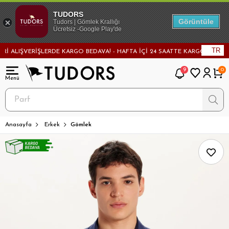
TUDORS
Görüntüle
Tudors | Gömlek Krallığı
Ücretsiz -Google Play'de
TR
LIŞVERİŞLERDE KARGO BEDAVA! - HAFTA İÇİ 24 SAATTE KARGODA! - MAĞAZA
9
0
Anasayfa
Erkek
Gömlek