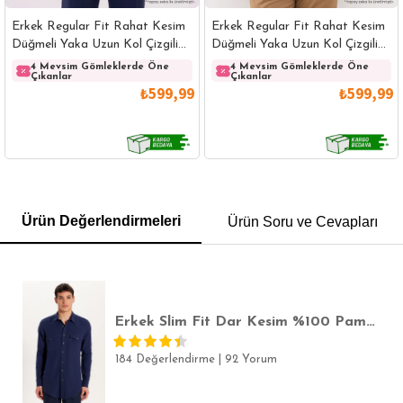
Erkek Regular Fit Rahat Kesim
Erkek Regular Fit Rahat Kesim
Düğmeli Yaka Uzun Kol Çizgili
Düğmeli Yaka Uzun Kol Çizgili
Pamuklu Beyaz Gömlek
Pamuklu Lacivert Gömlek
4 Mevsim Gömleklerde Öne
4 Mevsim Gömleklerde Öne
Çıkanlar
Çıkanlar
₺599,99
₺599,99
GÖMLEK
SWEATSHIRT
TRİKO
TSHIRT
Ürün Değerlendirmeleri
Ürün Soru ve Cevapları
POLO YAKA T-SHIRT
KEMER
BOXER
SLİM FİT
Erkek Slim Fit Dar Kesim %100 Pamuk Keten Doku Çift Cep Spor Yaka Lacivert Gömlek
184 Değerlendirme
|
92 Yorum