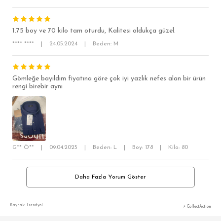
OVERSİZE
BÜYÜK BEDEN
1.75 boy ve 70 kilo tam oturdu, Kalitesi oldukça güzel.
**** ****
|
24.05.2024
|
Beden: M
Gömleğe bayıldım fiyatına göre çok iyi yazlık nefes alan bir ürün
rengi birebir aynı
G** Ö**
|
09.04.2025
|
Beden: L
|
Boy: 178
|
Kilo: 80
Daha Fazla Yorum Göster
Kaynak: Trendyol
⚡ CollectAction