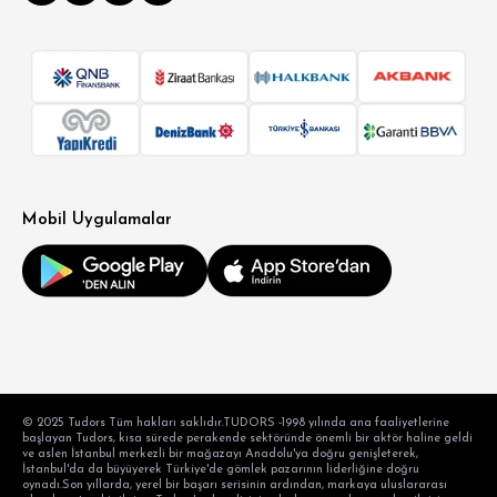
Mobil Uygulamalar
© 2025 Tudors Tüm hakları saklıdır.TUDORS -1998 yılında ana faaliyetlerine
başlayan Tudors, kısa sürede perakende sektöründe önemli bir aktör haline geldi
ve aslen İstanbul merkezli bir mağazayı Anadolu'ya doğru genişleterek,
İstanbul'da da büyüyerek Türkiye'de gömlek pazarının liderliğine doğru
oynadı.Son yıllarda, yerel bir başarı serisinin ardından, markaya uluslararası