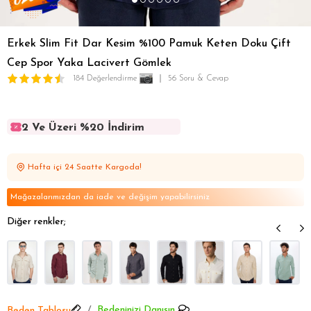
Erkek Slim Fit Dar Kesim %100 Pamuk Keten Doku Çift
Cep Spor Yaka Lacivert Gömlek
184 Değerlendirme
56 Soru & Cevap
2 Ve Üzeri %20 İndirim
2 Ve Üzeri %20 İndirim
2 Ve Üzeri %20 İndirim
Hafta içi 24 Saatte Kargoda!
2 Ve Üzeri %20 İndirim
2 Ve Üzeri %20 İndirim
Mağazalarımızdan da iade ve değişim yapabilirsiniz
Diğer renkler;
Bedeninizi Danışın
Beden Tablosu