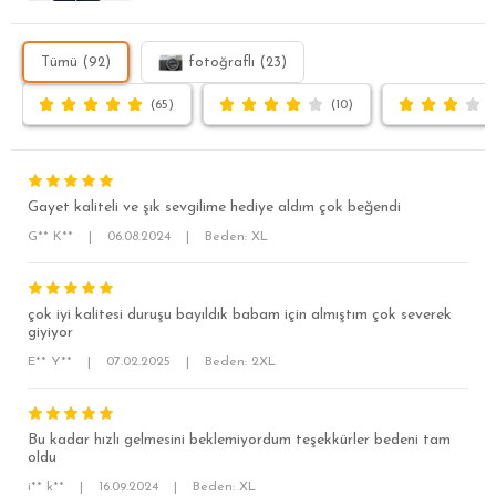
Tümü (92)
fotoğraflı (23)
(65)
(10)
Gayet kaliteli ve şık sevgilime hediye aldım çok beğendi
G** K**
|
06.08.2024
|
Beden: XL
çok iyi kalitesi duruşu bayıldık babam için almıştım çok severek
giyiyor
E** Y**
|
07.02.2025
|
Beden: 2XL
SÜPER SLİM FİT
MODERN SLİM FİT
Bu kadar hızlı gelmesini beklemiyordum teşekkürler bedeni tam
KLASİK FİT
oldu
RELAX FİT
i** k**
|
16.09.2024
|
Beden: XL