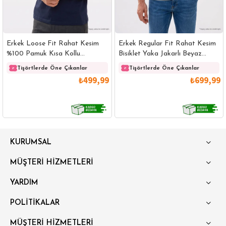
Erkek Loose Fit Rahat Kesim
Erkek Regular Fit Rahat Kesim
%100 Pamuk Kısa Kollu
Bisiklet Yaka Jakarlı Beyaz
Lacivert Bisiklet Yaka Tişört
Üzeri Siyah Çizgili Tişört
Tişörtlerde Öne Çıkanlar
Tişörtlerde Öne Çıkanlar
₺499,99
₺699,99
GÖMLEK
SWEATSHIRT
TRİKO
TSHIRT
KURUMSAL
POLO YAKA T-SHIRT
KEMER
BOXER
MÜŞTERİ HİZMETLERİ
SLİM FİT
YARDIM
POLİTİKALAR
MÜŞTERİ HİZMETLERİ