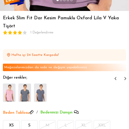
Erkek Slim Fit Dar Kesim Pamuklu Oxford Lila V Yaka
Tişört
1 Değerlendirme
Hafta içi 24 Saatte Kargoda!
Mağazalarımızdan da iade ve değişim yapabilirsiniz
Diğer renkler;
Bedeninizi Danışın
Beden Tablosu
XS
S
M
L
XL
XXL