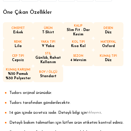
Öne Çıkan Özellikler
KALIP
CİNSİYET
ÜRÜN
DESEN
Slim Fit - Dar
Erkek
T-Shirt
Düz
Kesim
RENK
YAKA TİPİ
KOL TİPİ
MATERYAL
Lila
V Yaka
Kısa Kol
Oxford
STİL
CEP TİPİ
SEZON
KUMAŞ TİPİ
Günlük, Rahat
Cepsiz
4 Mevsim
Düz
Kullanım
KUMAŞ KARIŞIMI
BOY / ÖLÇÜ
%50 Pamuk
Standart
%50 Polyester
Tudors orijinal ürünüdür.
Tudors tarafından gönderilecektir.
14 gün içinde ücretsiz iade. Detaylı bilgi için
.
tıklayınız
Detaylı bakım talimatları için lütfen ürün etiketini kontrol ediniz.