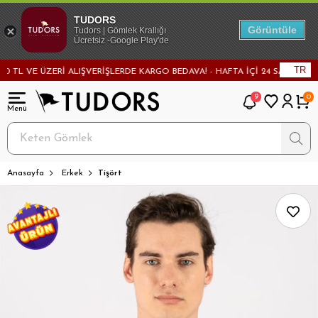
TUDORS
Görüntüle
Tudors | Gömlek Krallığı
Ücretsiz -Google Play'de
TR
L VE ÜZERİ ALIŞVERİŞLERDE KARGO BEDAVA! - HAFTA İÇİ 24 SAATTE KARGO
9
0
Anasayfa
Erkek
Tişört