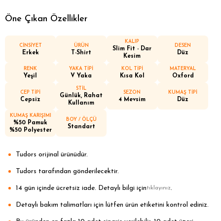
Öne Çıkan Özellikler
KALIP
CİNSİYET
ÜRÜN
DESEN
Slim Fit - Dar
Erkek
T-Shirt
Düz
Kesim
RENK
YAKA TİPİ
KOL TİPİ
MATERYAL
Yeşil
V Yaka
Kısa Kol
Oxford
STİL
CEP TİPİ
SEZON
KUMAŞ TİPİ
Günlük, Rahat
Cepsiz
4 Mevsim
Düz
Kullanım
KUMAŞ KARIŞIMI
BOY / ÖLÇÜ
%50 Pamuk
Standart
%50 Polyester
Tudors orijinal ürünüdür.
Tudors tarafından gönderilecektir.
14 gün içinde ücretsiz iade. Detaylı bilgi için
.
tıklayınız
Detaylı bakım talimatları için lütfen ürün etiketini kontrol ediniz.