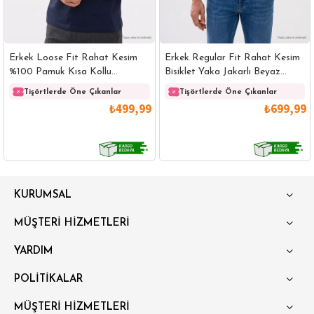
Erkek Loose Fit Rahat Kesim
Erkek Regular Fit Rahat Kesim
%100 Pamuk Kısa Kollu
Bisiklet Yaka Jakarlı Beyaz
Lacivert Bisiklet Yaka Tişört
Üzeri Siyah Çizgili Tişört
Tişörtlerde Öne Çıkanlar
Tişörtlerde Öne Çıkanlar
₺499,99
₺699,99
GÖMLEK
SWEATSHIRT
TRİKO
TSHIRT
KURUMSAL
POLO YAKA T-SHIRT
KEMER
BOXER
MÜŞTERİ HİZMETLERİ
SLİM FİT
YARDIM
POLİTİKALAR
MÜŞTERİ HİZMETLERİ