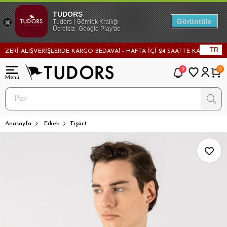
TUDORS
Görüntüle
Tudors | Gömlek Krallığı
Ücretsiz -Google Play'de
TR
Rİ ALIŞVERİŞLERDE KARGO BEDAVA! - HAFTA İÇİ 24 SAATTE KARGODA! - M
9
0
Anasayfa
Erkek
Tişört