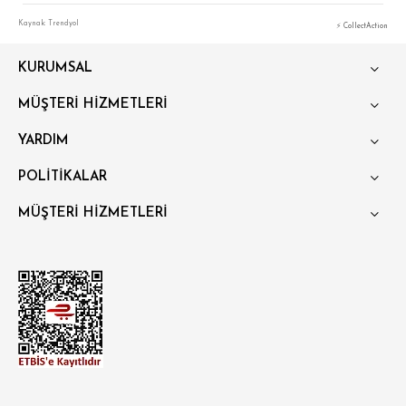
Kaynak: Trendyol
⚡ CollectAction
KURUMSAL
SÜPER SLİM FİT
MÜŞTERİ HİZMETLERİ
MODERN SLİM FİT
YARDIM
KLASİK FİT
POLİTİKALAR
RELAX FİT
MÜŞTERİ HİZMETLERİ
OVERSİZE
BÜYÜK BEDEN