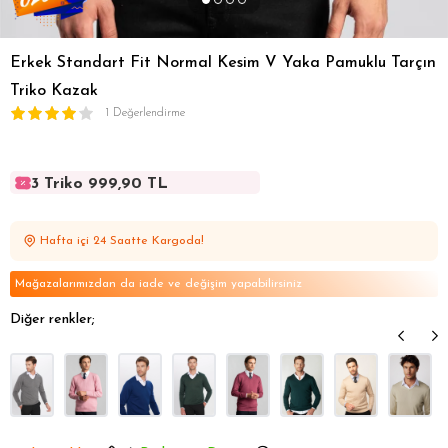
Erkek Standart Fit Normal Kesim V Yaka Pamuklu Tarçın
Triko Kazak
1 Değerlendirme
3 Triko 999,90 TL
3 Triko 999,90 TL
3 Triko 999,90 TL
Hafta içi 24 Saatte Kargoda!
3 Triko 999,90 TL
3 Triko 999,90 TL
Mağazalarımızdan da iade ve değişim yapabilirsiniz
Diğer renkler;