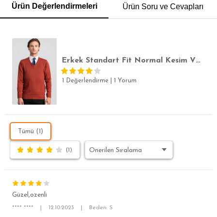
Ürün Değerlendirmeleri
Ürün Soru ve Cevapları
POLO YAKA T-SHIRT
KEMER
BOXER
SLİM FİT
Erkek Standart Fit Normal Kesim V Yaka Pamuklu Tarçın Triko Kazak
1 Değerlendirme
|
1 Yorum
Tümü (1)
(1)
Güzel,ozenli
**** ****
|
12.10.2023
|
Beden: S