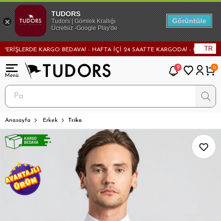
TUDORS
Görüntüle
Tudors | Gömlek Krallığı
Ücretsiz -Google Play'de
TR
İŞLERDE KARGO BEDAVA! - HAFTA İÇİ 24 SAATTE KARGODA! - MAĞAZADAN D
9
0
Anasayfa
Erkek
Triko