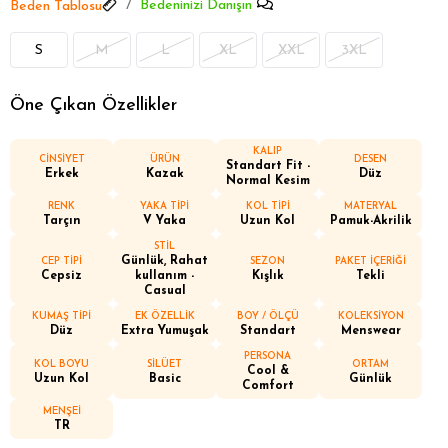
Bedeninizi Danışın
Beden Tablosu
S
M
L
XL
XXL
3XL
Öne Çıkan Özellikler
KALIP
CİNSİYET
ÜRÜN
DESEN
Standart Fit -
Erkek
Kazak
Düz
Normal Kesim
RENK
YAKA TİPİ
KOL TİPİ
MATERYAL
Tarçın
V Yaka
Uzun Kol
Pamuk-Akrilik
STİL
Günlük, Rahat
CEP TİPİ
SEZON
PAKET İÇERİĞİ
Cepsiz
kullanım -
Kışlık
Tekli
Casual
KUMAŞ TİPİ
EK ÖZELLİK
BOY / ÖLÇÜ
KOLEKSİYON
Düz
Extra Yumuşak
Standart
Menswear
PERSONA
KOL BOYU
SİLÜET
ORTAM
Cool &
Uzun Kol
Basic
Günlük
Comfort
MENŞEİ
TR