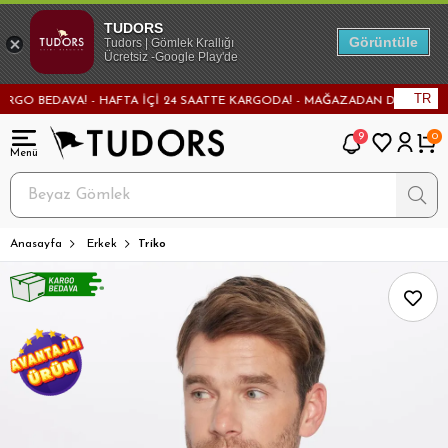
TUDORS
Görüntüle
Tudors | Gömlek Krallığı
Ücretsiz -Google Play'de
TR
BEDAVA! - HAFTA İÇİ 24 SAATTE KARGODA! - MAĞAZADAN DEĞİŞİM VE İADE
9
0
Anasayfa
Erkek
Triko