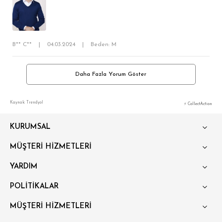
B** C**
|
04.03.2024
|
Beden: M
Daha Fazla Yorum Göster
Kaynak: Trendyol
⚡ CollectAction
KURUMSAL
MÜŞTERİ HİZMETLERİ
YARDIM
POLİTİKALAR
MÜŞTERİ HİZMETLERİ