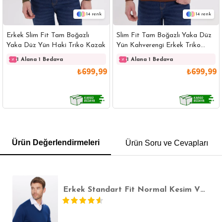
14
14
Erkek Slim Fit Tam Boğazlı
Slim Fit Tam Boğazlı Yaka Düz
Yaka Düz Yün Haki Triko Kazak
Yün Kahverengi Erkek Triko
Kazak
1 Alana 1 Bedava
1 Alana 1 Bedava
₺699,99
₺699,99
GÖMLEK
SWEATSHIRT
TRİKO
TSHIRT
Ürün Değerlendirmeleri
Ürün Soru ve Cevapları
POLO YAKA T-SHIRT
KEMER
BOXER
SLİM FİT
Erkek Standart Fit Normal Kesim V Yaka Pamuklu Mavi Triko Kazak