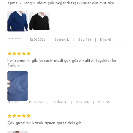
eşime iki rengini aldım çok beğendi teşekkürler alın mutlaka
RELAX FİT
OVERSİZE
BÜYÜK BEDEN
**** ****
|
12.01.2026
|
Beden: L
|
Boy: 164
|
Kilo: 65
her zaman ki gibi bı sasirtmadi çok güzel kaliteli teşekkür ler
Tudors
N** A**
|
13.11.2025
|
Beden: L
|
Boy: 160
|
Kilo: 55
Çok güzel bir kazak aynen görseldeki gibi