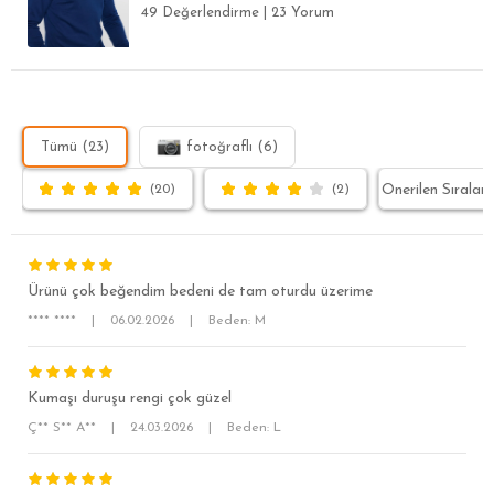
49 Değerlendirme
|
23 Yorum
Tümü (23)
fotoğraflı (6)
(20)
(2)
Ürünü çok beğendim bedeni de tam oturdu üzerime
**** ****
|
06.02.2026
|
Beden: M
Kumaşı duruşu rengi çok güzel
SÜPER SLİM FİT
Ç** S** A**
|
24.03.2026
|
Beden: L
MODERN SLİM FİT
KLASİK FİT