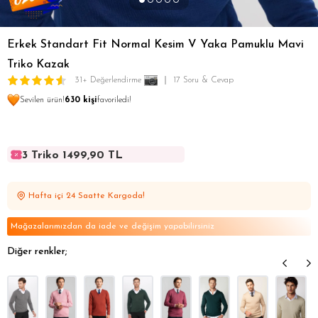
Erkek Standart Fit Normal Kesim V Yaka Pamuklu Mavi
Triko Kazak
31+ Değerlendirme
17 Soru & Cevap
Sevilen ürün!
630 kişi
favoriledi!
3 Triko 1499,90 TL
3 Triko 1499,90 TL
3 Triko 1499,90 TL
Hafta içi 24 Saatte Kargoda!
3 Triko 1499,90 TL
3 Triko 1499,90 TL
Mağazalarımızdan da iade ve değişim yapabilirsiniz
Diğer renkler;