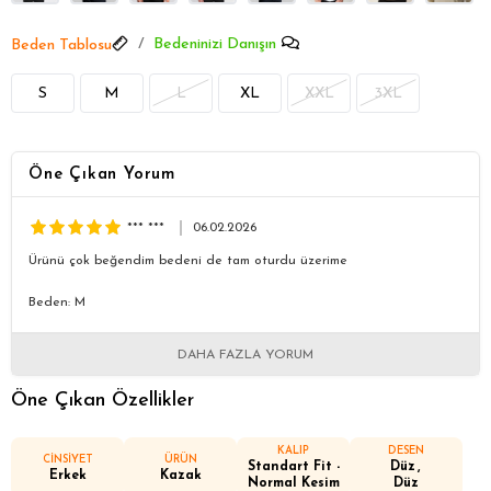
Bedeninizi Danışın
Beden Tablosu
S
M
L
XL
XXL
3XL
Öne Çıkan Yorum
*** ***
06.02.2026
Ürünü çok beğendim bedeni de tam oturdu üzerime
Beden: M
DAHA FAZLA YORUM
Öne Çıkan Özellikler
KALIP
DESEN
CİNSİYET
ÜRÜN
Standart Fit -
Düz
Erkek
Kazak
Normal Kesim
Düz