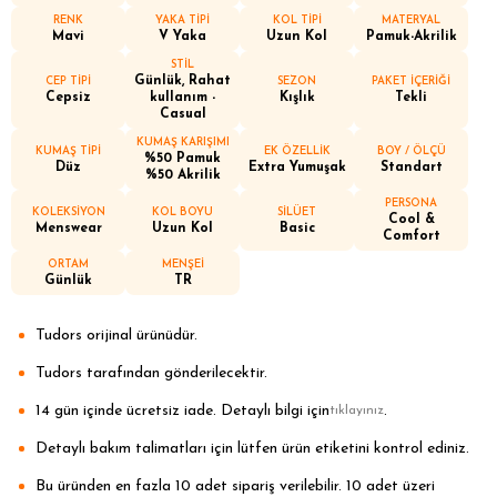
RENK
YAKA TİPİ
KOL TİPİ
MATERYAL
Mavi
V Yaka
Uzun Kol
Pamuk-Akrilik
STİL
Günlük, Rahat
CEP TİPİ
SEZON
PAKET İÇERİĞİ
Cepsiz
kullanım -
Kışlık
Tekli
Casual
KUMAŞ KARIŞIMI
KUMAŞ TİPİ
EK ÖZELLİK
BOY / ÖLÇÜ
%50 Pamuk
Düz
Extra Yumuşak
Standart
%50 Akrilik
PERSONA
KOLEKSİYON
KOL BOYU
SİLÜET
Cool &
Menswear
Uzun Kol
Basic
Comfort
ORTAM
MENŞEİ
Günlük
TR
Tudors orijinal ürünüdür.
Tudors tarafından gönderilecektir.
14 gün içinde ücretsiz iade. Detaylı bilgi için
.
tıklayınız
Detaylı bakım talimatları için lütfen ürün etiketini kontrol ediniz.
Bu üründen en fazla 10 adet sipariş verilebilir. 10 adet üzeri