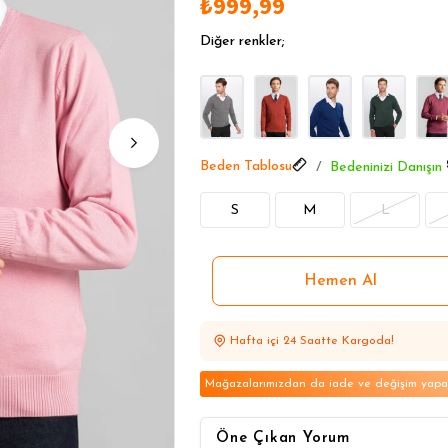
₺999,99
1 Alana 1 Bedava
1 Alana 1 Bedava
Diğer renkler;
1 Alana 1 Bedava
Beden Tablosu
Bedeninizi Danışın
S
M
L
Hafta içi 24 Saatte Kargoda!
Mağazalarımızdan da iade ve değişim yapabi
Öne Çıkan Yorum