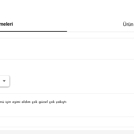
IRT
POLO YAKA T-SHIRT
KEMER
BOXER
meleri
Ürün
İM FİT
 için eşimi aldım çok güzel çok yakıştı