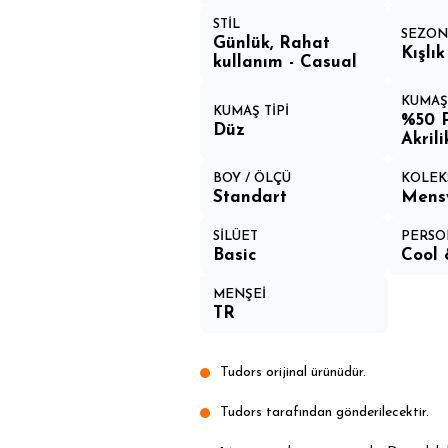
STİL
SEZO
Günlük, Rahat
Kışlık
kullanım - Casual
KUMAŞ
KUMAŞ TİPİ
%50 
Düz
Akrili
BOY / ÖLÇÜ
KOLEK
Standart
Mens
SİLÜET
PERSO
Basic
Cool 
MENŞEİ
TR
Tudors orijinal ürünüdür.
Tudors tarafından gönderilecektir.