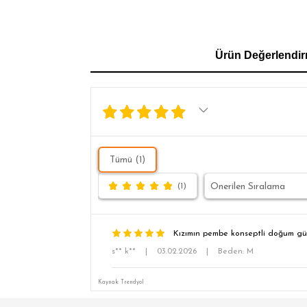
GÖMLEK
SWEATSHIRT
TRİKO
TSH
Ürün Değerlendir
SL
Tümü (1)
(1)
Kızımın pembe konseptli doğum günü
s** k**
|
03.02.2026
|
Beden: M
Kaynak: Trendyol