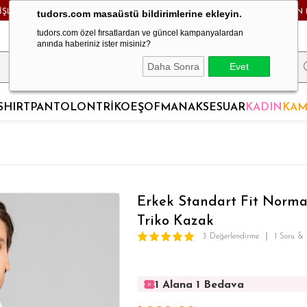
RİŞLERDE KARGO BEDAVA! - HAFTA İÇİ 24 SAATTE KARGODA! - MAĞAZADAN 
tudors.com masaüstü bildirimlerine ekleyin.
tudors.com özel fırsatlardan ve güncel kampanyalardan
anında haberiniz ister misiniz?
Daha Sonra
Evet
SHIRT
PANTOLON
TRİKO
EŞOFMAN
AKSESUAR
KADIN
KAM
Erkek Standart Fit Norm
Triko Kazak
3 Değerlendirme
1 Soru &
1 Alana 1 Bedava
1 Alana 1 Bedava