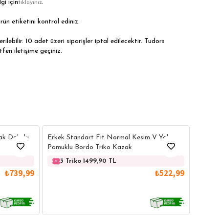
gi için
.
tıklayınız
rün etiketini kontrol ediniz.
ilebilir. 10 adet üzeri siparişler iptal edilecektir. Tudors
tfen iletişime geçiniz.
5
16
Erkek 
ak Dokulu
Erkek Standart Fit Normal Kesim V Yaka
Yaka K
Pamuklu Bordo Triko Kazak
3 
3 Triko 1499,90 TL
₺739,99
₺522,99