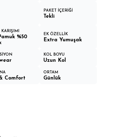
N
PAKET İÇERİĞİ
Tekli
 KARIŞIMI
EK ÖZELLİK
Pamuk %50
Extra Yumuşak
k
SİYON
KOL BOYU
wear
Uzun Kol
NA
ORTAM
& Comfort
Günlük