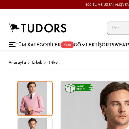
500 TL VE ÜZERİ ALIŞVE
TÜM KATEGORİLER
GÖMLEK
TİŞÖRT
SWEAT
Yeni
Anasayfa
Erkek
Triko