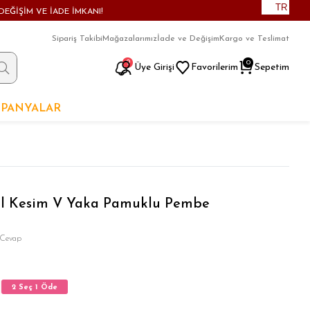
TR
DEĞİŞİM VE İADE İMKANI!
Sipariş Takibi
Mağazalarımız
İade ve Değişim
Kargo ve Teslimat
9
0
Üye Girişi
Favorilerim
Sepetim
PANYALAR
al Kesim V Yaka Pamuklu Pembe
 Cevap
2 Seç 1 Öde
2 Seç 1 Öde