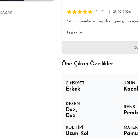
*** ***
03.02.2026
 KAZAK
Kızımın pembe konseptli doğum günü için 
Beden: M
D
Öne Çıkan Özellikler
CİNSİYET
ÜRÜN
Erkek
Kaza
DESEN
RENK
Düz
Pemb
Düz
KOL TİPİ
MATER
Uzun Kol
Pamuk