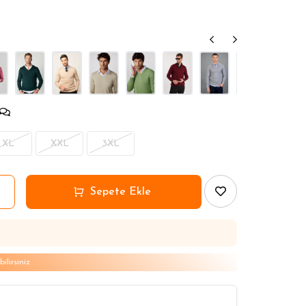
2 Seç 1 Öde
2 Seç 1 Öde
2 Seç 1 Öde
XL
XXL
3XL
lirsiniz