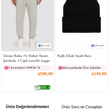
6
18
Unisex Relax Fit Rahat Kesim
Kışlık Erkek Siyah Bere
Şardonlu 3 Cepli Lastikli Jogger
Paça Taş Renk Eşofman Altı
3 Sweatshirt 1499,90 TL
3 Sweatshirt 1499,90 TL
Aksesuarlarda Öne Çıkanlar
3 
₺599,99
₺149,99
GÖMLEK
SWEATSHIRT
TRİKO
TSHIRT
Ürün Değerlendirmeleri
Ürün Soru ve Cevapları
POLO YAKA T-SHIRT
KEMER
BOXER