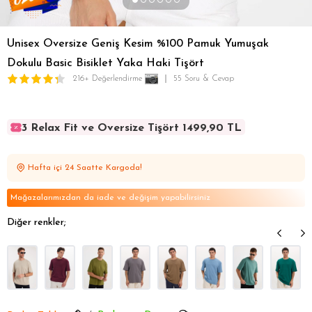
Unisex Oversize Geniş Kesim %100 Pamuk Yumuşak
Dokulu Basic Bisiklet Yaka Haki Tişört
216+ Değerlendirme
55 Soru & Cevap
3 Relax Fit ve Oversize Tişört 1499,90 TL
3 Relax Fit ve Oversize Tişört 1499,90 TL
3 Relax Fit ve Oversize Tişört 1499,90 TL
Hafta içi 24 Saatte Kargoda!
3 Relax Fit ve Oversize Tişört 1499,90 TL
3 Relax Fit ve Oversize Tişört 1499,90 TL
Mağazalarımızdan da iade ve değişim yapabilirsiniz
Diğer renkler;