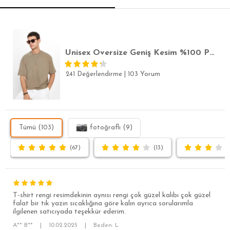
SLİM FİT
Unisex Oversize Geniş Kesim %100 Pamuk Yumuşak Dokulu Basic Bisiklet Yaka Haki Tişört
241 Değerlendirme
|
103 Yorum
Tümü (103)
fotoğraflı (9)
(67)
(13)
T-shirt rengi resimdekinin aynısı rengi çok güzel kalıbı çok güzel
falat bir tık yazın sıcaklığına göre kalın ayrıca sorularımla
ilgilenen satıcıyada teşekkür ederim.
A** B**
|
10.02.2025
|
Beden: L