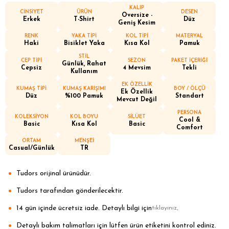
KALIP
CİNSİYET
ÜRÜN
DESEN
Oversize -
Erkek
T-Shirt
Düz
Geniş Kesim
RENK
YAKA TİPİ
KOL TİPİ
MATERYAL
Haki
Bisiklet Yaka
Kısa Kol
Pamuk
STİL
CEP TİPİ
SEZON
PAKET İÇERİĞİ
Günlük, Rahat
Cepsiz
4 Mevsim
Tekli
Kullanım
EK ÖZELLİK
KUMAŞ TİPİ
KUMAŞ KARIŞIMI
BOY / ÖLÇÜ
Ek Özellik
Düz
%100 Pamuk
Standart
Mevcut Değil
PERSONA
KOLEKSİYON
KOL BOYU
SİLÜET
Cool &
Basic
Kısa Kol
Basic
Comfort
ORTAM
MENŞEİ
Casual/Günlük
TR
Tudors orijinal ürünüdür.
Tudors tarafından gönderilecektir.
14 gün içinde ücretsiz iade. Detaylı bilgi için
.
tıklayınız
Detaylı bakım talimatları için lütfen ürün etiketini kontrol ediniz.