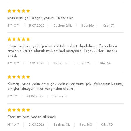
ürünlerini çok beğeniyorum Tudors un
SÜPER SLİM FİT
S** Ö**
|
17.07.2025
|
Beden: 2XL
|
Boy: 189
|
Kilo: 87
MODERN SLİM FİT
KLASİK FİT
Hayatımda giyindiğim en kaliteli t-shirt diyebilirim. Gerçekten
fiyat ve kalite olarak mükemmel seviyede. Teşekkürler Tudors
RELAX FİT
ailesi.
OVERSİZE
K** G**
|
13.05.2025
|
Beden: M
|
Boy: 175
|
Kilo: 84
BÜYÜK BEDEN
Kumaşı biraz kalın ama çok kaliteli ve yumuşak. Yakasının kesimi,
dikişleri düzgün. Her renginden aldım.
B** İ**
|
29.08.2025
|
Beden: M
Oversiz tam beden alınmalı
H** A**
|
21.05.2026
|
Beden: XL
|
Boy: 160
|
Kilo: 70