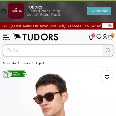
TUDORS
Görüntüle
Tudors | Gömlek Krallığı
Ücretsiz -Google Play'de
TR
İŞLERDE KARGO BEDAVA! - HAFTA İÇİ 24 SAATTE KARGODA! - MAĞAZADAN D
9
0
Anasayfa
Erkek
Tişört