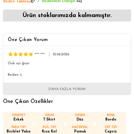
Bedeninizi Danışın
Beden Tablosu
Ürün stoklarımızda kalmamıştır.
Öne Çıkan Yorum
*** ***
12.06.2026
Öok iiyi ğrün
Beden: L
DAHA FAZLA YORUM
Öne Çıkan Özellikler
CİNSİYET
ÜRÜN
DESEN
RENK
Erkek
T-Shirt
Düz
Bordo
YAKA TİPİ
KOL TİPİ
MATERYAL
CEP TİPİ
Bisiklet Yaka
Kısa Kol
Pamuk
Cepsiz