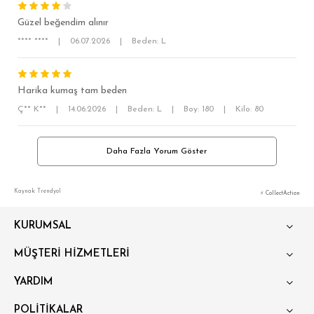
OVERSİZE
Güzel beğendim alınır
BÜYÜK BEDEN
**** ****
|
06.07.2026
|
Beden: L
Harika kumaş tam beden
Ç** K**
|
14.06.2026
|
Beden: L
|
Boy: 180
|
Kilo: 80
Daha Fazla Yorum Göster
Kaynak: Trendyol
⚡ CollectAction
KURUMSAL
MÜŞTERİ HİZMETLERİ
YARDIM
POLİTİKALAR