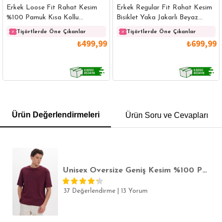
Erkek Loose Fit Rahat Kesim
Erkek Regular Fit Rahat Kesim
%100 Pamuk Kısa Kollu
Bisiklet Yaka Jakarlı Beyaz
Lacivert Bisiklet Yaka Tişört
Üzeri Siyah Çizgili Tişört
Tişörtlerde Öne Çıkanlar
Tişörtlerde Öne Çıkanlar
₺499,99
₺699,99
GÖMLEK
SWEATSHIRT
TRİKO
TSHIRT
Ürün Değerlendirmeleri
Ürün Soru ve Cevapları
POLO YAKA T-SHIRT
KEMER
BOXER
SLİM FİT
Unisex Oversize Geniş Kesim %100 Pamuk Yumuşak Dokulu Basic Bisiklet Yaka Bordo Tişört
37 Değerlendirme
|
13 Yorum