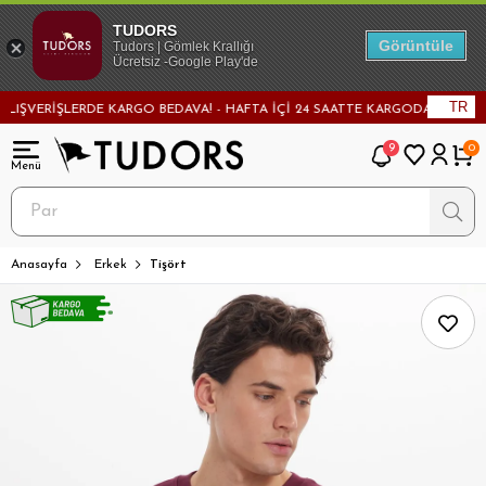
TUDORS
Görüntüle
Tudors | Gömlek Krallığı
Ücretsiz -Google Play'de
TR
VERİŞLERDE KARGO BEDAVA! - HAFTA İÇİ 24 SAATTE KARGODA! - MAĞAZADA
9
0
Anasayfa
Erkek
Tişört