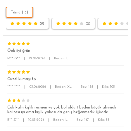
Tümü (13)
(8)
(2)
Öok iiyi ğrün
M** G**
|
12.06.2026
|
Beden: L
Güzel kumaşı fp
**** ****
|
03.06.2026
|
Beden: XL
|
Boy: 188
|
Kilo: 105
SÜPER SLİM FİT
MODERN SLİM FİT
Çok kalın kışlık resmen ve çok bol oldu 1 beden küçük alınmalı
kalitesi iyi ama kışlık yakası da geniş beğenmedik ☹️iade
KLASİK FİT
E** Z**
|
10.03.2026
|
Beden: L
|
Boy: 167
|
Kilo: 55
RELAX FİT