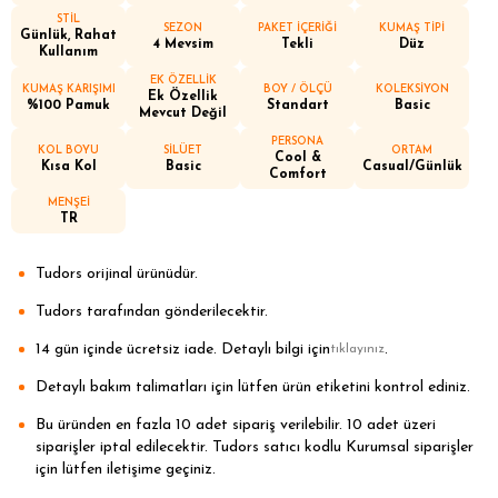
STİL
SEZON
PAKET İÇERİĞİ
KUMAŞ TİPİ
Günlük, Rahat
4 Mevsim
Tekli
Düz
Kullanım
EK ÖZELLİK
KUMAŞ KARIŞIMI
BOY / ÖLÇÜ
KOLEKSİYON
Ek Özellik
%100 Pamuk
Standart
Basic
Mevcut Değil
PERSONA
KOL BOYU
SİLÜET
ORTAM
Cool &
Kısa Kol
Basic
Casual/Günlük
Comfort
MENŞEİ
TR
Tudors orijinal ürünüdür.
Tudors tarafından gönderilecektir.
14 gün içinde ücretsiz iade. Detaylı bilgi için
.
tıklayınız
Detaylı bakım talimatları için lütfen ürün etiketini kontrol ediniz.
Bu üründen en fazla 10 adet sipariş verilebilir. 10 adet üzeri
siparişler iptal edilecektir. Tudors satıcı kodlu Kurumsal siparişler
için lütfen iletişime geçiniz.