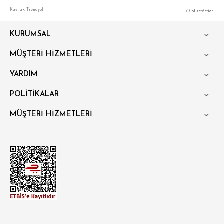
Kaynak: Trendyol
⚡ CollectAction
OVERSİZE
KURUMSAL
BÜYÜK BEDEN
MÜŞTERİ HİZMETLERİ
YARDIM
POLİTİKALAR
MÜŞTERİ HİZMETLERİ