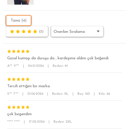
Tümü (4)
(3)
Güzel kumaşı da duruşu da , kardeşime aldım çok beğendi
A** Y**
|
04.01.2026
|
Beden: M
Tercih ettiğim bir marka
S** T**
|
01.06.2026
|
Beden: XL
|
Boy: 160
|
Kilo: 66
SÜPER SLİM FİT
MODERN SLİM FİT
çok begendim
KLASİK FİT
**** ****
|
17.02.2026
|
Beden: 2XL
RELAX FİT