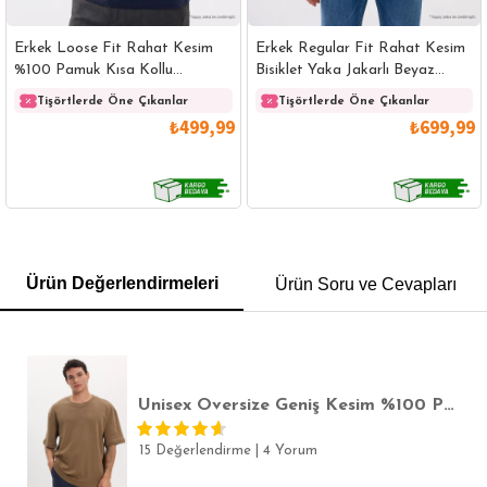
Erkek Loose Fit Rahat Kesim
Erkek Regular Fit Rahat Kesim
%100 Pamuk Kısa Kollu
Bisiklet Yaka Jakarlı Beyaz
Lacivert Bisiklet Yaka Tişört
Üzeri Siyah Çizgili Tişört
Tişörtlerde Öne Çıkanlar
Tişörtlerde Öne Çıkanlar
₺499,99
₺699,99
GÖMLEK
SWEATSHIRT
TRİKO
TSHIRT
Ürün Değerlendirmeleri
Ürün Soru ve Cevapları
POLO YAKA T-SHIRT
KEMER
BOXER
SLİM FİT
Unisex Oversize Geniş Kesim %100 Pamuk Yumuşak Dokulu Basic Bisiklet Yaka Kahverengi Tişört
15 Değerlendirme
|
4 Yorum