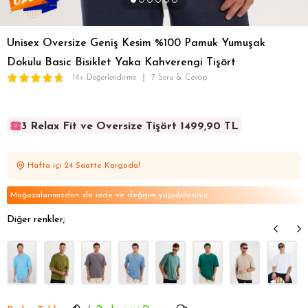
Unisex Oversize Geniş Kesim %100 Pamuk Yumuşak
Dokulu Basic Bisiklet Yaka Kahverengi Tişört
14+ Değerlendirme
7 Soru & Cevap
3 Relax Fit ve Oversize Tişört 1499,90 TL
3 Relax Fit ve Oversize Tişört 1499,90 TL
3 Relax Fit ve Oversize Tişört 1499,90 TL
Hafta içi 24 Saatte Kargoda!
3 Relax Fit ve Oversize Tişört 1499,90 TL
3 Relax Fit ve Oversize Tişört 1499,90 TL
Mağazalarımızdan da iade ve değişim yapabilirsiniz
Diğer renkler;