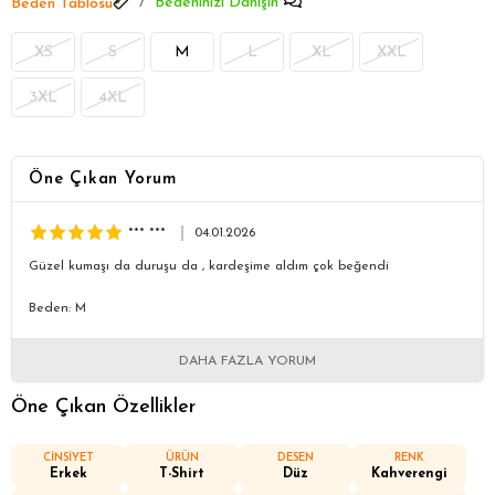
Bedeninizi Danışın
Beden Tablosu
XS
S
M
L
XL
XXL
3XL
4XL
Öne Çıkan Yorum
*** ***
04.01.2026
Güzel kumaşı da duruşu da , kardeşime aldım çok beğendi
Beden: M
DAHA FAZLA YORUM
Öne Çıkan Özellikler
CİNSİYET
ÜRÜN
DESEN
RENK
Erkek
T-Shirt
Düz
Kahverengi