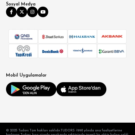
Sosyal Medya
Mobil Uygulamalar
© 2025 Tudors Tüm hakları saklıdır.TUDORS -1998 yılında ana faaliyetlerine
başlayan Tudors, kısa sürede perakende sektöründe önemli bir aktör haline geldi