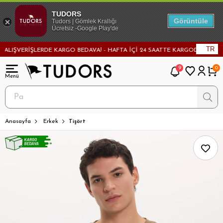
TUDORS
Görüntüle
Tudors | Gömlek Krallığı
Ücretsiz -Google Play'de
TR
ŞVERİŞLERDE KARGO BEDAVA! - HAFTA İÇİ 24 SAATTE KARGODA! - MAĞAZAD
9
0
Anasayfa
Erkek
Tişört