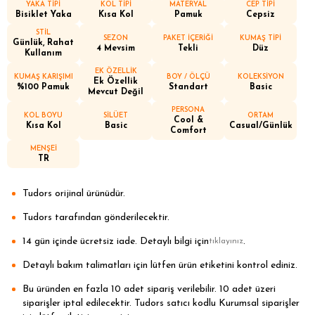
YAKA TİPİ
KOL TİPİ
MATERYAL
CEP TİPİ
Bisiklet Yaka
Kısa Kol
Pamuk
Cepsiz
STİL
SEZON
PAKET İÇERİĞİ
KUMAŞ TİPİ
Günlük, Rahat
4 Mevsim
Tekli
Düz
Kullanım
EK ÖZELLİK
KUMAŞ KARIŞIMI
BOY / ÖLÇÜ
KOLEKSİYON
Ek Özellik
%100 Pamuk
Standart
Basic
Mevcut Değil
PERSONA
KOL BOYU
SİLÜET
ORTAM
Cool &
Kısa Kol
Basic
Casual/Günlük
Comfort
MENŞEİ
TR
Tudors orijinal ürünüdür.
Tudors tarafından gönderilecektir.
14 gün içinde ücretsiz iade. Detaylı bilgi için
.
tıklayınız
Detaylı bakım talimatları için lütfen ürün etiketini kontrol ediniz.
Bu üründen en fazla 10 adet sipariş verilebilir. 10 adet üzeri
siparişler iptal edilecektir. Tudors satıcı kodlu Kurumsal siparişler