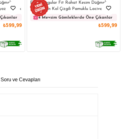
Erkek 
üğmeli
Erkek Regular Fit Rahat Kesim Düğmeli
Kolay 
eyaz Gömlek
Yaka Uzun Kol Çizgili Pamuklu Lacivert
Gömlek
4 
Çıkanlar
4 Mevsim Gömleklerde Öne Çıkanlar
₺599,99
₺599,99
 Soru ve Cevapları