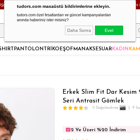
RİŞLERDE KARGO BEDAVA! - HAFTA İÇİ 24 SAATTE KARGODA! - MAĞAZADAN 
tudors.com masaüstü bildirimlerine ekleyin.
tudors.com özel fırsatlardan ve güncel kampanyalardan
anında haberiniz ister misiniz?
Daha Sonra
Evet
SHIRT
PANTOLON
TRİKO
EŞOFMAN
AKSESUAR
KADIN
KAM
Erkek Slim Fit Dar Kesi
Seri Antrasit Gömlek
11 Değerlendirme
9 So
2 Ve Üzeri %20 İndirim
2 Ve Üzeri %20 İndirim