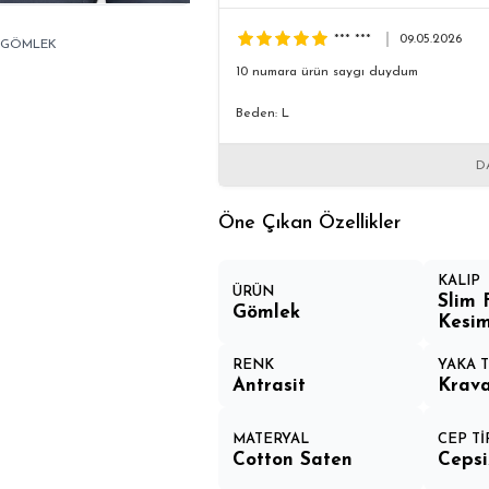
*** ***
09.05.2026
1 GÖMLEK
10 numara ürün saygı duydum
Beden: L
D
Öne Çıkan Özellikler
KALIP
ÜRÜN
Slim 
Gömlek
Kesi
RENK
YAKA T
Antrasit
Krava
MATERYAL
CEP Tİ
Cotton Saten
Cepsi