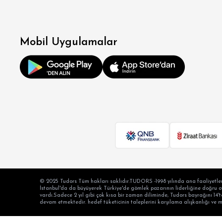
OV
BÜY
Mobil Uygulamalar
© 2025 Tudors Tüm hakları saklıdır.TUDORS -1998 yılında ana faaliyetler
İstanbul'da da büyüyerek Türkiye'de gömlek pazarının liderliğine doğru oyn
vardı.Sadece 2 yıl gibi çok kısa bir zaman diliminde, Tudors bayrağını 14't
devam etmektedir. hedef tüketicinin taleplerini karşılama alışkanlığı ve 