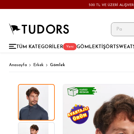
500 TL VE ÜZERİ ALIŞVE
TÜM KATEGORİLER
GÖMLEK
TİŞÖRT
SWEAT
Yeni
Anasayfa
Erkek
Gömlek