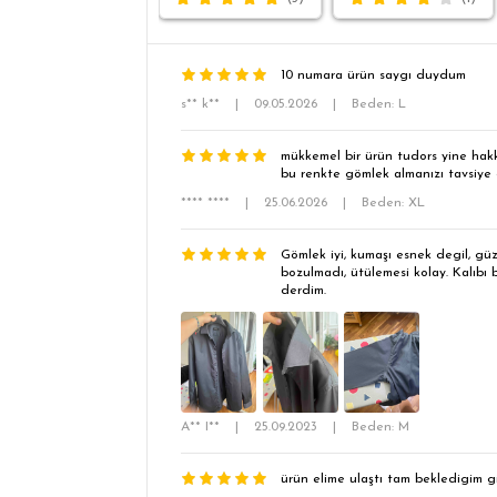
10 numara ürün saygı duydum
s** k**
|
09.05.2026
|
Beden: L
mükkemel bir ürün tudors yine hakk
bu renkte gömlek almanızı tavsiye 
**** ****
|
25.06.2026
|
Beden: XL
Gömlek iyi, kumaşı esnek degil, güze
bozulmadı, ütülemesi kolay. Kalıbı
derdim.
A** I**
|
25.09.2023
|
Beden: M
ürün elime ulaştı tam bekledigim g