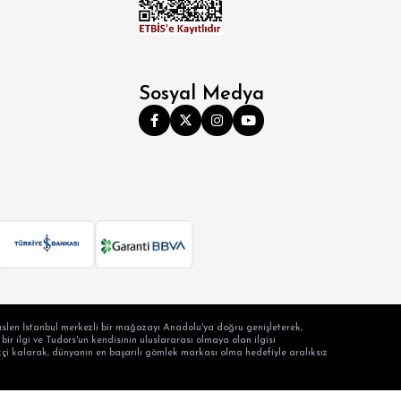
Sosyal Medya
slen İstanbul merkezli bir mağazayı Anadolu'ya doğru genişleterek,
ir ilgi ve Tudors'un kendisinin uluslararası olmaya olan ilgisi
ilikçi kalarak, dünyanın en başarılı gömlek markası olma hedefiyle aralıksız