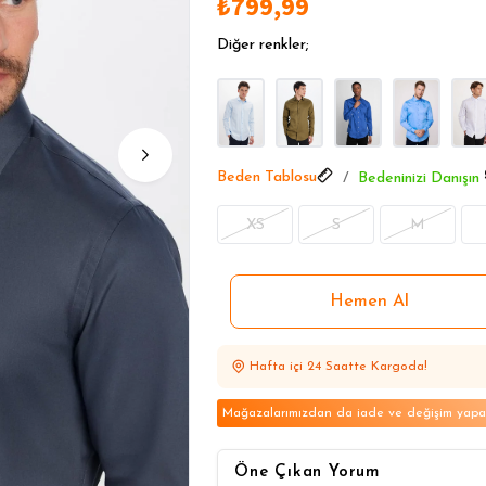
₺799,99
2 Ve Üzeri %20 İndirim
2 Ve Üzeri %20 İndirim
Diğer renkler;
2 Ve Üzeri %20 İndirim
Beden Tablosu
Bedeninizi Danışın
XS
S
M
Hafta içi 24 Saatte Kargoda!
Mağazalarımızdan da iade ve değişim yapabi
Öne Çıkan Yorum