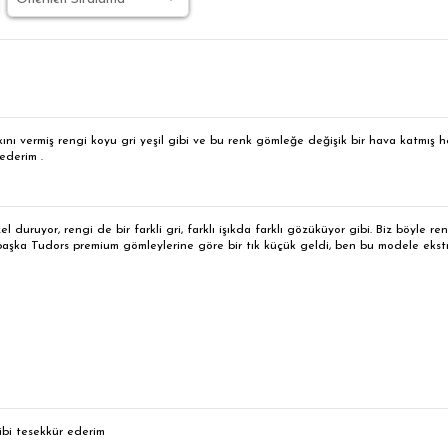
ını vermiş rengi koyu gri yeşil gibi ve bu renk gömleğe değişik bir hava katmış 
ederim .
l duruyor, rengi de bir farkli gri, farklı işıkda farklı gözüküyor gibi. Biz böyle r
 başka Tudors premium gömleylerine göre bir tık küçük geldi, ben bu modele ekst
ibi tesekkür ederim