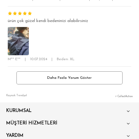
ürün çok güzel kendi bedeninizi alabilirsiniz
M** E**
|
10.07.2024
|
Beden: XL
Daha Fazla Yorum Göster
Kaynak: Trendyol
⚡ CollectAction
KURUMSAL
MÜŞTERİ HİZMETLERİ
YARDIM