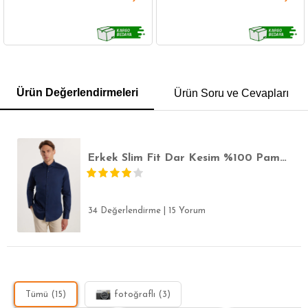
GÖMLEK
SWEATSHIRT
TRİKO
TSHIRT
Ürün Değerlendirmeleri
Ürün Soru ve Cevapları
POLO YAKA T-SHIRT
KEMER
BOXER
SLİM FİT
Erkek Slim Fit Dar Kesim %100 Pamuk Koton Saten Premium Seri Lacivert Gömlek
34 Değerlendirme
|
15 Yorum
Tümü (15)
fotoğraflı (3)