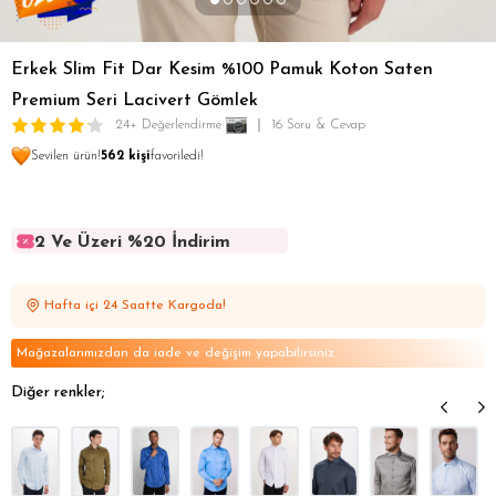
Erkek Slim Fit Dar Kesim %100 Pamuk Koton Saten
Premium Seri Lacivert Gömlek
24+ Değerlendirme
16 Soru & Cevap
Sevilen ürün!
562 kişi
favoriledi!
2 Ve Üzeri %20 İndirim
2 Ve Üzeri %20 İndirim
2 Ve Üzeri %20 İndirim
Hafta içi 24 Saatte Kargoda!
2 Ve Üzeri %20 İndirim
2 Ve Üzeri %20 İndirim
Mağazalarımızdan da iade ve değişim yapabilirsiniz
Diğer renkler;