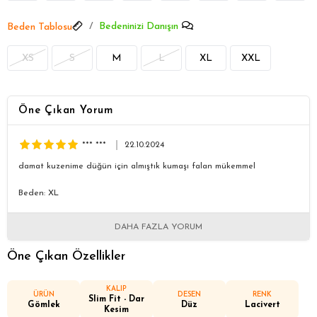
Bedeninizi Danışın
Beden Tablosu
XS
S
M
L
XL
XXL
Öne Çıkan Yorum
*** ***
22.10.2024
damat kuzenime düğün için almıştık kumaşı falan mükemmel
Beden: XL
DAHA FAZLA YORUM
Öne Çıkan Özellikler
KALIP
ÜRÜN
DESEN
RENK
Slim Fit - Dar
Gömlek
Düz
Lacivert
Kesim