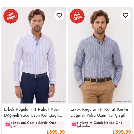
Erkek Regular Fit Rahat Kesim
Erkek Regular Fit Rahat Kesim
Düğmeli Yaka Uzun Kol Çizgili
Düğmeli Yaka Uzun Kol Çizgili
Pamuklu Beyaz Gömlek
Pamuklu Lacivert Gömlek
4 Mevsim Gömleklerde Öne
4 Mevsim Gömleklerde Öne
Çıkanlar
Çıkanlar
₺599,99
₺599,99