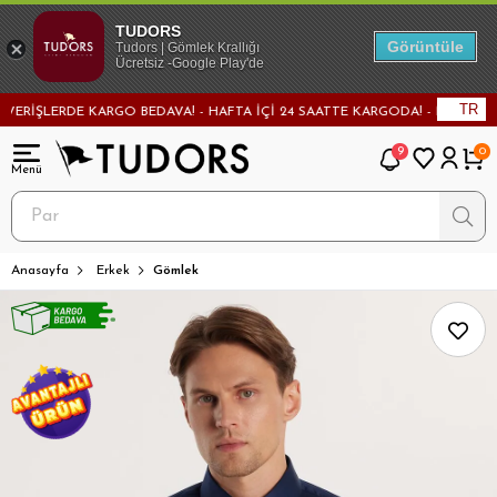
TUDORS
Görüntüle
Tudors | Gömlek Krallığı
Ücretsiz -Google Play'de
TR
İŞLERDE KARGO BEDAVA! - HAFTA İÇİ 24 SAATTE KARGODA! - MAĞAZADAN D
9
0
Anasayfa
Erkek
Gömlek