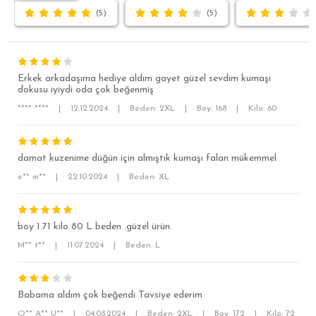
(5)
(5)
Erkek arkadaşıma hediye aldım gayet güzel sevdim kumaşı
dokusu iyiydi oda çok beğenmiş
**** ****
|
12.12.2024
|
Beden: 2XL
|
Boy: 168
|
Kilo: 60
SÜPER SLİM FİT
damat kuzenime düğün için almıştık kumaşı falan mükemmel
e** m**
|
22.10.2024
|
Beden: XL
MODERN SLİM FİT
KLASİK FİT
boy 1.71 kilo 80 L beden .güzel ürün.
RELAX FİT
M** t**
|
11.07.2024
|
Beden: L
OVERSİZE
BÜYÜK BEDEN
Babama aldım çok beğendi Tavsiye ederim
O** A** U**
|
04.08.2024
|
Beden: 2XL
|
Boy: 172
|
Kilo: 72