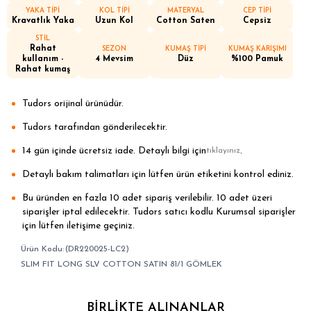
YAKA TİPİ
KOL TİPİ
MATERYAL
CEP TİPİ
Kravatlık Yaka
Uzun Kol
Cotton Saten
Cepsiz
STİL
Rahat
SEZON
KUMAŞ TİPİ
KUMAŞ KARIŞIMI
kullanım -
4 Mevsim
Düz
%100 Pamuk
Rahat kumaş
Tudors orijinal ürünüdür.
Tudors tarafından gönderilecektir.
14 gün içinde ücretsiz iade. Detaylı bilgi için
.
tıklayınız
Detaylı bakım talimatları için lütfen ürün etiketini kontrol ediniz.
Bu üründen en fazla 10 adet sipariş verilebilir. 10 adet üzeri
siparişler iptal edilecektir. Tudors satıcı kodlu Kurumsal siparişler
için lütfen iletişime geçiniz.
(DR220025-LC2)
SLIM FIT LONG SLV COTTON SATIN 81/1 GÖMLEK
BIRLIKTE ALINANLAR