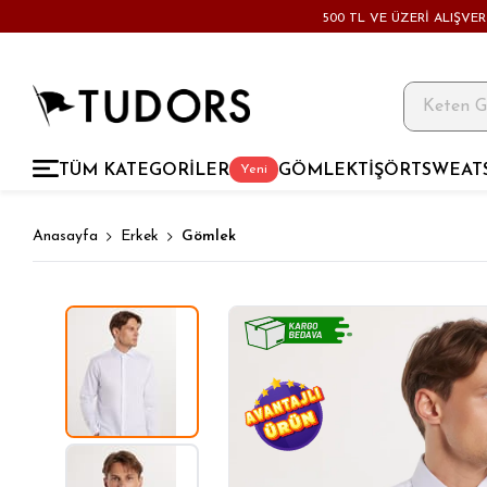
500 TL VE ÜZERİ ALIŞVE
TÜM KATEGORİLER
GÖMLEK
TİŞÖRT
SWEAT
Yeni
Anasayfa
Erkek
Gömlek