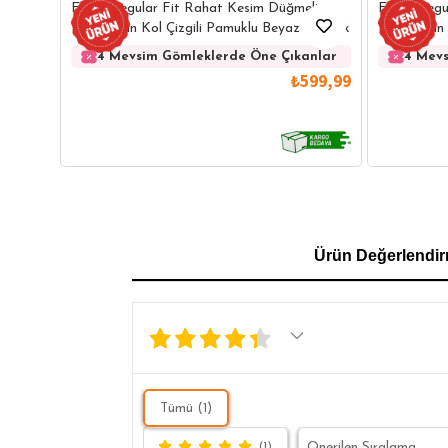
Erkek Regular Fit Rahat Kesim Düğmeli
Erkek Regu
Yaka Uzun Kol Çizgili Pamuklu Beyaz Gömlek
Yaka Uzun 
Gömlek
4 Mevsim Gömleklerde Öne Çıkanlar
4 Mevs
₺599,99
GÖMLEK
SWEATSHIRT
TRİKO
TSH
Ürün Değerlendir
SL
Tümü (1)
(1)