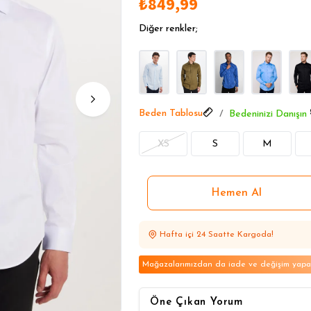
₺849,99
2 Ve Üzeri %20 İndirim
2 Ve Üzeri %20 İndirim
Diğer renkler;
2 Ve Üzeri %20 İndirim
Beden Tablosu
Bedeninizi Danışın
XS
S
M
Hafta içi 24 Saatte Kargoda!
Mağazalarımızdan da iade ve değişim yapabi
Öne Çıkan Yorum