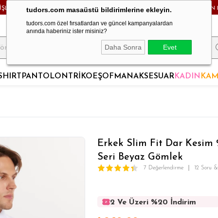
RİŞLERDE KARGO BEDAVA! - HAFTA İÇİ 24 SAATTE KARGODA! - MAĞAZADAN 
tudors.com masaüstü bildirimlerine ekleyin.
tudors.com özel fırsatlardan ve güncel kampanyalardan
anında haberiniz ister misiniz?
Daha Sonra
Evet
SHIRT
PANTOLON
TRİKO
EŞOFMAN
AKSESUAR
KADIN
KAM
Erkek Slim Fit Dar Kesi
Seri Beyaz Gömlek
7 Değerlendirme
12 Soru 
2 Ve Üzeri %20 İndirim
2 Ve Üzeri %20 İndirim