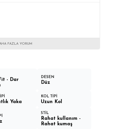
AHA FAZLA YORUM
DESEN
Fit - Dar
Düz
m
İPİ
KOL TİPİ
tlık Yaka
Uzun Kol
STİL
Pİ
Rahat kullanım -
z
Rahat kumaş