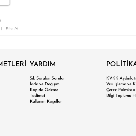
i
|
Kilo: 76
METLERİ
YARDIM
POLİTİK
Sık Sorulan Sorular
KVKK Aydınlatm
İade ve Değişim
Veri İşleme ve 
Kapıda Ödeme
Çerez Politikası
Teslimat
Bilgi Toplumu H
Kullanım Koşullar