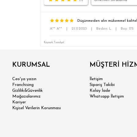
Düşünmeden alın mükemmel kalitel
A** A**
|
21.11.2023
|
Beden: L
|
Boy: 175
Kaynak: Trendyol
KURUMSAL
MÜŞTERİ HİZ
Ceo'ya yazın
İletişim
Franchising
Sipariş Takibi
Gizlilik&Güvenlik
Kolay İade
Mağazalarımız
Whatsapp İletişim
Kariyer
Kişisel Verilerin Korunması