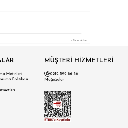
⚡ CollectAction
ALAR
MÜŞTERİ HİZMETLERİ
a Metinleri
0212 599 86 86
Koruma Politikası
Mağazalar
izmetleri