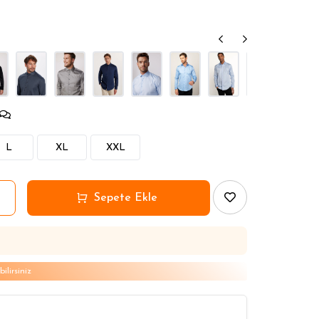
L
XL
XXL
lirsiniz