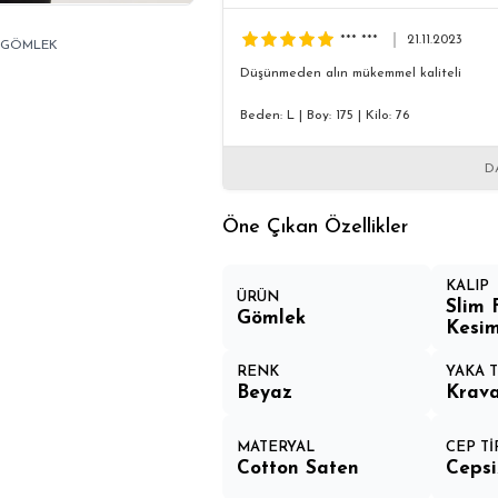
*** ***
21.11.2023
1 GÖMLEK
Düşünmeden alın mükemmel kaliteli
Beden: L
|
Boy: 175
|
Kilo: 76
D
Öne Çıkan Özellikler
KALIP
ÜRÜN
Slim 
Gömlek
Kesi
RENK
YAKA T
Beyaz
Krava
MATERYAL
CEP Tİ
Cotton Saten
Cepsi