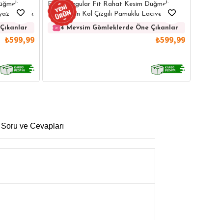
Erkek 
üğmeli
Erkek Regular Fit Rahat Kesim Düğmeli
Kolay 
eyaz Gömlek
Yaka Uzun Kol Çizgili Pamuklu Lacivert
Gömlek
4 
Çıkanlar
4 Mevsim Gömleklerde Öne Çıkanlar
₺599,99
₺599,99
 Soru ve Cevapları