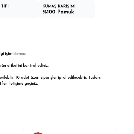
TİPİ
KUMAŞ KARIŞIMI
%100 Pamuk
gi için
.
tıklayınız
rün etiketini kontrol ediniz.
ilebilir. 10 adet üzeri siparişler iptal edilecektir. Tudors
tfen iletişime geçiniz.