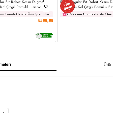
lar Fit Rahat Kesim Düğmeli
Erkek Regular Fit Rahat Kesim D
Kol Çizgili Pamuklu Lacivert
Yaka Uzun Kol Çizgili Pamuklu B
im Gömleklerde Öne Çıkanlar
4 Mevsim Gömleklerde Öne 
₺599,99
IRT
POLO YAKA T-SHIRT
KEMER
BOXER
meleri
Ürün
İM FİT