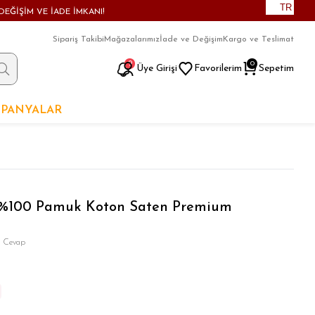
TR
DEĞİŞİM VE İADE İMKANI!
Sipariş Takibi
Mağazalarımız
İade ve Değişim
Kargo ve Teslimat
9
0
Üye Girişi
Favorilerim
Sepetim
PANYALAR
m %100 Pamuk Koton Saten Premium
& Cevap