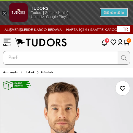
TUDORS
Görüntüle
Tudors | Gömlek Krallığı
Ücretsiz -Google Play'de
TR
IŞVERİŞLERDE KARGO BEDAVA! - HAFTA İÇİ 24 SAATTE KARGODA! - MAĞAZA
9
0
Anasayfa
Erkek
Gömlek