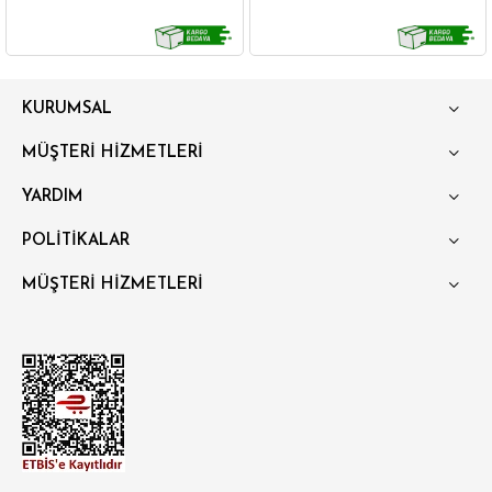
GÖMLEK
SWEATSHIRT
TRİKO
TSHIRT
KURUMSAL
POLO YAKA T-SHIRT
KEMER
BOXER
MÜŞTERİ HİZMETLERİ
SLİM FİT
YARDIM
POLİTİKALAR
MÜŞTERİ HİZMETLERİ