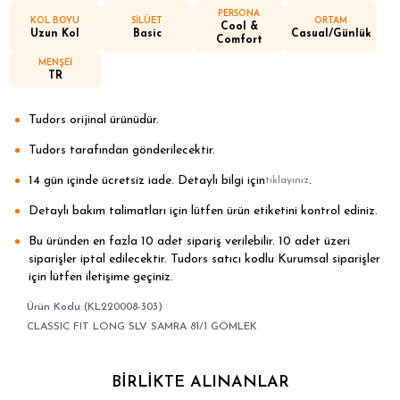
PERSONA
KOL BOYU
SİLÜET
ORTAM
Cool &
Uzun Kol
Basic
Casual/Günlük
Comfort
MENŞEİ
TR
Tudors orijinal ürünüdür.
Tudors tarafından gönderilecektir.
14 gün içinde ücretsiz iade. Detaylı bilgi için
.
tıklayınız
Detaylı bakım talimatları için lütfen ürün etiketini kontrol ediniz.
Bu üründen en fazla 10 adet sipariş verilebilir. 10 adet üzeri
siparişler iptal edilecektir. Tudors satıcı kodlu Kurumsal siparişler
için lütfen iletişime geçiniz.
(KL220008-303)
CLASSIC FIT LONG SLV SAMRA 81/1 GÖMLEK
BIRLIKTE ALINANLAR