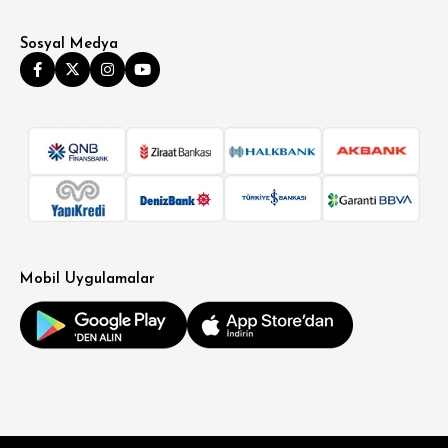
Sosyal Medya
SÜPER SLİM FİT
MODERN SLİM FİT
KLASİK FİT
Mobil Uygulamalar
RELAX FİT
OVERSİZE
BÜYÜK BEDEN