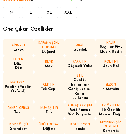
M
L
XL
XXL
Öne Çıkan Özellikler
KAPAMA ŞEKLİ
KALIP
CİNSİYET
ÜRÜN
Regular Fit -
DURUMU
Erkek
Gömlek
Düğmeli
Klasik Kesim
DESEN
RENK
YAKA TİPİ
KOL TİPİ
Düz
Mavi
Düğmeli Yaka
Uzun Kol
Düz
STİL
Günlük
MATERYAL
kullanım -
CEP TİPİ
SEZON
Poplin (Poplin-
Tek Cepli
Geniş kesim -
4 Mevsim
Oxford)
Rahat
kullanım
KUMAŞ KARIŞIMI
EK ÖZELLİK
PAKET İÇERİĞİ
KUMAŞ TİPİ
%65 Pamuk
Ek Özellik
Tekli
Düz
%35 Polyester
Mevcut Değil
KEMER/KUŞAK
BOY / ÖLÇÜ
ÜRÜN DETAYI
KOLEKSİYON
DURUMU
Standart
Düğme
Basic
Kemersiz