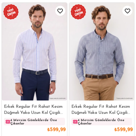
Erkek Regular Fit Rahat Kesim
Erkek Regular Fit Rahat Kesim
Düğmeli Yaka Uzun Kol Çizgili
Düğmeli Yaka Uzun Kol Çizgili
Pamuklu Beyaz Gömlek
Pamuklu Lacivert Gömlek
4 Mevsim Gömleklerde Öne
4 Mevsim Gömleklerde Öne
Çıkanlar
Çıkanlar
₺599,99
₺599,99