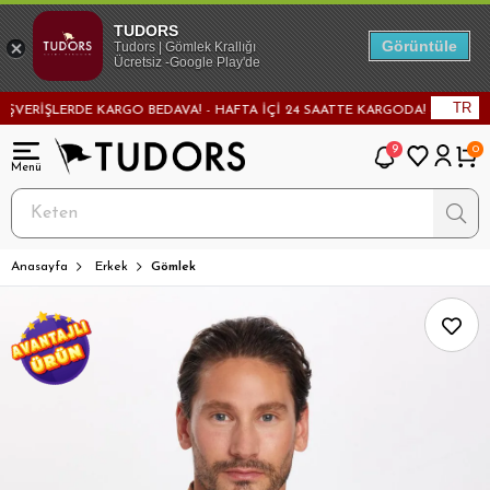
TUDORS
Görüntüle
Tudors | Gömlek Krallığı
Ücretsiz -Google Play'de
TR
RİŞLERDE KARGO BEDAVA! - HAFTA İÇİ 24 SAATTE KARGODA! - MAĞAZADAN D
9
0
Anasayfa
Erkek
Gömlek