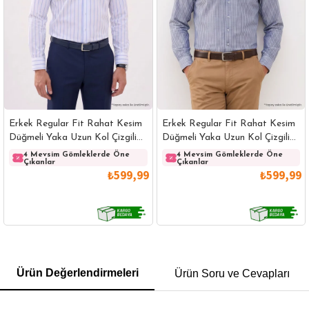
Erkek Regular Fit Rahat Kesim
Erkek Regular Fit Rahat Kesim
Düğmeli Yaka Uzun Kol Çizgili
Düğmeli Yaka Uzun Kol Çizgili
Pamuklu Beyaz Gömlek
Pamuklu Lacivert Gömlek
4 Mevsim Gömleklerde Öne
4 Mevsim Gömleklerde Öne
Çıkanlar
Çıkanlar
₺599,99
₺599,99
GÖMLEK
SWEATSHIRT
TRİKO
TSHIRT
Ürün Değerlendirmeleri
Ürün Soru ve Cevapları
POLO YAKA T-SHIRT
KEMER
BOXER
SLİM FİT