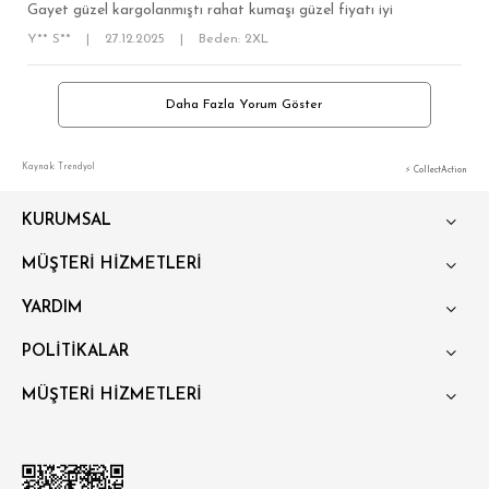
Gayet güzel kargolanmıştı rahat kumaşı güzel fiyatı iyi
Y** S**
|
27.12.2025
|
Beden: 2XL
Daha Fazla Yorum Göster
Kaynak: Trendyol
⚡ CollectAction
KURUMSAL
MÜŞTERİ HİZMETLERİ
YARDIM
POLİTİKALAR
MÜŞTERİ HİZMETLERİ