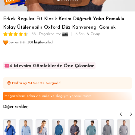
Erkek Regular Fit Klasik Kesim Düğmeli Yaka Pamuklu
Kolay Ütülenebilir Oxford Düz Kahverengi Gömlek
33+ Değerlendirme
16 Soru & Cevap
Sevilen ürün!
501 kişi
favoriledi!
4 Mevsim Gömleklerde Öne Çıkanlar
4 Mevsim Gömleklerde Öne Çıkanlar
4 Mevsim Gömleklerde Öne Çıkanlar
Hafta içi 24 Saatte Kargoda!
4 Mevsim Gömleklerde Öne Çıkanlar
4 Mevsim Gömleklerde Öne Çıkanlar
Mağazalarımızdan da iade ve değişim yapabilirsiniz
Diğer renkler;