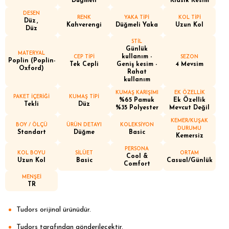
Düğmeli
Klasik Kesim
DESEN
RENK
YAKA TİPİ
KOL TİPİ
Düz
Kahverengi
Düğmeli Yaka
Uzun Kol
Düz
STİL
Günlük
MATERYAL
kullanım -
CEP TİPİ
SEZON
Poplin (Poplin-
Tek Cepli
Geniş kesim -
4 Mevsim
Oxford)
Rahat
kullanım
KUMAŞ KARIŞIMI
EK ÖZELLİK
PAKET İÇERİĞİ
KUMAŞ TİPİ
%65 Pamuk
Ek Özellik
Tekli
Düz
%35 Polyester
Mevcut Değil
KEMER/KUŞAK
BOY / ÖLÇÜ
ÜRÜN DETAYI
KOLEKSİYON
DURUMU
Standart
Düğme
Basic
Kemersiz
PERSONA
KOL BOYU
SİLÜET
ORTAM
Cool &
Uzun Kol
Basic
Casual/Günlük
Comfort
MENŞEİ
TR
Tudors orijinal ürünüdür.
Tudors tarafından gönderilecektir.