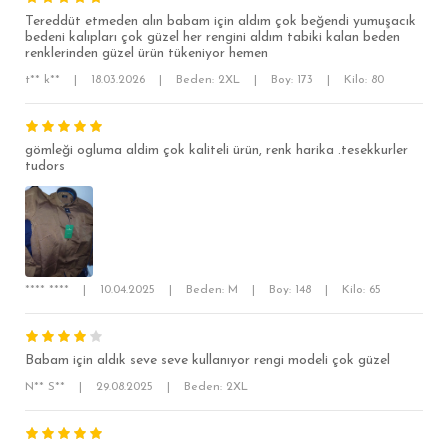
Tereddüt etmeden alın babam için aldım çok beğendi yumuşacık
SÜPER SLİM FİT
bedeni kalıpları çok güzel her rengini aldım tabiki kalan beden
renklerinden güzel ürün tükeniyor hemen
MODERN SLİM FİT
t** k**
|
18.03.2026
|
Beden: 2XL
|
Boy: 173
|
Kilo: 80
KLASİK FİT
RELAX FİT
gömleği ogluma aldim çok kaliteli ürün, renk harika .tesekkurler
tudors
OVERSİZE
BÜYÜK BEDEN
**** ****
|
10.04.2025
|
Beden: M
|
Boy: 148
|
Kilo: 65
Babam için aldık seve seve kullanıyor rengi modeli çok güzel
N** S**
|
29.08.2025
|
Beden: 2XL