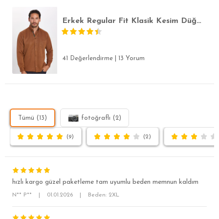
Erkek Regular Fit Klasik Kesim Düğmeli Yaka Pamuklu Kolay Ütülenebilir Oxford Düz Kahverengi Gömlek
41 Değerlendirme
|
13 Yorum
Tümü (13)
fotoğraflı (2)
(9)
(2)
hızlı kargo güzel paketleme tam uyumlu beden memnun kaldım
N** P**
|
01.01.2026
|
Beden: 2XL