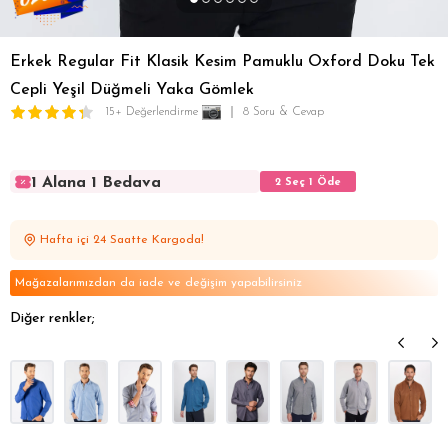
Erkek Regular Fit Klasik Kesim Pamuklu Oxford Doku Tek
Cepli Yeşil Düğmeli Yaka Gömlek
15+ Değerlendirme
8 Soru & Cevap
1 Alana 1 Bedava
2 Seç 1 Öde
1 Alana 1 Bedava
2 Seç 1 Öde
1 Alana 1 Bedava
2 Seç 1 Öde
Hafta içi 24 Saatte Kargoda!
1 Alana 1 Bedava
2 Seç 1 Öde
1 Alana 1 Bedava
2 Seç 1 Öde
Mağazalarımızdan da iade ve değişim yapabilirsiniz
Diğer renkler;