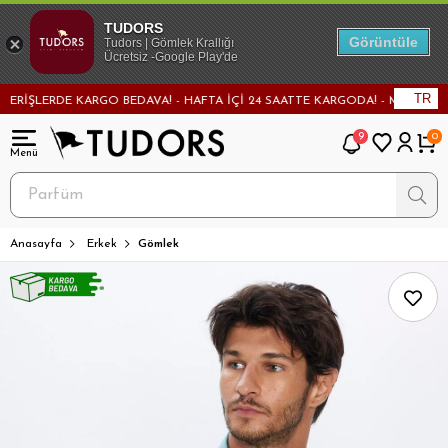
TUDORS
Görüntüle
Tudors | Gömlek Krallığı
Ücretsiz -Google Play'de
TR
ŞLERDE KARGO BEDAVA! - HAFTA İÇİ 24 SAATTE KARGODA! - MAĞAZADAN DE
9
0
Anasayfa
Erkek
Gömlek