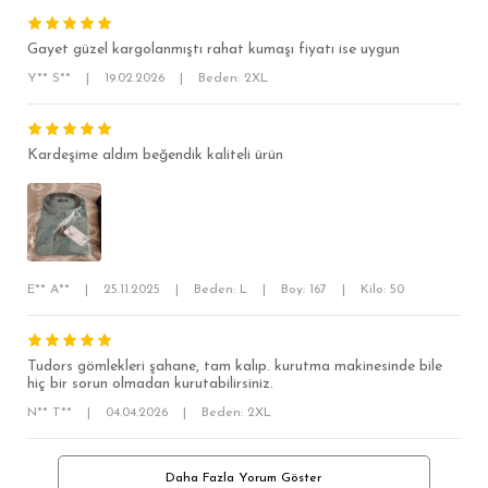
MODERN SLİM FİT
Gayet güzel kargolanmıştı rahat kumaşı fiyatı ise uygun
KLASİK FİT
Y** S**
|
19.02.2026
|
Beden: 2XL
RELAX FİT
OVERSİZE
Kardeşime aldım beğendik kaliteli ürün
BÜYÜK BEDEN
E** A**
|
25.11.2025
|
Beden: L
|
Boy: 167
|
Kilo: 50
Tudors gömlekleri şahane, tam kalıp. kurutma makinesinde bile
hiç bir sorun olmadan kurutabilirsiniz.
N** T**
|
04.04.2026
|
Beden: 2XL
Daha Fazla Yorum Göster