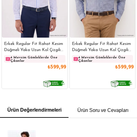
Erkek Regular Fit Rahat Kesim
Erkek Regular Fit Rahat Kesim
Düğmeli Yaka Uzun Kol Çizgili
Düğmeli Yaka Uzun Kol Çizgili
Pamuklu Beyaz Gömlek
Pamuklu Lacivert Gömlek
4 Mevsim Gömleklerde Öne
4 Mevsim Gömleklerde Öne
Çıkanlar
Çıkanlar
₺599,99
₺599,99
GÖMLEK
SWEATSHIRT
TRİKO
TSHIRT
Ürün Değerlendirmeleri
Ürün Soru ve Cevapları
POLO YAKA T-SHIRT
KEMER
BOXER
SLİM FİT