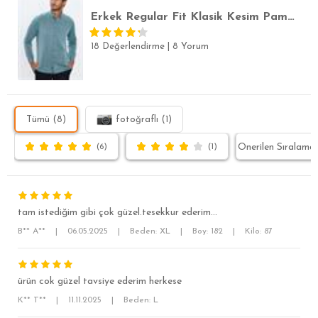
Erkek Regular Fit Klasik Kesim Pamuklu Oxford Doku Tek Cepli Yeşil Düğmeli Yaka Gömlek
18 Değerlendirme
|
8 Yorum
Tümü (8)
fotoğraflı (1)
(6)
(1)
tam istediğim gibi çok güzel.tesekkur ederim...
B** A**
|
06.05.2025
|
Beden: XL
|
Boy: 182
|
Kilo: 87
ürün cok güzel tavsiye ederim herkese
K** T**
|
11.11.2025
|
Beden: L
SÜPER SLİM FİT