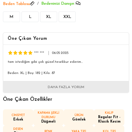
Bedeninizi Danışın
Beden Tablosu
M
L
XL
XXL
Öne Çıkan Yorum
*** ***
06.05.2025
tam istediğim gibi çok güzel.tesekkur ederim...
Beden: XL
|
Boy: 182
|
Kilo: 87
DAHA FAZLA YORUM
Öne Çıkan Özellikler
KAPAMA ŞEKLİ
KALIP
CİNSİYET
ÜRÜN
Regular Fit -
DURUMU
Erkek
Gömlek
Düğmeli
Klasik Kesim
DESEN
RENK
YAKA TİPİ
KOL TİPİ