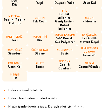
Düz
Yeşil
Düğmeli Yaka
Uzun Kol
Düz
STİL
Günlük
MATERYAL
kullanım -
CEP TİPİ
SEZON
Poplin (Poplin-
Tek Cepli
Geniş kesim -
4 Mevsim
Oxford)
Rahat
kullanım
KUMAŞ KARIŞIMI
EK ÖZELLİK
PAKET İÇERİĞİ
KUMAŞ TİPİ
%65 Pamuk
Ek Özellik
Tekli
Düz
%35 Polyester
Mevcut Değil
KEMER/KUŞAK
BOY / ÖLÇÜ
ÜRÜN DETAYI
KOLEKSİYON
DURUMU
Standart
Düğme
Basic
Kemersiz
PERSONA
KOL BOYU
SİLÜET
ORTAM
Cool &
Uzun Kol
Basic
Casual/Günlük
Comfort
MENŞEİ
TR
Tudors orijinal ürünüdür.
Tudors tarafından gönderilecektir.
14 gün içinde ücretsiz iade. Detaylı bilgi için
.
tıklayınız