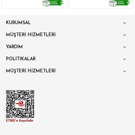
GÖMLEK
SWEATSHIRT
TRİKO
TSHIRT
KURUMSAL
POLO YAKA T-SHIRT
KEMER
BOXER
MÜŞTERİ HİZMETLERİ
SLİM FİT
YARDIM
POLİTİKALAR
MÜŞTERİ HİZMETLERİ