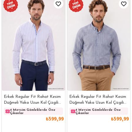
Erkek Regular Fit Rahat Kesim
Erkek Regular Fit Rahat Kesim
Düğmeli Yaka Uzun Kol Çizgili
Düğmeli Yaka Uzun Kol Çizgili
Pamuklu Beyaz Gömlek
Pamuklu Lacivert Gömlek
4 Mevsim Gömleklerde Öne
4 Mevsim Gömleklerde Öne
Çıkanlar
Çıkanlar
₺599,99
₺599,99