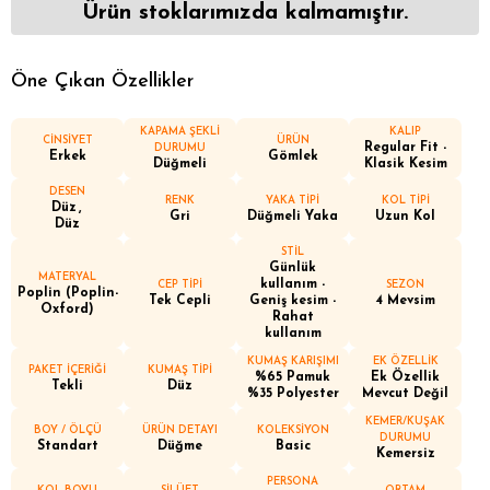
Ürün stoklarımızda kalmamıştır.
Öne Çıkan Özellikler
KAPAMA ŞEKLİ
KALIP
CİNSİYET
ÜRÜN
Regular Fit -
DURUMU
Erkek
Gömlek
Düğmeli
Klasik Kesim
DESEN
RENK
YAKA TİPİ
KOL TİPİ
Düz
Gri
Düğmeli Yaka
Uzun Kol
Düz
STİL
Günlük
MATERYAL
kullanım -
CEP TİPİ
SEZON
Poplin (Poplin-
Tek Cepli
Geniş kesim -
4 Mevsim
Oxford)
Rahat
kullanım
KUMAŞ KARIŞIMI
EK ÖZELLİK
PAKET İÇERİĞİ
KUMAŞ TİPİ
%65 Pamuk
Ek Özellik
Tekli
Düz
%35 Polyester
Mevcut Değil
KEMER/KUŞAK
BOY / ÖLÇÜ
ÜRÜN DETAYI
KOLEKSİYON
DURUMU
Standart
Düğme
Basic
Kemersiz
PERSONA