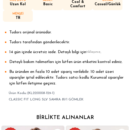
KOL BOYU
SİLÜET
ORTAM
Cool &
Uzun Kol
Basic
Casual/Günlük
Comfort
MENŞEİ
TR
Tudors orijinal ürünüdür.
Tudors tarafından gönderilecektir.
14 gün içinde ücretsiz iade. Detaylı bilgi için
.
tıklayınız
Detaylı bakım talimatları için lütfen ürün etiketini kontrol ediniz.
Bu üründen en fazla 10 adet sipariş verilebilir. 10 adet üzeri
siparişler iptal edilecektir. Tudors satıcı kodlu Kurumsal siparişler
için lütfen iletişime geçiniz.
(KL220008-129-1)
CLASSIC FIT LONG SLV SAMRA 81/1 GÖMLEK
BIRLIKTE ALINANLAR