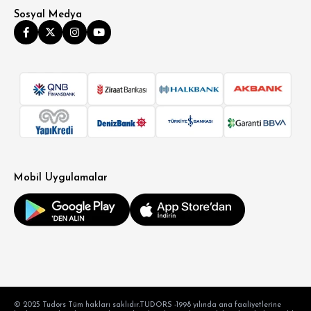
Sosyal Medya
SÜPER SLİM FİT
MODERN SLİM FİT
KLASİK FİT
Mobil Uygulamalar
RELAX FİT
OVERSİZE
BÜYÜK BEDEN
© 2025 Tudors Tüm hakları saklıdır.TUDORS -1998 yılında ana faaliyetlerine