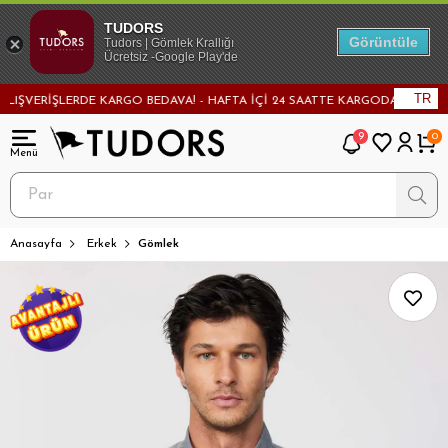
TUDORS
Görüntüle
Tudors | Gömlek Krallığı
Ücretsiz -Google Play'de
TR
ŞVERİŞLERDE KARGO BEDAVA! - HAFTA İÇİ 24 SAATTE KARGODA! - MAĞAZADA
9
0
Anasayfa
Erkek
Gömlek