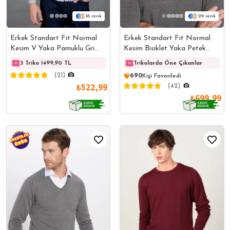
16
29
Erkek Standart Fit Normal
Erkek Standart Fit Normal
Kesim V Yaka Pamuklu Gri
Kesim Bisiklet Yaka Petek
Triko Kazak
Desenli Gri Triko Kazak
3 Triko 1499,90 TL
3 Triko 1499,90 TL
Trikolarda Öne Çıkanlar
3 Trik
(21)
690
Kişi Favoriledi
₺522,99
(42)
₺699,99