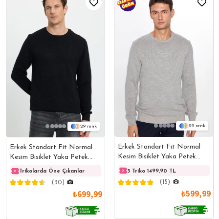
29
29
Erkek Standart Fit Normal
Erkek Standart Fit Normal
Kesim Bisiklet Yaka Petek
Kesim Bisiklet Yaka Petek
Desenli Gri Triko Kazak
Desenli Siyah Triko Kazak
3 Triko 1499,90 TL
Trikolarda Öne Çıkanlar
Trikolarda Öne Çıkanlar
Triko
(15)
(30)
₺599,99
₺699,99