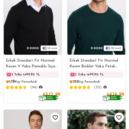
16
29
Erkek Standart Fit Normal
Erkek Standart Fit Normal
Kesim V Yaka Pamuklu Siyah
Kesim Bisiklet Yaka Petek
Triko Kazak
Desenli Yeşil Triko Kazak
3 Triko 1499,90 TL
3 Triko 1499,90 TL
3 Triko 1499,90 TL
3 Trik
1,7B
Kişi Favoriledi
353
Kişi Favoriledi
(94)
(30)
₺522,99
₺626,99