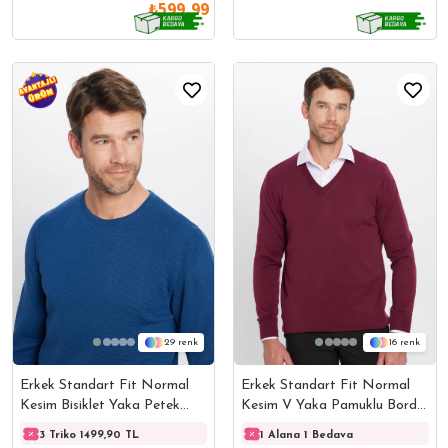
₺599,99
29
16
Erkek Standart Fit Normal
Erkek Standart Fit Normal
Kesim Bisiklet Yaka Petek
Kesim V Yaka Pamuklu Bordo
Desenli İndigo Triko Kazak
Triko Kazak
3 Triko 1499,90 TL
3 Triko 1499,90 TL
1 Alana 1 Bedava
3 Trik