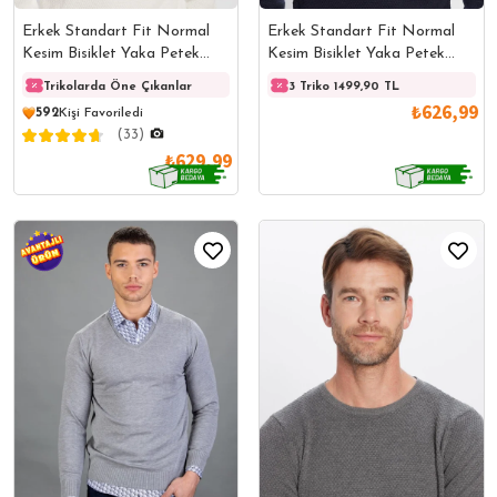
Erkek Standart Fit Normal
Erkek Standart Fit Normal
Kesim Bisiklet Yaka Petek
Kesim Bisiklet Yaka Petek
Desenli Beyaz Triko Kazak
Desenli Lacivert Triko Kazak
Trikolarda Öne Çıkanlar
Trikolarda Öne Çıkanlar
3 Triko 1499,90 TL
Triko
₺626,99
592
Kişi Favoriledi
(33)
₺629,99