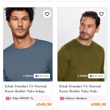
23
23
Erkek Standart Fit Normal
Erkek Standart Fit Normal
Kesim Bisiklet Yaka İndigo
Kesim Bisiklet Yaka Haki
Triko Kazak
Triko Kazak
3 Triko 999,90 TL
3 Triko 999,90 TL
1 Alana 1 Bedava
3 Trik
₺549,99
₺999,99