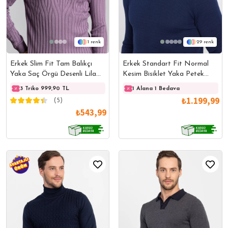
1
29
Erkek Slim Fit Tam Balıkçı
Erkek Standart Fit Normal
Yaka Saç Örgü Desenli Lila
Kesim Bisiklet Yaka Petek
Triko Kazak
Desenli Mavi Triko Kazak
3 Triko 999,90 TL
3 Triko 999,90 TL
1 Alana 1 Bedava
3 Trik
₺1.199,99
(5)
₺543,99