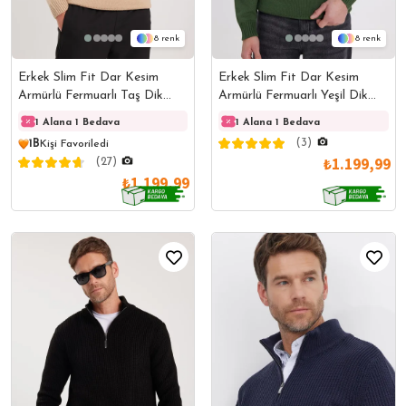
8
8
Erkek Slim Fit Dar Kesim
Erkek Slim Fit Dar Kesim
Armürlü Fermuarlı Taş Dik
Armürlü Fermuarlı Yeşil Dik
Yaka Kazak
Yaka Kazak
1 Alana 1 Bedava
1 Alana 1 Bedava
1 Alana 1 Bedava
1 Ala
(3)
1B
Kişi Favoriledi
₺1.199,99
(27)
₺1.199,99