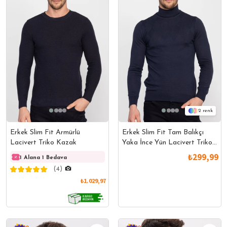
2
Erkek Slim Fit Armürlü
Erkek Slim Fit Tam Balıkçı
Lacivert Triko Kazak
Yaka İnce Yün Lacivert Triko
Kazak
₺299,99
1 Alana 1 Bedava
1 Alana 1 Bedava
1 Ala
(4)
₺1.029,97