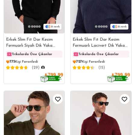
8
8
Erkek Slim Fit Dar Kesim
Erkek Slim Fit Dar Kesim
Fermuarlı Siyah Dik Yaka
Fermuarlı Lacivert Dik Yaka
Triko Kazak
Triko Kazak
Trikolarda Öne Çıkanlar
Trikolarda Öne Çıkanlar
Trikolarda Öne Çıkanlar
Triko
775
Kişi Favoriledi
727
Kişi Favoriledi
(29)
(15)
₺799,99
₺799,99