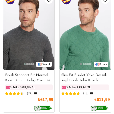
18
1
Erkek Standart Fit Normal
Slim Fit Bisiklet Yaka Desenli
Kesim Yarım Balıkçı Yaka Düz
Yeşil Erkek Triko Kazak
Gri Triko Kazak
3 Triko 1499,90 TL
3 Triko 1499,90 TL
3 Triko 999,90 TL
3 Trik
(19)
(15)
₺617,99
₺611,99