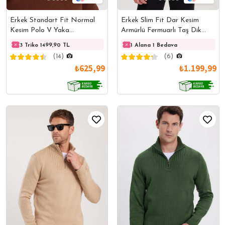
Erkek Standart Fit Normal
Erkek Slim Fit Dar Kesim
Kesim Polo V Yaka
Armürlü Fermuarlı Taş Dik
Kahverengi Triko Kazak
Yaka Kazak
3 Triko 1499,90 TL
3 Triko 1499,90 TL
1 Alana 1 Bedava
3 Trik
(14)
(6)
₺625,99
₺1.199,99