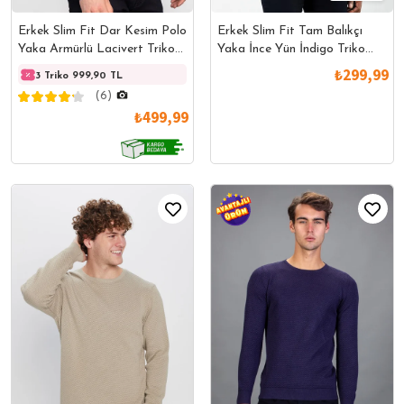
Erkek Slim Fit Dar Kesim Polo
Erkek Slim Fit Tam Balıkçı
Yaka Armürlü Lacivert Triko
Yaka İnce Yün İndigo Triko
Kazak
Kazak
₺299,99
3 Triko 999,90 TL
3 Triko 999,90 TL
3 Trik
(6)
₺499,99