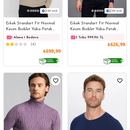
29
29
Erkek Standart Fit Normal
Erkek Standart Fit Normal
Kesim Bisiklet Yaka Petek
Kesim Bisiklet Yaka Petek
Desenli Erkek Standart Fit
Desenli Mor Triko Kazak
1 Alana 1 Bedava
1 Alana 1 Bedava
3 Triko 999,90 TL
1 Ala
Normal Kesim Kazak
₺626,99
(4)
₺699,99