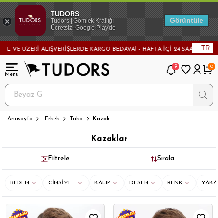
TUDORS
Görüntüle
Tudors | Gömlek Krallığı
Ücretsiz -Google Play'de
TR
E KARGO BEDAVA! - HAFTA İÇİ 24 SAATTE KARGODA! - MAĞAZADAN DEĞİŞİM
9
0
Anasayfa
Erkek
Triko
Kazak
Kazaklar
Filtrele
Sırala
BEDEN
CİNSİYET
KALIP
DESEN
RENK
YAKA 