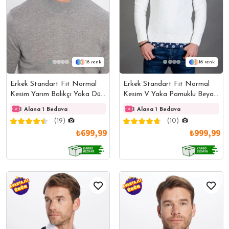
18
16
Erkek Standart Fit Normal
Erkek Standart Fit Normal
Kesim Yarım Balıkçı Yaka Düz
Kesim V Yaka Pamuklu Beyaz
Gri Triko Kazak
Triko Kazak
1 Alana 1 Bedava
1 Alana 1 Bedava
1 Alana 1 Bedava
1 Ala
(19)
(10)
₺699,99
₺999,99