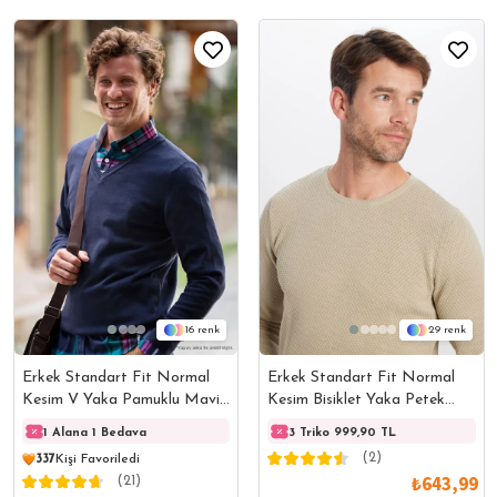
16
29
Erkek Standart Fit Normal
Erkek Standart Fit Normal
Kesim V Yaka Pamuklu Mavi
Kesim Bisiklet Yaka Petek
Triko Kazak
Desenli Taş Triko Kazak
1 Alana 1 Bedava
1 Alana 1 Bedava
3 Triko 999,90 TL
1 Ala
(2)
337
Kişi Favoriledi
₺643,99
(21)