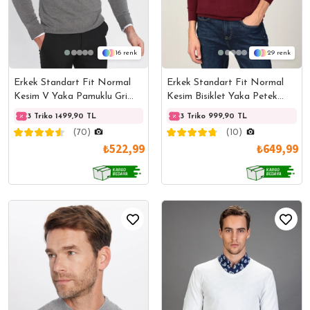
16
29
Erkek Standart Fit Normal
Erkek Standart Fit Normal
Kesim V Yaka Pamuklu Gri
Kesim Bisiklet Yaka Petek
Triko Kazak
Desenli Bordo Triko Kazak
3 Triko 1499,90 TL
3 Triko 1499,90 TL
3 Triko 999,90 TL
3 Trik
(70)
(10)
₺522,99
₺649,99