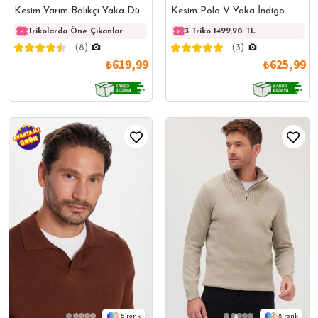
Kesim Yarım Balıkçı Yaka Düz
Kesim Polo V Yaka İndigo
Bordo Triko Kazak
Triko Kazak
Trikolarda Öne Çıkanlar
Trikolarda Öne Çıkanlar
3 Triko 1499,90 TL
Triko
(8)
(3)
₺619,99
₺625,99
6
8