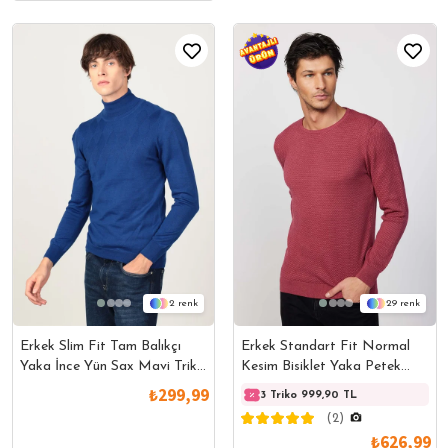
2
29
Erkek Slim Fit Tam Balıkçı
Erkek Standart Fit Normal
Yaka İnce Yün Sax Mavi Triko
Kesim Bisiklet Yaka Petek
Kazak
Desenli Bordo Triko Kazak
₺299,99
3 Triko 999,90 TL
(2)
₺626,99