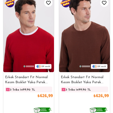
29
29
Erkek Standart Fit Normal
Erkek Standart Fit Normal
Kesim Bisiklet Yaka Petek
Kesim Bisiklet Yaka Petek
Desenli Kırmızı Triko Kazak
Desenli Kahve Triko Kazak
3 Triko 1499,90 TL
3 Triko 1499,90 TL
3 Triko 1499,90 TL
3 Trik
₺626,99
₺626,99