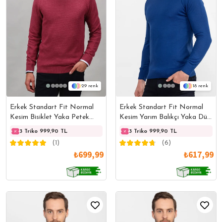
29
18
Erkek Standart Fit Normal
Erkek Standart Fit Normal
Kesim Bisiklet Yaka Petek
Kesim Yarım Balıkçı Yaka Düz
Desenli Bordo Triko Kazak
Sax Mavi Triko Kazak
3 Triko 999,90 TL
3 Triko 999,90 TL
3 Triko 999,90 TL
3 Trik
(1)
(6)
₺699,99
₺617,99