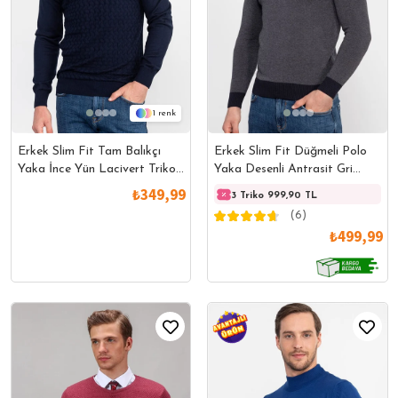
1
Erkek Slim Fit Tam Balıkçı
Erkek Slim Fit Düğmeli Polo
Yaka İnce Yün Lacivert Triko
Yaka Desenli Antrasit Gri
Kazak
Triko Kazak
₺349,99
3 Triko 999,90 TL
(6)
₺499,99