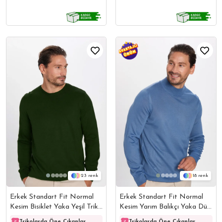
23
18
Erkek Standart Fit Normal
Erkek Standart Fit Normal
Kesim Bisiklet Yaka Yeşil Triko
Kesim Yarım Balıkçı Yaka Düz
Kazak
İndigo Triko Kazak
Trikolarda Öne Çıkanlar
Trikolarda Öne Çıkanlar
Trikolarda Öne Çıkanlar
Triko