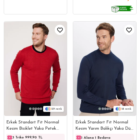
29
18
Erkek Standart Fit Normal
Erkek Standart Fit Normal
Kesim Bisiklet Yaka Petek
Kesim Yarım Balıkçı Yaka Düz
Desenli Kırmızı Triko Kazak
Lacivert Triko Kazak
3 Triko 999,90 TL
3 Triko 999,90 TL
3 Trik
1 Alana 1 Bedava