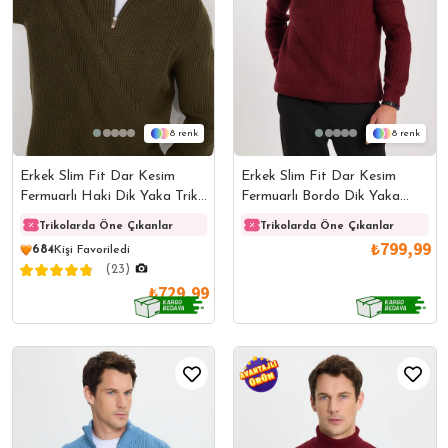
8
8
Erkek Slim Fit Dar Kesim
Erkek Slim Fit Dar Kesim
Fermuarlı Haki Dik Yaka Triko
Fermuarlı Bordo Dik Yaka
Kazak
Triko Kazak
Trikolarda Öne Çıkanlar
Trikolarda Öne Çıkanlar
Trikolarda Öne Çıkanlar
Triko
₺799,99
684
Kişi Favoriledi
(23)
₺729,99