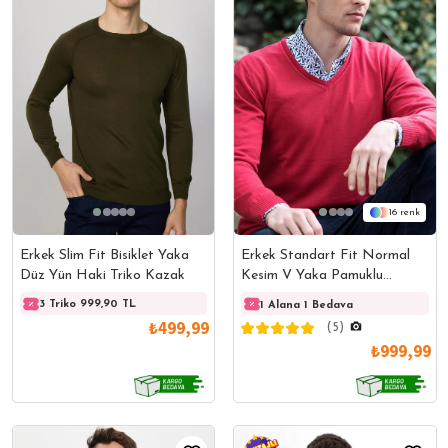
16
Erkek Slim Fit Bisiklet Yaka
Erkek Standart Fit Normal
Düz Yün Haki Triko Kazak
Kesim V Yaka Pamuklu
Kırmızı Triko Kazak
3 Triko 999,90 TL
3 Triko 999,90 TL
3 Trik
1 Alana 1 Bedava
₺499,99
(5)
₺999,99