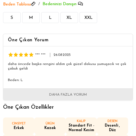
Bedeninizi Danışın
Beden Tablosu
S
M
L
XL
XXL
Öne Çıkan Yorum
*** ***
26.08.2025
daha öncede başka rengini aldım çok güzel dokusu yumuşacık ve çok
çabuk geldi
Beden: L
DAHA FAZLA YORUM
Öne Çıkan Özellikler
KALIP
DESEN
CİNSİYET
ÜRÜN
Standart Fit -
Desenli
Erkek
Kazak
Normal Kesim
Düz