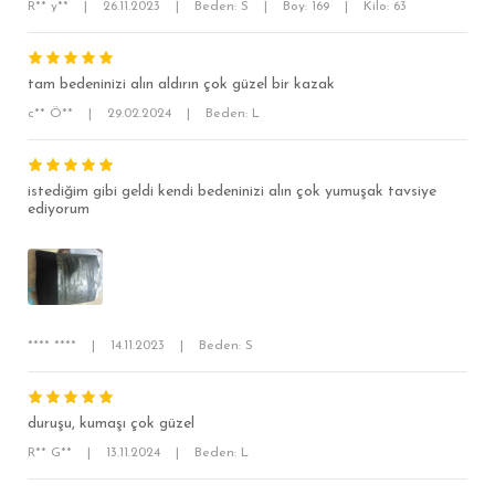
R** y**
|
26.11.2023
|
Beden: S
|
Boy: 169
|
Kilo: 63
RELAX FİT
OVERSİZE
tam bedeninizi alın aldırın çok güzel bir kazak
BÜYÜK BEDEN
c** Ö**
|
29.02.2024
|
Beden: L
istediğim gibi geldi kendi bedeninizi alın çok yumuşak tavsiye
ediyorum
**** ****
|
14.11.2023
|
Beden: S
duruşu, kumaşı çok güzel
R** G**
|
13.11.2024
|
Beden: L