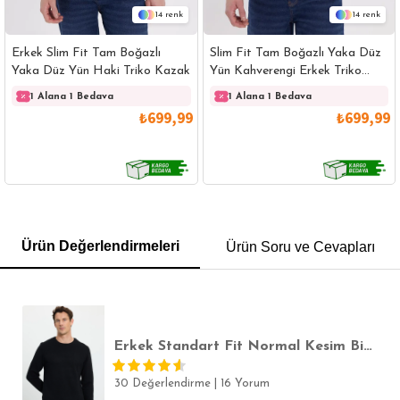
14
14
Erkek Slim Fit Tam Boğazlı
Slim Fit Tam Boğazlı Yaka Düz
Yaka Düz Yün Haki Triko Kazak
Yün Kahverengi Erkek Triko
Kazak
1 Alana 1 Bedava
1 Alana 1 Bedava
₺699,99
₺699,99
GÖMLEK
SWEATSHIRT
TRİKO
TSHIRT
Ürün Değerlendirmeleri
Ürün Soru ve Cevapları
POLO YAKA T-SHIRT
KEMER
BOXER
SLİM FİT
Erkek Standart Fit Normal Kesim Bisiklet Yaka Petek Desenli Siyah Triko Kazak
30 Değerlendirme
|
16 Yorum