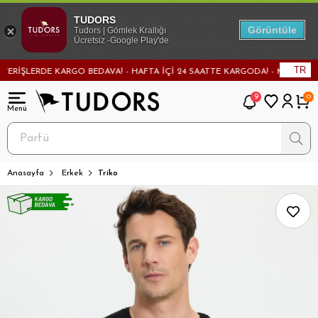
TUDORS
Görüntüle
Tudors | Gömlek Krallığı
Ücretsiz -Google Play'de
TR
ŞLERDE KARGO BEDAVA! - HAFTA İÇİ 24 SAATTE KARGODA! - MAĞAZADAN DE
9
0
Anasayfa
Erkek
Triko