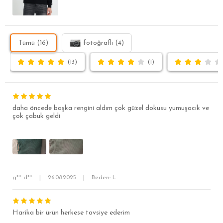
Tümü (16)
fotoğraflı (4)
(13)
(1)
daha öncede başka rengini aldım çok güzel dokusu yumuşacık ve
çok çabuk geldi
g** d**
|
26.08.2025
|
Beden: L
SÜPER SLİM FİT
MODERN SLİM FİT
Harika bir ürün herkese tavsiye ederim
KLASİK FİT