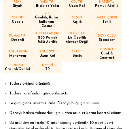
RENK
YAKA TİPİ
KOL TİPİ
MATERYAL
Siyah
Bisiklet Yaka
Uzun Kol
Pamuk-Akrilik
STİL
Günlük, Rahat
CEP TİPİ
SEZON
PAKET İÇERİĞİ
Cepsiz
kullanım -
Kışlık
Tekli
Casual
KUMAŞ KARIŞIMI
EK ÖZELLİK
KUMAŞ TİPİ
BOY / ÖLÇÜ
%50 Pamuk
Ek Özellik
Desenli
Standart
%50 Akrilik
Mevcut Değil
PERSONA
KOLEKSİYON
KOL BOYU
SİLÜET
Cool &
Menswear
Uzun Kol
Basic
Comfort
ORTAM
MENŞEİ
Casual/Günlük
TR
Tudors orijinal ürünüdür.
Tudors tarafından gönderilecektir.
14 gün içinde ücretsiz iade. Detaylı bilgi için
.
tıklayınız
Detaylı bakım talimatları için lütfen ürün etiketini kontrol ediniz.
Bu üründen en fazla 10 adet sipariş verilebilir. 10 adet üzeri
siparişler iptal edilecektir. Tudors satıcı kodlu Kurumsal siparişler