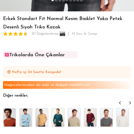
Erkek Standart Fit Normal Kesim Bisiklet Yaka Petek
Desenli Siyah Triko Kazak
30 Değerlendirme
14 Soru & Cevap
Trikolarda Öne Çıkanlar
Trikolarda Öne Çıkanlar
Trikolarda Öne Çıkanlar
Hafta içi 24 Saatte Kargoda!
Trikolarda Öne Çıkanlar
Trikolarda Öne Çıkanlar
Mağazalarımızdan da iade ve değişim yapabilirsiniz
Diğer renkler;