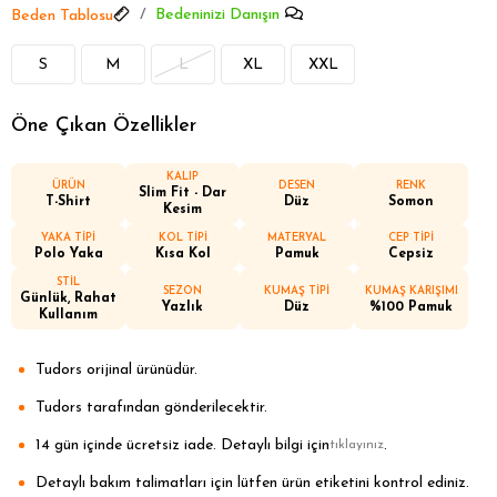
Bedeninizi Danışın
Beden Tablosu
S
M
L
XL
XXL
Öne Çıkan Özellikler
KALIP
ÜRÜN
DESEN
RENK
Slim Fit - Dar
T-Shirt
Düz
Somon
Kesim
YAKA TİPİ
KOL TİPİ
MATERYAL
CEP TİPİ
Polo Yaka
Kısa Kol
Pamuk
Cepsiz
STİL
SEZON
KUMAŞ TİPİ
KUMAŞ KARIŞIMI
Günlük, Rahat
Yazlık
Düz
%100 Pamuk
Kullanım
Tudors orijinal ürünüdür.
Tudors tarafından gönderilecektir.
14 gün içinde ücretsiz iade. Detaylı bilgi için
.
tıklayınız
Detaylı bakım talimatları için lütfen ürün etiketini kontrol ediniz.