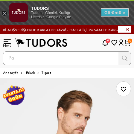
TUDORS
Görüntüle
Tudors | Gömlek Krallığı
Ücretsiz -Google Play'de
TR
 ALIŞVERİŞLERDE KARGO BEDAVA! - HAFTA İÇİ 24 SAATTE KARGODA! - MAĞ
9
0
Anasayfa
Erkek
Tişört