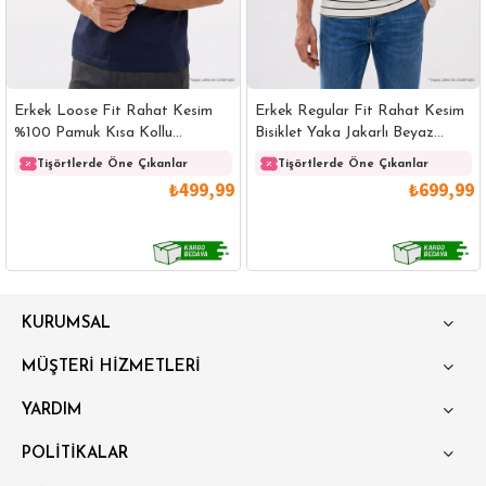
Erkek Loose Fit Rahat Kesim
Erkek Regular Fit Rahat Kesim
%100 Pamuk Kısa Kollu
Bisiklet Yaka Jakarlı Beyaz
Lacivert Bisiklet Yaka Tişört
Üzeri Siyah Çizgili Tişört
Tişörtlerde Öne Çıkanlar
Tişörtlerde Öne Çıkanlar
₺499,99
₺699,99
GÖMLEK
SWEATSHIRT
TRİKO
TSHIRT
KURUMSAL
POLO YAKA T-SHIRT
KEMER
BOXER
MÜŞTERİ HİZMETLERİ
SLİM FİT
YARDIM
POLİTİKALAR