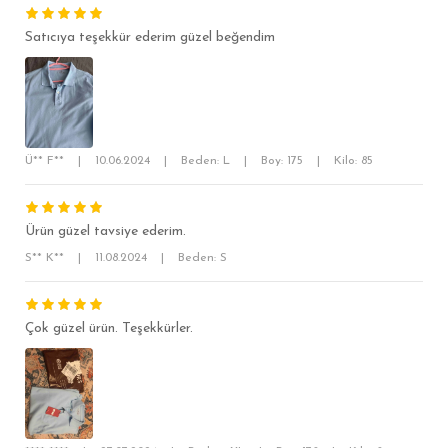
Satıcıya teşekkür ederim güzel beğendim
Ü** F**
|
10.06.2024
|
Beden: L
|
Boy: 175
|
Kilo: 85
SÜPER SLİM FİT
MODERN SLİM FİT
Ürün güzel tavsiye ederim.
KLASİK FİT
S** K**
|
11.08.2024
|
Beden: S
RELAX FİT
OVERSİZE
Çok güzel ürün. Teşekkürler.
BÜYÜK BEDEN