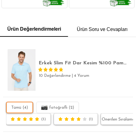
GÖMLEK
SWEATSHIRT
TRİKO
TSHIRT
Ürün Değerlendirmeleri
Ürün Soru ve Cevapları
POLO YAKA T-SHIRT
KEMER
BOXER
SLİM FİT
Erkek Slim Fit Dar Kesim %100 Pamuk Düz Pike Mavi Polo Yaka Tişört
10 Değerlendirme
|
4 Yorum
Tümü (4)
fotoğraflı (2)
(3)
(1)