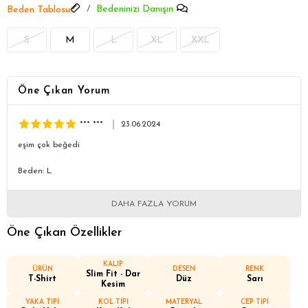
Bedeninizi Danışın
Beden Tablosu
S
M
L
XL
XXL
Öne Çıkan Yorum
*** ***
23.06.2024
eşim çok beğedi
Beden: L
DAHA FAZLA YORUM
Öne Çıkan Özellikler
KALIP
ÜRÜN
DESEN
RENK
Slim Fit - Dar
T-Shirt
Düz
Sarı
Kesim
YAKA TİPİ
KOL TİPİ
MATERYAL
CEP TİPİ