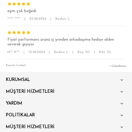
eşim çok beğedi
**** ****
|
23.06.2024
|
Beden: L
Fiyat performans ürünü iş yrinden arkadaşıma hediye aldım
severek giyiyor
N** K**
|
12.06.2024
|
Beden: L
|
Boy: 157
|
Kilo: 50
SÜPER SLİM FİT
MODERN SLİM FİT
Kaynak: Trendyol
⚡ CollectAction
KLASİK FİT
KURUMSAL
RELAX FİT
MÜŞTERİ HİZMETLERİ
OVERSİZE
YARDIM
BÜYÜK BEDEN
POLİTİKALAR
MÜŞTERİ HİZMETLERİ