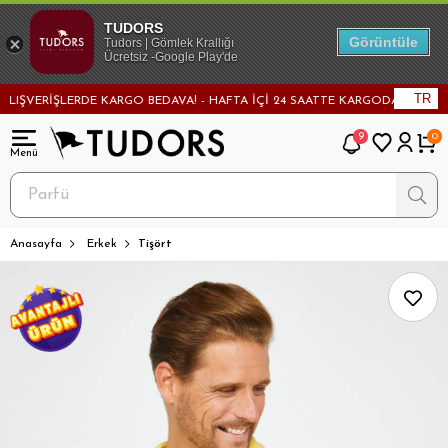
TUDORS
Görüntüle
Tudors | Gömlek Krallığı
Ücretsiz -Google Play'de
TR
ŞVERİŞLERDE KARGO BEDAVA! - HAFTA İÇİ 24 SAATTE KARGODA! - MAĞAZADA
9
0
Anasayfa
Erkek
Tişört