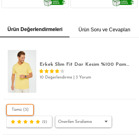
GÖMLEK
SWEATSHIRT
TRİKO
TSHIRT
Ürün Değerlendirmeleri
Ürün Soru ve Cevapları
POLO YAKA T-SHIRT
KEMER
BOXER
SLİM FİT
Erkek Slim Fit Dar Kesim %100 Pamuk Düz Pike Sarı Polo Yaka Tişört
10 Değerlendirme
|
3 Yorum
Tümü (3)
(2)