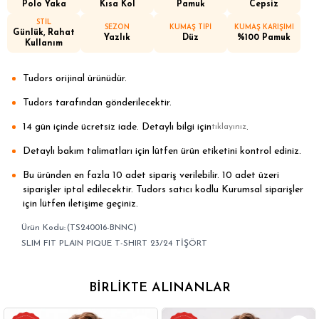
Polo Yaka
Kısa Kol
Pamuk
Cepsiz
STİL
SEZON
KUMAŞ TİPİ
KUMAŞ KARIŞIMI
Günlük, Rahat
Yazlık
Düz
%100 Pamuk
Kullanım
Tudors orijinal ürünüdür.
Tudors tarafından gönderilecektir.
14 gün içinde ücretsiz iade. Detaylı bilgi için
.
tıklayınız
Detaylı bakım talimatları için lütfen ürün etiketini kontrol ediniz.
Bu üründen en fazla 10 adet sipariş verilebilir. 10 adet üzeri
siparişler iptal edilecektir. Tudors satıcı kodlu Kurumsal siparişler
için lütfen iletişime geçiniz.
(TS240016-BNNC)
SLIM FIT PLAIN PIQUE T-SHIRT 23/24 TİŞÖRT
BIRLIKTE ALINANLAR