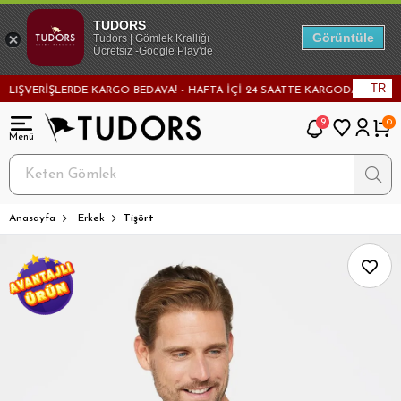
TUDORS
Görüntüle
Tudors | Gömlek Krallığı
Ücretsiz -Google Play'de
TR
IŞVERİŞLERDE KARGO BEDAVA! - HAFTA İÇİ 24 SAATTE KARGODA! - MAĞAZA
9
0
Anasayfa
Erkek
Tişört