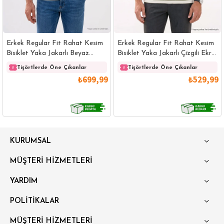
Erkek Regular Fit Rahat Kesim
Erkek Regular Fit Rahat Kesim
Bisiklet Yaka Jakarlı Beyaz
Bisiklet Yaka Jakarlı Çizgili Ekru
Üzeri Siyah Çizgili Tişört
Tişört
Tişörtlerde Öne Çıkanlar
Tişörtlerde Öne Çıkanlar
₺699,99
₺529,99
GÖMLEK
SWEATSHIRT
TRİKO
TSHIRT
KURUMSAL
POLO YAKA T-SHIRT
KEMER
BOXER
MÜŞTERİ HİZMETLERİ
SLİM FİT
YARDIM
POLİTİKALAR
MÜŞTERİ HİZMETLERİ