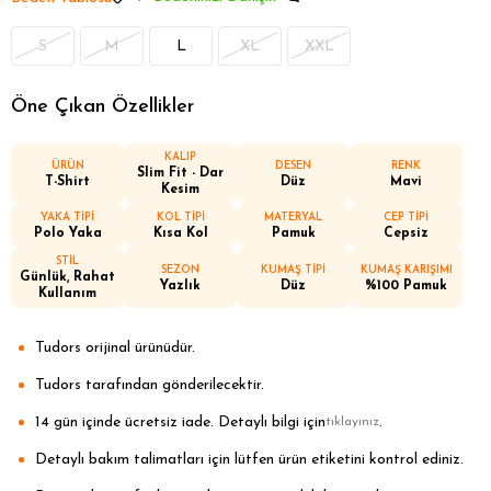
S
M
L
XL
XXL
Öne Çıkan Özellikler
KALIP
ÜRÜN
DESEN
RENK
Slim Fit - Dar
T-Shirt
Düz
Mavi
Kesim
YAKA TİPİ
KOL TİPİ
MATERYAL
CEP TİPİ
Polo Yaka
Kısa Kol
Pamuk
Cepsiz
STİL
SEZON
KUMAŞ TİPİ
KUMAŞ KARIŞIMI
Günlük, Rahat
Yazlık
Düz
%100 Pamuk
Kullanım
Tudors orijinal ürünüdür.
Tudors tarafından gönderilecektir.
14 gün içinde ücretsiz iade. Detaylı bilgi için
.
tıklayınız
Detaylı bakım talimatları için lütfen ürün etiketini kontrol ediniz.