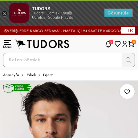
TUDORS
Görüntüle
Tudors | Gömlek Krallığı
Ücretsiz -Google Play'de
TR
ERİŞLERDE KARGO BEDAVA! - HAFTA İÇİ 24 SAATTE KARGODA! - MAĞAZADAN
9
0
Anasayfa
Erkek
Tişört