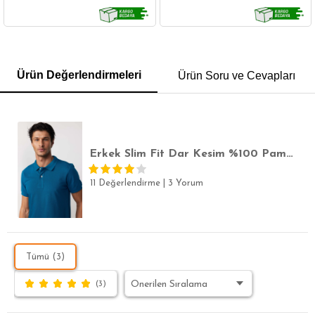
GÖMLEK
SWEATSHIRT
TRİKO
TSHIRT
Ürün Değerlendirmeleri
Ürün Soru ve Cevapları
POLO YAKA T-SHIRT
KEMER
BOXER
SLİM FİT
Erkek Slim Fit Dar Kesim %100 Pamuk Düz Pike Petrol Renk Polo Yaka Tişört
11 Değerlendirme
|
3 Yorum
Tümü (3)
(3)