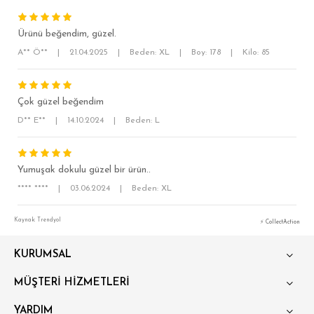
Ürünü beğendim, güzel.
A** Ö**
|
21.04.2025
|
Beden: XL
|
Boy: 178
|
Kilo: 85
Çok güzel beğendim
D** E**
|
14.10.2024
|
Beden: L
SÜPER SLİM FİT
MODERN SLİM FİT
Yumuşak dokulu güzel bir ürün..
KLASİK FİT
**** ****
|
03.06.2024
|
Beden: XL
RELAX FİT
Kaynak: Trendyol
⚡ CollectAction
OVERSİZE
KURUMSAL
BÜYÜK BEDEN
MÜŞTERİ HİZMETLERİ
YARDIM