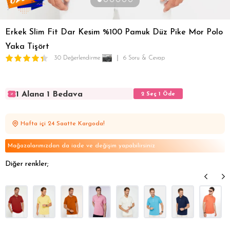
Erkek Slim Fit Dar Kesim %100 Pamuk Düz Pike Mor Polo
Yaka Tişört
30 Değerlendirme
6 Soru & Cevap
1 Alana 1 Bedava
2 Seç 1 Öde
1 Alana 1 Bedava
2 Seç 1 Öde
1 Alana 1 Bedava
2 Seç 1 Öde
Hafta içi 24 Saatte Kargoda!
1 Alana 1 Bedava
2 Seç 1 Öde
1 Alana 1 Bedava
2 Seç 1 Öde
Mağazalarımızdan da iade ve değişim yapabilirsiniz
Diğer renkler;