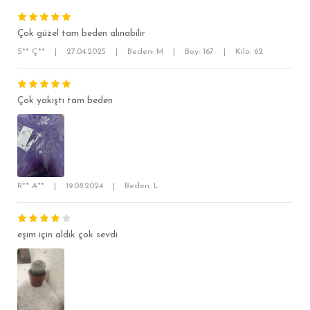
Çok güzel tam beden alınabilir
S** Ç**
|
27.04.2025
|
Beden: M
|
Boy: 167
|
Kilo: 62
Çok yakıştı tam beden
SÜPER SLİM FİT
MODERN SLİM FİT
KLASİK FİT
R** A**
|
19.08.2024
|
Beden: L
RELAX FİT
OVERSİZE
eşim için aldık çok sevdi
BÜYÜK BEDEN