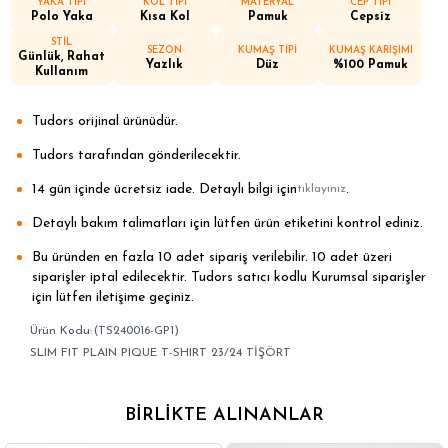
YAKA TİPİ
KOL TİPİ
MATERYAL
CEP TİPİ
Polo Yaka
Kısa Kol
Pamuk
Cepsiz
STİL
SEZON
KUMAŞ TİPİ
KUMAŞ KARIŞIMI
Günlük, Rahat
Yazlık
Düz
%100 Pamuk
Kullanım
Tudors orijinal ürünüdür.
Tudors tarafından gönderilecektir.
14 gün içinde ücretsiz iade. Detaylı bilgi için
.
tıklayınız
Detaylı bakım talimatları için lütfen ürün etiketini kontrol ediniz.
Bu üründen en fazla 10 adet sipariş verilebilir. 10 adet üzeri
siparişler iptal edilecektir. Tudors satıcı kodlu Kurumsal siparişler
için lütfen iletişime geçiniz.
(TS240016-GP1)
SLIM FIT PLAIN PIQUE T-SHIRT 23/24 TİŞÖRT
BIRLIKTE ALINANLAR