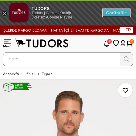
TUDORS
Görüntüle
Tudors | Gömlek Krallığı
Ücretsiz -Google Play'de
TR
ERDE KARGO BEDAVA! - HAFTA İÇİ 24 SAATTE KARGODA! - MAĞAZADAN DEĞİŞ
9
0
Anasayfa
Erkek
Tişört