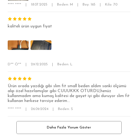
**** ****
|
18.07.2025
|
Beden: M
|
Boy: 165
|
Kilo: 70
kaliteli ürün uygun fiyat
D** Ö**
|
29.12.2025
|
Beden: L
Ürün orada yazdığı gibi slim fit small beden aldım sanki ölçümü
alıp özel hazırlamışlar gibi CUUUKKK OTURDU,henüz
kullanmadım ama kumaş kalitesi de gayet iyi gibi duruyor slim fit
kullanan herkese tavsiye ederim...
**** ****
|
26.09.2024
|
Beden: S
Daha Fazla Yorum Göster