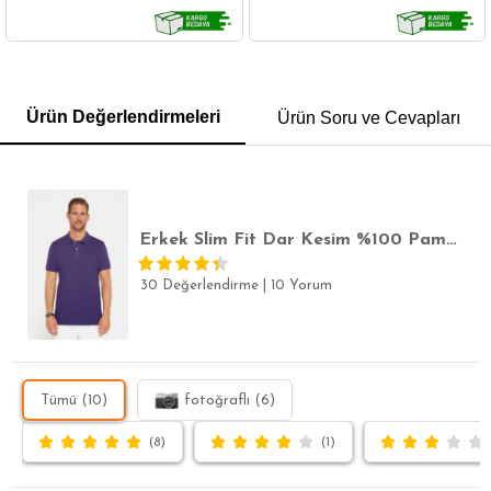
GÖMLEK
SWEATSHIRT
TRİKO
TSHIRT
Ürün Değerlendirmeleri
Ürün Soru ve Cevapları
POLO YAKA T-SHIRT
KEMER
BOXER
SLİM FİT
Erkek Slim Fit Dar Kesim %100 Pamuk Düz Pike Mor Polo Yaka Tişört
30 Değerlendirme
|
10 Yorum
Tümü (10)
fotoğraflı (6)
(8)
(1)