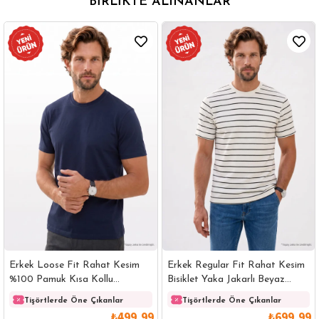
BIRLIKTE ALINANLAR
Erkek Loose Fit Rahat Kesim
Erkek Regular Fit Rahat Kesim
%100 Pamuk Kısa Kollu
Bisiklet Yaka Jakarlı Beyaz
Lacivert Bisiklet Yaka Tişört
Üzeri Siyah Çizgili Tişört
Tişörtlerde Öne Çıkanlar
Tişörtlerde Öne Çıkanlar
₺499,99
₺699,99