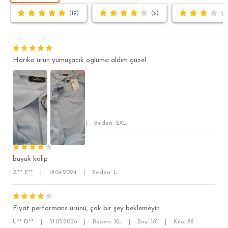
(19)
(5)
Harika ürün yumuşacık ogluma aldım güzel
SÜPER SLİM FİT
A** D**
|
24.06.2024
|
Beden: 2XL
MODERN SLİM FİT
KLASİK FİT
büyük kalıp
RELAX FİT
Z** E**
|
18.04.2024
|
Beden: L
OVERSİZE
BÜYÜK BEDEN
Fiyat performans ürünü, çok bir şey beklemeyin
U** D**
|
31.03.2026
|
Beden: XL
|
Boy: 181
|
Kilo: 88