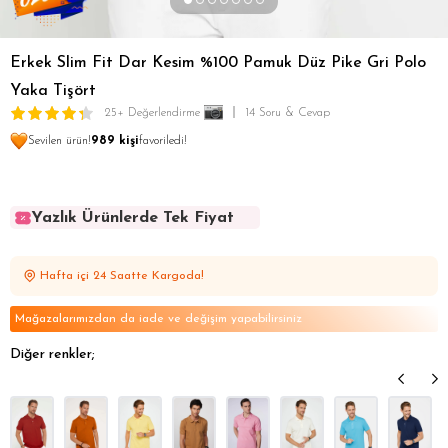
Erkek Slim Fit Dar Kesim %100 Pamuk Düz Pike Gri Polo
Yaka Tişört
25+ Değerlendirme
14 Soru & Cevap
Sevilen ürün!
989 kişi
favoriledi!
Yazlık Ürünlerde Tek Fiyat
Yazlık Ürünlerde Tek Fiyat
Yazlık Ürünlerde Tek Fiyat
Hafta içi 24 Saatte Kargoda!
Yazlık Ürünlerde Tek Fiyat
Yazlık Ürünlerde Tek Fiyat
Mağazalarımızdan da iade ve değişim yapabilirsiniz
Diğer renkler;