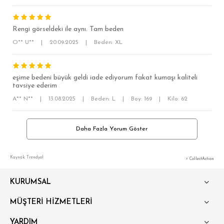
Rengi görseldeki ile aynı. Tam beden
O** U**
|
20.09.2025
|
Beden: XL
eşime bedeni büyük geldi iade ediyorum fakat kumaşı kaliteli
tavsiye ederim
A** N**
|
13.08.2025
|
Beden: L
|
Boy: 169
|
Kilo: 62
Daha Fazla Yorum Göster
Kaynak: Trendyol
⚡ CollectAction
KURUMSAL
MÜŞTERİ HİZMETLERİ
YARDIM