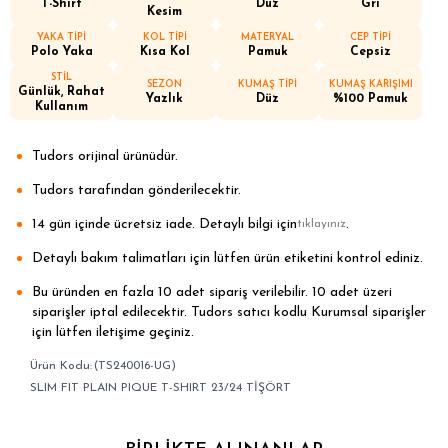
T-Shirt
Düz
Gri
Kesim
YAKA TİPİ
KOL TİPİ
MATERYAL
CEP TİPİ
Polo Yaka
Kısa Kol
Pamuk
Cepsiz
STİL
SEZON
KUMAŞ TİPİ
KUMAŞ KARIŞIMI
Günlük, Rahat
Yazlık
Düz
%100 Pamuk
Kullanım
Tudors orijinal ürünüdür.
Tudors tarafından gönderilecektir.
14 gün içinde ücretsiz iade. Detaylı bilgi için
.
tıklayınız
Detaylı bakım talimatları için lütfen ürün etiketini kontrol ediniz.
Bu üründen en fazla 10 adet sipariş verilebilir. 10 adet üzeri
siparişler iptal edilecektir. Tudors satıcı kodlu Kurumsal siparişler
için lütfen iletişime geçiniz.
(TS240016-UG)
SLIM FIT PLAIN PIQUE T-SHIRT 23/24 TİŞÖRT