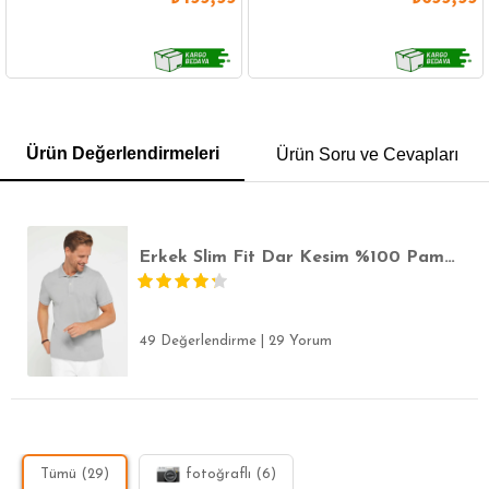
GÖMLEK
SWEATSHIRT
TRİKO
TSHIRT
Ürün Değerlendirmeleri
Ürün Soru ve Cevapları
POLO YAKA T-SHIRT
KEMER
BOXER
SLİM FİT
Erkek Slim Fit Dar Kesim %100 Pamuk Düz Pike Gri Polo Yaka Tişört
49 Değerlendirme
|
29 Yorum
Tümü (29)
fotoğraflı (6)