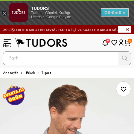
TUDORS
Görüntüle
Tudors | Gömlek Krallığı
Ücretsiz -Google Play'de
TR
RİŞLERDE KARGO BEDAVA! - HAFTA İÇİ 24 SAATTE KARGODA! - MAĞAZADAN 
9
0
Anasayfa
Erkek
Tişört