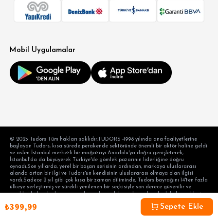
Mobil Uygulamalar
© 2025 Tudors Tüm hakları saklıdır.TUDORS -1998 yılında ana faaliyetlerine
başlayan Tudors, kısa sürede perakende sektöründe önemli bir aktör haline geldi
ve aslen İstanbul merkezli bir mağazayı Anadolu'ya doğru genişleterek,
İstanbul'da da büyüyerek Türkiye'de gömlek pazarının liderliğine doğru
oynadı.Son yıllarda, yerel bir başarı serisinin ardından, markaya uluslararası
alanda artan bir ilgi ve Tudors'un kendisinin uluslararası olmaya olan ilgisi
vardı.Sadece 2 yıl gibi çok kısa bir zaman diliminde, Tudors bayrağını 14'ten fazla
ülkeye yerleştirmiş ve sürekli yenilenen bir seçkisiyle son derece güvenilir ve
yenilikçi kalarak, dünyanın en başarılı gömlek markası olma hedefiyle aralıksız
devam etmektedir. hedef tüketicinin taleplerini karşılama alışkanlığı ve modern
₺399,99
bir perakende anlayışı. Ayaydın Tekstil Turizm Sanayi Anonim Şirketi