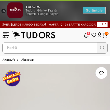
TUDORS
Görüntüle
Tudors | Gömlek Krallığı
Ücretsiz -Google Play'de
TR
VERİŞLERDE KARGO BEDAVA! - HAFTA İÇİ 24 SAATTE KARGODA! - MAĞAZADAN
9
0
Anasayfa
Aksesuar