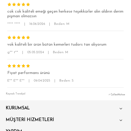
cok cok kaliteli emeği geçen herkese teşekkürler alın aldırın derim
pişman olmazsın
**** ****
|
16.06.2026
|
Beden: M
vok kaliteli bir ürün bütün kemerleri tudors tan alıyorum
g** t**
|
05.05.2024
|
Beden: M
SÜPER SLİM FİT
MODERN SLİM FİT
Fiyat performans ürünü
KLASİK FİT
E** E** E**
|
09.04.2025
|
Beden: S
RELAX FİT
OVERSİZE
Kaynak: Trendyol
⚡ CollectAction
BÜYÜK BEDEN
KURUMSAL
MÜŞTERİ HİZMETLERİ