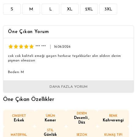
S
M
L
XL
2XL
3XL
Öne Çıkan Yorum
*** ***
16.06.2026
cok cok kaliteli emeği geçen herkese teşekkürler alın aldırın derim
pişman olmazsın
Beden: M
DAHA FAZLA YORUM
Öne Çıkan Özellikler
DESEN
CİNSİYET
ÜRÜN
RENK
Desenli
Erkek
Kemer
Kahverengi
Düz
STİL
Günlük
MATERYAL
SEZON
KUMAŞ TİPİ