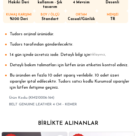
Hakiki Deri
kullanım - Şık
4 Mevsim
Desenli
tasarım
KUMAŞ KARIŞIMI
BOY / ÖLÇÜ
ORTAM
MENŞEİ
%100 Deri
Standart
Casual/Günlük
TR
Tudors orijinal ürünüdür.
Tudors tarafından gönderilecektir.
14 gün içinde ücretsiz iade. Detaylı bilgi için
.
tıklayınız
Detaylı bakım talimatları için lütfen ürün etiketini kontrol ediniz.
Bu üründen en fazla 10 adet sipariş verilebilir. 10 adet üzeri
siparişler iptal edilecektir. Tudors satıcı kodlu Kurumsal siparişler
için lütfen iletişime geçiniz.
(KM210006-164)
BELT GENUINE LEATHER 4 CM - KEMER
BIRLIKTE ALINANLAR