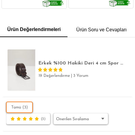
GÖMLEK
SWEATSHIRT
TRİKO
TSHIRT
Ürün Değerlendirmeleri
Ürün Soru ve Cevapları
POLO YAKA T-SHIRT
KEMER
BOXER
SLİM FİT
Erkek %100 Hakiki Deri 4 cm Spor Kahverengi Kemer
19 Değerlendirme
|
3 Yorum
Tümü (3)
(3)