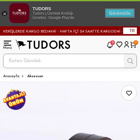
TUDORS
Görüntüle
Tudors | Gömlek Krallığı
Ücretsiz -Google Play'de
TR
RİŞLERDE KARGO BEDAVA! - HAFTA İÇİ 24 SAATTE KARGODA! - MAĞAZADAN 
9
0
Anasayfa
Aksesuar