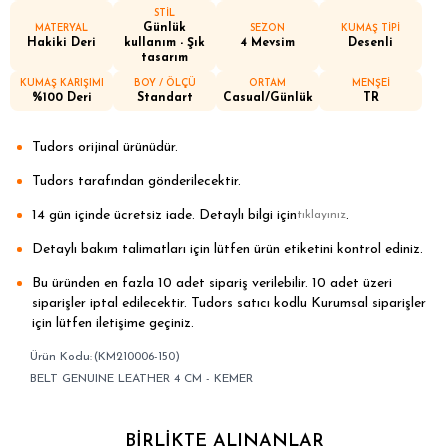
STİL
Günlük
MATERYAL
SEZON
KUMAŞ TİPİ
Hakiki Deri
kullanım - Şık
4 Mevsim
Desenli
tasarım
KUMAŞ KARIŞIMI
BOY / ÖLÇÜ
ORTAM
MENŞEİ
%100 Deri
Standart
Casual/Günlük
TR
Tudors orijinal ürünüdür.
Tudors tarafından gönderilecektir.
14 gün içinde ücretsiz iade. Detaylı bilgi için
.
tıklayınız
Detaylı bakım talimatları için lütfen ürün etiketini kontrol ediniz.
Bu üründen en fazla 10 adet sipariş verilebilir. 10 adet üzeri
siparişler iptal edilecektir. Tudors satıcı kodlu Kurumsal siparişler
için lütfen iletişime geçiniz.
(KM210006-150)
BELT GENUINE LEATHER 4 CM - KEMER
BIRLIKTE ALINANLAR