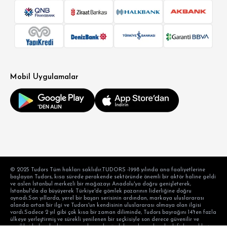
Mobil Uygulamalar
© 2025 Tudors Tüm hakları saklıdır.TUDORS -1998 yılında ana faaliyetlerine
başlayan Tudors, kısa sürede perakende sektöründe önemli bir aktör haline geldi
ve aslen İstanbul merkezli bir mağazayı Anadolu'ya doğru genişleterek,
İstanbul'da da büyüyerek Türkiye'de gömlek pazarının liderliğine doğru
oynadı.Son yıllarda, yerel bir başarı serisinin ardından, markaya uluslararası
alanda artan bir ilgi ve Tudors'un kendisinin uluslararası olmaya olan ilgisi
vardı.Sadece 2 yıl gibi çok kısa bir zaman diliminde, Tudors bayrağını 14'ten fazla
ülkeye yerleştirmiş ve sürekli yenilenen bir seçkisiyle son derece güvenilir ve
yenilikçi kalarak, dünyanın en başarılı gömlek markası olma hedefiyle aralıksız