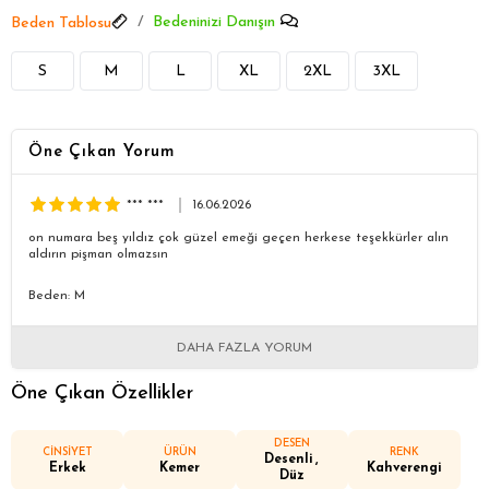
Bedeninizi Danışın
Beden Tablosu
S
M
L
XL
2XL
3XL
Öne Çıkan Yorum
*** ***
16.06.2026
on numara beş yıldız çok güzel emeği geçen herkese teşekkürler alın
aldırın pişman olmazsın
Beden: M
DAHA FAZLA YORUM
Öne Çıkan Özellikler
DESEN
CİNSİYET
ÜRÜN
RENK
Desenli
Erkek
Kemer
Kahverengi
Düz