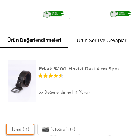
GÖMLEK
SWEATSHIRT
TRİKO
TSHIRT
Ürün Değerlendirmeleri
Ürün Soru ve Cevapları
POLO YAKA T-SHIRT
KEMER
BOXER
SLİM FİT
Erkek %100 Hakiki Deri 4 cm Spor Kahverengi Kemer
33 Değerlendirme
|
14 Yorum
Tümü (14)
fotoğraflı (4)