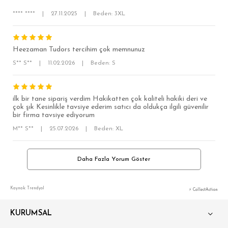
**** ****
|
27.11.2025
|
Beden: 3XL
Heezaman Tudors tercihim çok memnunuz
S** S**
|
11.02.2026
|
Beden: S
ilk bir tane sipariş verdim Hakikatten çok kaliteli hakiki deri ve
çok şık Kesinlikle tavsiye ederim satıcı da oldukça ilgili güvenilir
bir firma tavsiye ediyorum
M** S**
|
25.07.2026
|
Beden: XL
Daha Fazla Yorum Göster
Kaynak: Trendyol
⚡ CollectAction
KURUMSAL