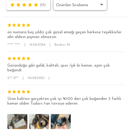
(13)
on numara beş yıldız çok güzel emeği geçen herkese teşekkürler
alın aldırın pişman olmazsın
**** ****
|
16.06.2026
|
Beden: M
SÜPER SLİM FİT
Göründüğü gibi geldi, kaliteli, spor /şık bi kemer, eşim çok
beğendi
MODERN SLİM FİT
S** R**
|
09.08.2023
|
KLASİK FİT
RELAX FİT
Ürün kalitesi gerçekten çok iyi %100 deri çok beğendim 3 farklı
kemer aldım Tudors tan tavsiye ederim.
OVERSİZE
BÜYÜK BEDEN